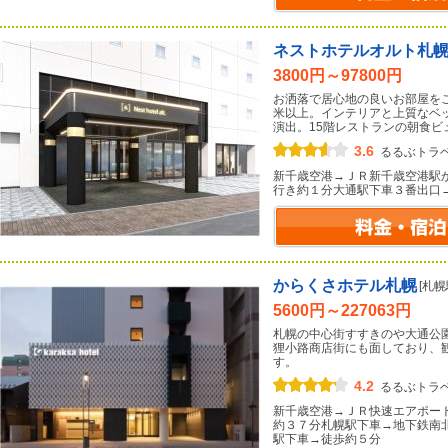
ネストホテルオルト札
3800円～97800円
お洒落で居心地の良いお部屋を
米以上。インテリアと上質なベ
演出。15階レストランの朝食ビ
3.6
るるぶトラ
新千歳空港→ＪＲ新千歳空港駅
行き約１分大通駅下車３番出口
からくさホテル札幌
[札
5600円～227063円
札幌の中心街すすきのや大通公
狸小路商店街にも面しており、
す。
4.2
るるぶトラ
新千歳空港→ＪＲ快速エアポー
約３７分札幌駅下車→地下鉄南
駅下車→徒歩約５分