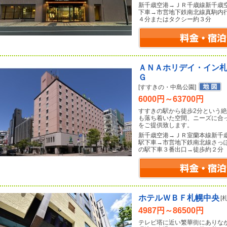
新千歳空港→ＪＲ千歳線新千歳
下車→市営地下鉄南北線真駒内
４分またはタクシー約３分
ＡＮＡホリデイ・イン
Ｇ
[すすきの・中島公園]
6000円～63700円
すすきの駅から徒歩2分という
も落ち着いた空間、ニーズに合
をご提供致します。
新千歳空港→ＪＲ室蘭本線新千
駅下車→市営地下鉄南北線さっ
の駅下車３番出口→徒歩約２分
ホテルＷＢＦ札幌中央
[
4987円～86500円
テレビ塔に近い繁華街にありな