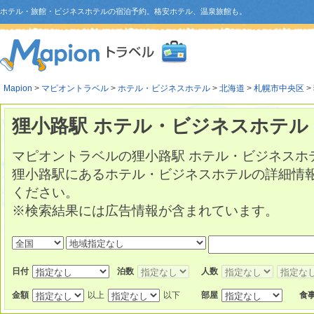
ホテル・旅館・ビジネスホテルの宿泊予約。格安ホテル、温泉旅館も。
Mapion
>
マピオントラベル
>
ホテル・ビジネスホテル
>
北海道
>
札幌市中央区
>
狸小路駅 ホテル・ビジネスホテル
マピオントラベルの狸小路駅 ホテル・ビジネスホ
狸小路駅にあるホテル・ビジネスホテルの詳細情
ください。
※検索結果には広告情報が含まれています。
日付
泊数
人数
金額
以上
以下
部屋
食