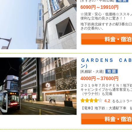
[すすきの・中島公園]
6090円～19910円
☆清潔・安心・低価格☆ススキ
便利な立地の良さに驚き！！
地下鉄南北線すすきの駅3番出
きの交番向い。
ＧＡＲＤＥＮＳ ＣＡ
ン）
[札幌駅・大通]
4000円～37600円
２０１９年７月ＯＰＥＮ！地下
キャビンタイプから通常客室も
（サウナ付）も完備
4.2
るるぶトラ
【電車】地下鉄：大通駅下車 