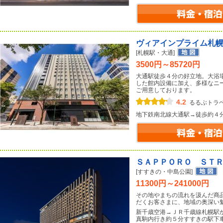
ヴィアインプライム札
[札幌駅・大通]
3500円～85720円
大通駅徒歩４分の好立地。大浴
した館内設備に加え、多様なニ
ご用意しております。
4.2
るるぶトラ
地下鉄南北線大通駅→徒歩約４
ＳＡＰＰＯＲＯ ＳＴ
[すすきの・中島公園]
11300円～241000円
その地やまちの流れを汲んだ商
だくお客さまに、地域の奥深い
新千歳空港→ＪＲ千歳線札幌駅
真駒内行き約５分すすきの駅下