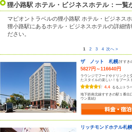
狸小路駅 ホテル・ビジネスホテル：一覧
マピオントラベルの狸小路駅 ホテル・ビジネス
狸小路駅にあるホテル・ビジネスホテルの詳細情
ださい。
1
2
3
4
次へ >
ザ ノット 札幌
[すすき
5827円～116640円
ラウンジでフードやドリンクと交
たスタイルの楽しい！をブース
4.4
るるぶトラ
地下鉄南北線すすきの駅１番出
ウン直結)
リッチモンドホテル札