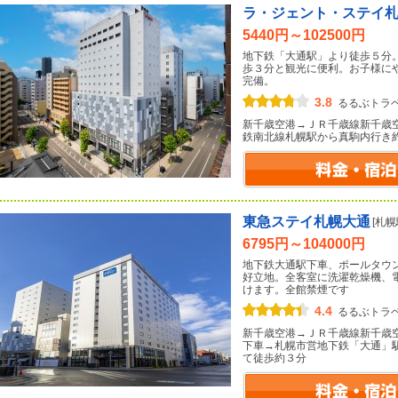
ラ・ジェント・ステイ
5440円～102500円
地下鉄「大通駅」より徒歩５分
歩３分と観光に便利。お子様に
完備。
3.8
るるぶトラ
新千歳空港→ＪＲ千歳線新千歳
鉄南北線札幌駅から真駒内行き
東急ステイ札幌大通
[札
6795円～104000円
地下鉄大通駅下車、ポールタウ
好立地。全客室に洗濯乾燥機、
けます。全館禁煙です
4.4
るるぶトラ
新千歳空港→ＪＲ千歳線新千歳
下車→札幌市営地下鉄「大通」
て徒歩約３分