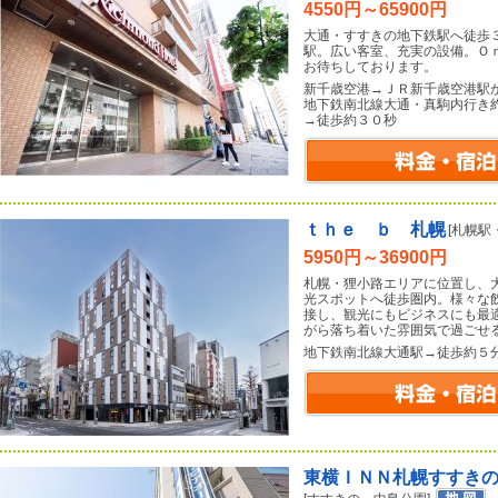
4550円～65900円
大通・すすきの地下鉄駅へ徒歩
駅。広い客室、充実の設備。Ｏ
お待ちしております。
新千歳空港→ＪＲ新千歳空港駅
地下鉄南北線大通・真駒内行き
→徒歩約３０秒
ｔｈｅ ｂ 札幌
[札幌駅
5950円～36900円
札幌・狸小路エリアに位置し、
光スポットへ徒歩圏内。様々な
接し、観光にもビジネスにも最適
がら落ち着いた雰囲気で過ごせ
地下鉄南北線大通駅→徒歩約５
東横ＩＮＮ札幌すすき