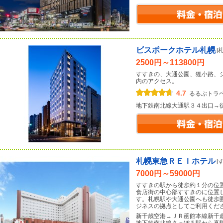
ビスポークホテル札幌
[
2500円～113800円
すすきの、大通公園、狸小路、
内のアクセス。
4.7
るるぶトラ
地下鉄南北線大通駅３４出口→
札幌東急ＲＥＩホテル
[
7000円～59000円
すすきの駅から徒歩約１分の位
食店街の中心部すすきのに位置
す。札幌駅や大通公園へも徒歩
ジネスの拠点としてご利用くだ
新千歳空港→ＪＲ函館本線新千