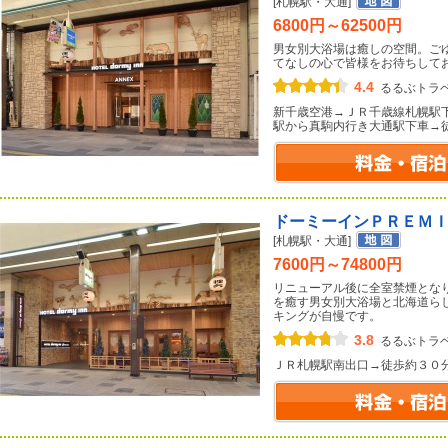
[札幌駅・大通]
6800円～62500円
男女別大浴場は癒しの空間。ご
てなしの心で皆様をお待ちして
4.4
るるぶトラ
新千歳空港→ＪＲ千歳線札幌駅
駅から真駒内行き大通駅下車→
ドーミーインＰＲＥＭ
[札幌駅・大通]
7600円～74800円
リニューアル後に全室禁煙とな
を癒す男女別大浴場と北海道ら
キングが自慢です。
3.8
るるぶトラ
ＪＲ札幌駅南出口→徒歩約３０