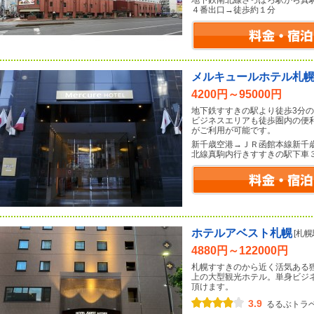
地下鉄南北線さっぽろ駅から真
４番出口→徒歩約１分
メルキュールホテル札
4200円～95000円
地下鉄すすきの駅より徒歩3分
ビジネスエリアも徒歩圏内の便
がご利用が可能です。
新千歳空港→ＪＲ函館本線新千
北線真駒内行きすすきの駅下車
ホテルアベスト札幌
[札
4880円～122000円
札幌すすきのから近く活気ある
上の大型観光ホテル。単身ビジ
頂けます。
3.9
るるぶトラ