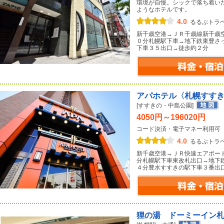
環境が自慢。シックで落ち着い
ようなホテルです。
4.0
るるぶトラ
新千歳空港→ＪＲ千歳線新千歳
０分札幌駅下車→地下鉄東豊さ
下車３５出口→徒歩約２分
アパホテル〈札幌すす
[すすきの・中島公園]
4050円～196020円
コード決済・電子マネー利用可
4.0
るるぶトラ
新千歳空港→ＪＲ快速エアポー
分札幌駅下車東改札出口→地下
４分豊水すすきの駅下車３番出
狸の湯 ドーミーイン