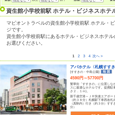
資生館小学校前駅 ホテル・ビジネスホテ
マピオントラベルの資生館小学校前駅 ホテル・
ジです。
資生館小学校前駅にあるホテル・ビジネスホテル
お選びください。
1
2
3
4
次へ >
アパホテル〈札幌すす
[すすきの・中島公園]
4590円～57700円
繁華街「すすきの」に位置しな
スに最適なホテルです。提携駐
さ２．１ｍ)。
新千歳空港～ＪＲ快速エアポー
（約３８分）札幌駅下車西改札
（真駒内）行き（約３分）すす
分）