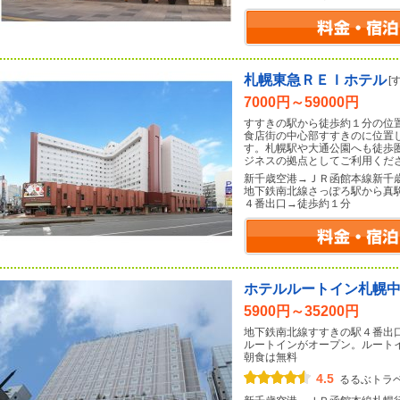
札幌東急ＲＥＩホテル
[
7000円～59000円
すすきの駅から徒歩約１分の位
食店街の中心部すすきのに位置
す。札幌駅や大通公園へも徒歩
ジネスの拠点としてご利用くだ
新千歳空港→ＪＲ函館本線新千
地下鉄南北線さっぽろ駅から真
４番出口→徒歩約１分
ホテルルートイン札幌
5900円～35200円
地下鉄南北線すすきの駅４番出
ルートインがオープン。ルート
朝食は無料
4.5
るるぶトラ