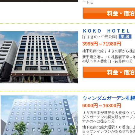
ートモ
ＫＯＫＯ ＨＯＴＥＬ
[すすきの・中島公園]
3995円～71980円
地下鉄南北線すすきの駅から徒
新千歳空港→ＪＲ札幌駅下車→
の駅下車４番出口→徒歩約６分
ウィンダムガーデン札
6000円～16300円
ＪＲ西日本が世界最大規模ウィ
ダムガーデン札幌大通をオープ
すきのへは徒歩５分
地下鉄南北線大通駅１０番出口
目セブンイレブンがある信号を