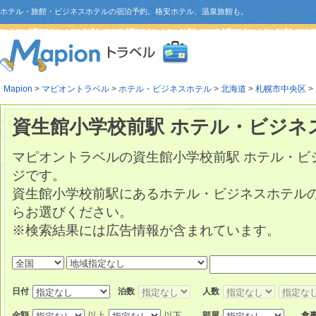
ホテル・旅館・ビジネスホテルの宿泊予約。格安ホテル、温泉旅館も。
Mapion
>
マピオントラベル
>
ホテル・ビジネスホテル
>
北海道
>
札幌市中央区
>
資生館小学校前駅 ホテル・ビジネ
マピオントラベルの資生館小学校前駅 ホテル・ビ
ジです。
資生館小学校前駅にあるホテル・ビジネスホテル
らお選びください。
※検索結果には広告情報が含まれています。
日付
泊数
人数
金額
以上
以下
部屋
食