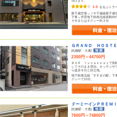
頂けます。
3.9
るるぶトラ
新千歳空港→ＪＲ千歳線新千歳
下車→市営地下鉄南北線真駒内
４分またはタクシー約３分
ＧＲＡＮＤ ＨＯＳＴ
[札幌駅・大通]
2300円～44700円
ＢＡＲ ｔｕｎａｋｋａｙで気
してそのまま宿泊。キッチンや
ら徒歩８分と好立地。
地下鉄南北線「すすきの駅」下車
クシーで10分。
ドーミーインＰＲＥＭ
[札幌駅・大通]
7600円～74800円