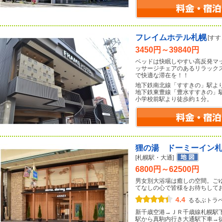
フレイムホテル札幌
[す
3450円～39840円
ベッドは快眠しやすい高反発マ
ッサージチェアのあるリラック
で快適な滞在を！！
地下鉄南北線「すすきの」駅よ
地下鉄東豊線「豊水すすきの」
小学校前駅より徒歩約１分。
狸の湯 ドーミーイン
[札幌駅・大通]
6800円～62500円
男女別大浴場は癒しの空間。ご
てなしの心で皆様をお待ちして
4.4
るるぶトラ
新千歳空港→ＪＲ千歳線札幌駅
駅から真駒内行き大通駅下車→