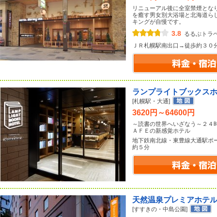
リニューアル後に全室禁煙とな
を癒す男女別大浴場と北海道ら
キングが自慢です。
3.8
るるぶトラ
ＪＲ札幌駅南出口→徒歩約３０
ランプライトブックス
[札幌駅・大通]
3620円～64600円
～読書の世界へいざなう～２４
ＡＦＥの新感覚ホテル
地下鉄南北線・東豊線大通駅ポ
約５分
天然温泉プレミアホテ
[すすきの・中島公園]