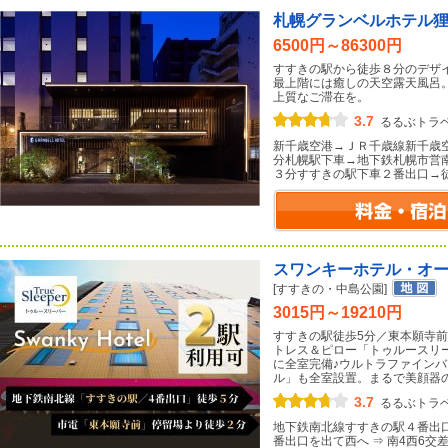
札幌グランベルホテル
6500円～86300円
すすきの駅から徒歩８分のデザ
最上階には癒しの天空露天風呂
上質なご滞在を。
3.7
るるぶトラ
新千歳空港→ＪＲ千歳線新千歳
分札幌駅下車→地下鉄札幌市営
３分すすきの駅下車２番出口→
スワンキーホテル・オ
[すすきの・中島公園]
3015円～19210円
すすきの駅徒歩5分／東本願寺前
トレス＆ピロー「トゥルースリー
に全室完備♪ウルトラファイン
ル」も全室設置。まるで美顔器
3.7
るるぶトラ
地下鉄南北線すすきの駅４番出
番出口を出て西へ ⇒ 南4西6交