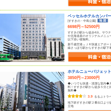
ベッセルホテルカンパ
[すすきの・中島公園]
6698円～52500円
すすきの駅から徒歩4分。サウ
や北海道産のオリジナルメニュ
以下添い寝無料。
新千歳空港→ＪＲ快速エアポー
線さっぽろ駅からすすきの駅下
ホテルニューバジェッ
3850円～23000円
◆いつでも快適・清潔な室内◆
料！すすきの駅から徒歩５分と
無料◆
3.9
るるぶトラ
地下鉄すすきの駅２番出口より
立地