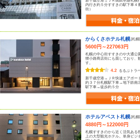
新千歳空港→ＪＲ函館本線札幌
内行き約５分すすきの駅下車４
街）
からくさホテル札幌
[札
5600円～227063円
札幌の中心街すすきのや大通公
狸小路商店街にも面しており、
す。
4.2
るるぶトラ
新千歳空港→ＪＲ快速エアポー
約３７分札幌駅下車→地下鉄南
駅下車→徒歩約５分
ホテルアベスト札幌
[札
4880円～122000円
札幌すすきのから近く活気ある
上の大型観光ホテル。単身ビジ