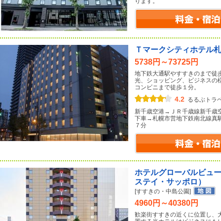
ります。
Ｔマークシティホテル
5738円～73725円
地下鉄大通駅やすすきのまで徒
光、ショッピング、ビジネスの
コンビニまで徒歩１分。
4.2
るるぶトラ
新千歳空港→ＪＲ千歳線新千歳
下車→札幌市営地下鉄南北線真
７分
ホテルグローバルビュ
ステイ・サッポロ）
[すすきの・中島公園]
4960円～40380円
歓楽街すすきの近くに位置し、