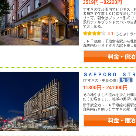
3519円～82220円
すすきの徒歩圏内でビジネス・
者無料で午前１０時迄夜通しご
リュ可。朝食はブッフェ形式で
系列ホテルブランドのパンや自
で楽しめる。
4.1
るるぶトラ
ＪＲ千歳線→千歳空港駅から札
真駒内駅行きすすきの駅下車→
ＳＡＰＰＯＲＯ ＳＴ
[すすきの・中島公園]
11300円～241000円
その地やまちの流れを汲んだ商
だくお客さまに、地域の奥深い
新千歳空港→ＪＲ千歳線札幌駅
真駒内行き約５分すすきの駅下