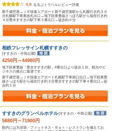
4.0
るるぶトラベルレビュー評価
新千歳空港→ＪＲ快速エアポート新千歳空港駅から札幌行き約３６
分札幌駅下車東改札出口→地下鉄東豊線さっぽろ駅から福住行き約
４分豊水すすきの駅下車３番出口→徒歩約０分
相鉄フレッサイン札幌すすきの
[すすきの・中島公園]
4250円～44960円
地下鉄東豊線「豊水すすきの駅」4番出口より徒歩１分。観光やビ
ジネスの拠点に最適です。
新千歳空港→ＪＲ快速エアポート札幌駅下車南口出口→地下鉄東豊
線さっぽろ駅から福住行き約３分豊水すすきの駅下車４番出口→徒
歩約１分
すすきのグランベルホテル
[すすきの・中島公園]
5680円～71900円
館内には大浴場・フィットネス・Ｂａｒ・レストランを備えてお