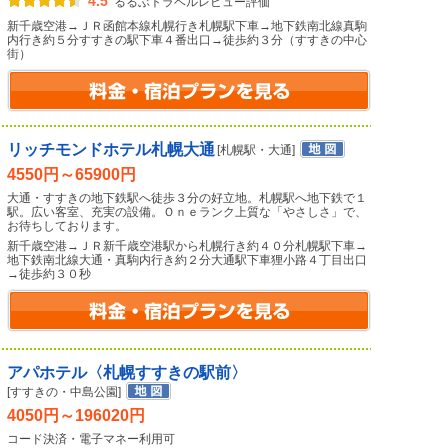
4.5
るるぶトラベルレビュー評価
新千歳空港→ＪＲ函館本線札幌行き札幌駅下車→地下鉄南北線真駒
内行き約５分すすきの駅下車４番出口→徒歩約３分（すすきの中心
街）
リッチモンドホテル札幌大通
[札幌駅・大通]
4550円～65900円
大通・すすきの地下鉄駅へ徒歩３分の好立地。札幌駅へ地下鉄で１
駅。広い客室、充実の設備。Ｏｎｅランク上質な「やさしさ」で、
お待ちしております。
新千歳空港→ＪＲ新千歳空港駅から札幌行き約４０分札幌駅下車→
地下鉄南北線大通・真駒内行き約２分大通駅下車狸小路４丁目出口
→徒歩約３０秒
アパホテル〈札幌すすきの駅前〉
[すすきの・中島公園]
4050円～196020円
コード決済・電子マネー利用可