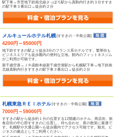
駅下車→市営地下鉄南北線さっぽろ駅から真駒内行き約３分すすき
の駅下車３番出口→徒歩約２分
メルキュールホテル札幌
[すすきの・中島公園]
4200円～95000円
地下鉄すすきの駅より徒歩3分のフランス系ホテルです。繁華街も
ビジネスエリアも徒歩圏内の便利な立地。館内のフィットネスジム
がご利用が可能です。
新千歳空港→ＪＲ函館本線新千歳空港駅から札幌駅下車→地下鉄南
北線真駒内行きすすきの駅下車３番出口→徒歩約２分
札幌東急ＲＥＩホテル
[すすきの・中島公園]
7000円～59000円
すすきの駅から徒歩約１分の位置する12階建のホテル。商店街、飲
食店街の中心部すすきのに位置し、待ち合わせ、夜の散策に最適で
す。札幌駅や大通公園へも徒歩圏内でアクセス可能です。観光、ビ
ジネスの拠点としてご利用ください。