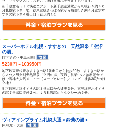
り、リラックスしてお過ごし頂ける環境を整えております。
新千歳空港→ＪＲ快速エアポート新千歳空港駅から札幌行き約４０
分札幌駅下車→地下鉄東豊線さっぽろ駅から福住行き約４分豊水す
すきの駅下車４番出口→徒歩約１分
スーパーホテル札幌・すすきの 天然温泉「空沼
の湯」
[すすきの・中島公園]
5230円～103950円
地下鉄東豊線豊水すすきの駅7番出口から徒歩30秒、すすきの駅か
ら３分／男女別天然温泉「空沼の湯」夜通し営業中♪／無料朝食で
はご当地大人気メニュー【スープカレー】／コンビニ徒歩30秒の好
立地！
地下鉄南北線すすきの駅３番出口から徒歩３分、東豊線豊水すすき
の駅７番出口徒歩２分。ＪＲ札幌駅からタクシー約５分。
ヴィアインプライム札幌大通＜鈴蘭の湯＞
[札幌駅・大通]