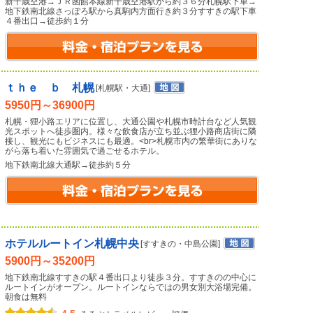
新千歳空港→ＪＲ函館本線新千歳空港駅から約３６分札幌駅下車→
地下鉄南北線さっぽろ駅から真駒内方面行き約３分すすきの駅下車
４番出口→徒歩約１分
ｔｈｅ ｂ 札幌
[札幌駅・大通]
5950円～36900円
札幌・狸小路エリアに位置し、大通公園や札幌市時計台など人気観
光スポットへ徒歩圏内。様々な飲食店が立ち並ぶ狸小路商店街に隣
接し、観光にもビジネスにも最適。<br>札幌市内の繁華街にありな
がら落ち着いた雰囲気で過ごせるホテル。
地下鉄南北線大通駅→徒歩約５分
ホテルルートイン札幌中央
[すすきの・中島公園]
5900円～35200円
地下鉄南北線すすきの駅４番出口より徒歩３分。すすきのの中心に
ルートインがオープン。ルートインならではの男女別大浴場完備。
朝食は無料