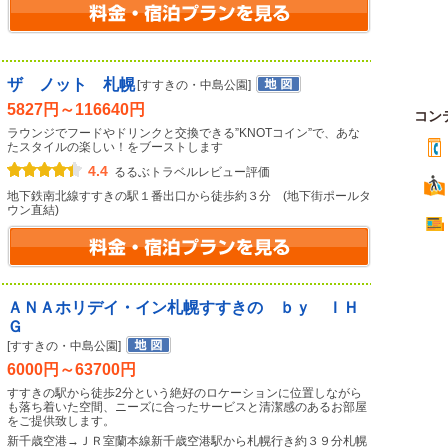
ザ ノット 札幌
[すすきの・中島公園]
5827円～116640円
コン
ラウンジでフードやドリンクと交換できる”KNOTコイン”で、あな
たスタイルの楽しい！をブーストします
4.4
るるぶトラベルレビュー評価
地下鉄南北線すすきの駅１番出口から徒歩約３分 (地下街ポールタ
ウン直結)
ＡＮＡホリデイ・イン札幌すすきの ｂｙ ＩＨ
Ｇ
[すすきの・中島公園]
6000円～63700円
すすきの駅から徒歩2分という絶好のロケーションに位置しながら
も落ち着いた空間、ニーズに合ったサービスと清潔感のあるお部屋
をご提供致します。
新千歳空港→ＪＲ室蘭本線新千歳空港駅から札幌行き約３９分札幌