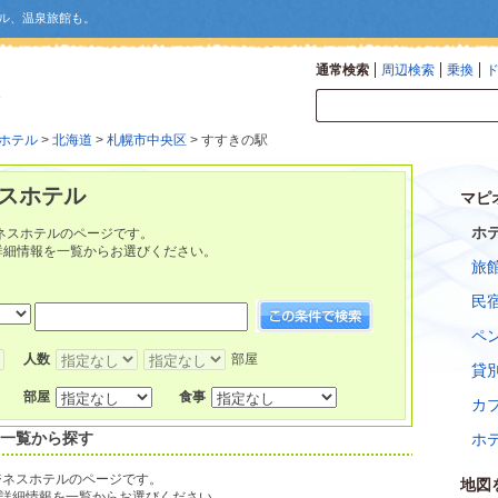
ル、温泉旅館も。
通常検索
周辺検索
乗換
ホテル
>
北海道
>
札幌市中央区
> すすきの駅
ネスホテル
マピ
ホ
ネスホテルのページです。
詳細情報を一覧からお選びください。
旅
民
ペ
人数
部屋
貸
部屋
食事
カ
：一覧から探す
ホ
ジネスホテルのページです。
地図
詳細情報を一覧からお選びください。