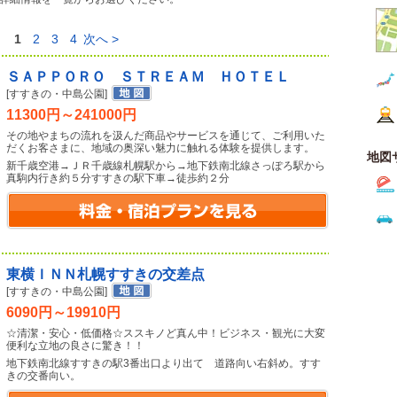
1
2
3
4
次へ >
ＳＡＰＰＯＲＯ ＳＴＲＥＡＭ ＨＯＴＥＬ
[すすきの・中島公園]
11300円～241000円
その地やまちの流れを汲んだ商品やサービスを通じて、ご利用いた
だくお客さまに、地域の奥深い魅力に触れる体験を提供します。
地図
新千歳空港→ＪＲ千歳線札幌駅から→地下鉄南北線さっぽろ駅から
真駒内行き約５分すすきの駅下車→徒歩約２分
東横ＩＮＮ札幌すすきの交差点
[すすきの・中島公園]
6090円～19910円
☆清潔・安心・低価格☆ススキノど真ん中！ビジネス・観光に大変
便利な立地の良さに驚き！！
地下鉄南北線すすきの駅3番出口より出て 道路向い右斜め。すす
きの交番向い。