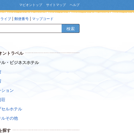
マピオントップ
サイトマップ
ヘルプ
ドライブ
郵便番号
マップコード
検索
オントラベル
テル・ビジネスホテル
館
宿
ンション
別荘
プセルホテル
テルその他
を探す