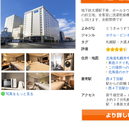
地下鉄大通駅下車、ポールタ
の好立地。全客室に洗濯乾燥
し頂けます。全館禁煙です
よみがな
とうきゅうす
ジャンル
ホテル・ビジ
タグ
札幌駅・大通
,
評価
住所・地図
北海道札幌市
東急ステイ札
この場所への
北海道のホテ
最寄駅
西４丁目駅
駅からの距離 1
西４丁目駅か
写真をもっと見る
アクセス
新千歳空港→
き約３７分札
駅「３番新大