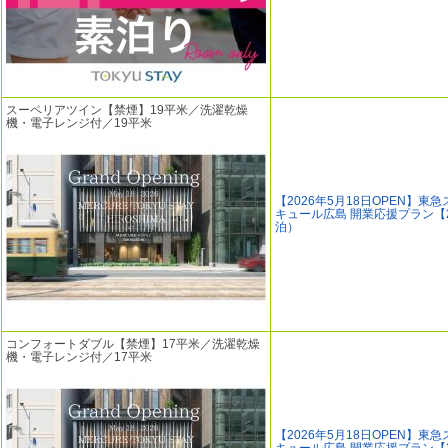
スーペリアツイン【禁煙】19平米／洗濯乾燥
機・電子レンジ付／19平米
【2026年5月18日OPEN】東
キュール広島 開業応援プラン【
泊）
コンフォートダブル【禁煙】17平米／洗濯乾燥
機・電子レンジ付／17平米
【2026年5月18日OPEN】東