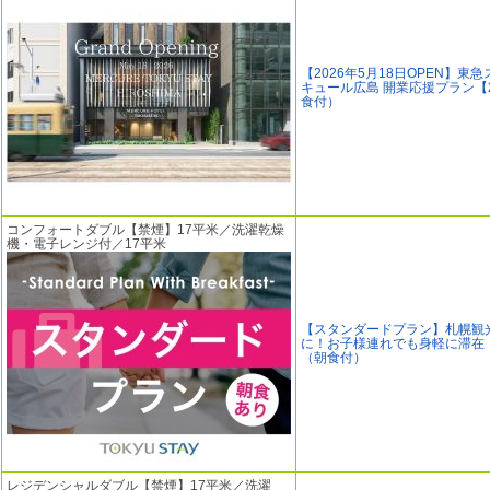
【2026年5月18日OPEN】東
キュール広島 開業応援プラン【
食付）
コンフォートダブル【禁煙】17平米／洗濯乾燥
機・電子レンジ付／17平米
【スタンダードプラン】札幌観
に！お子様連れでも身軽に滞在
（朝食付）
レジデンシャルダブル【禁煙】17平米／洗濯