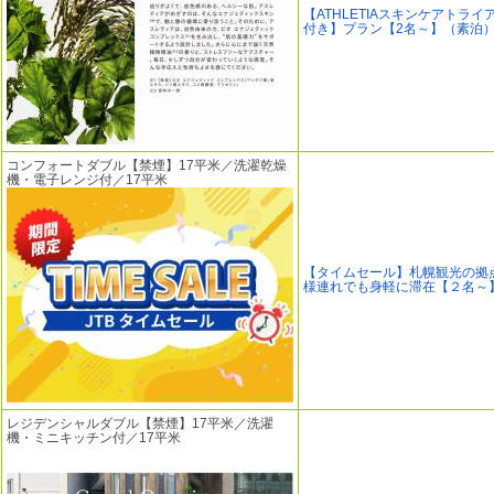
【ATHLETIAスキンケアトラ
付き】プラン【2名～】（素泊
コンフォートダブル【禁煙】17平米／洗濯乾燥
機・電子レンジ付／17平米
【タイムセール】札幌観光の拠
様連れでも身軽に滞在【２名～
レジデンシャルダブル【禁煙】17平米／洗濯
機・ミニキッチン付／17平米