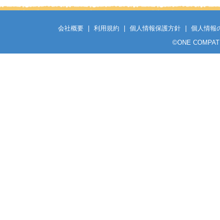
会社概要
|
利用規約
|
個人情報保護方針
|
個人情報
©
ONE COMPATH C