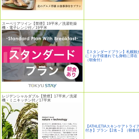
スーペリアツイン【禁煙】19平米／洗濯乾燥
機・電子レンジ付／19平米
【スタンダードプラン】札幌観
に！お子様連れでも身軽に滞在
（朝食付）
レジデンシャルダブル【禁煙】17平米／洗濯
機・ミニキッチン付／17平米
【ATHLETIAスキンケアトラ
付き】プラン【2名～】（朝食