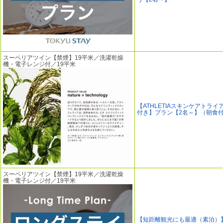
スーペリアツイン【禁煙】19平米／洗濯乾燥
機・電子レンジ付／19平米
【ATHLETIAスキンケアトラ
付き】プラン【2名～】（朝食
スーペリアツイン【禁煙】19平米／洗濯乾燥
機・電子レンジ付／19平米
【短距離観光にも最適（素泊）】