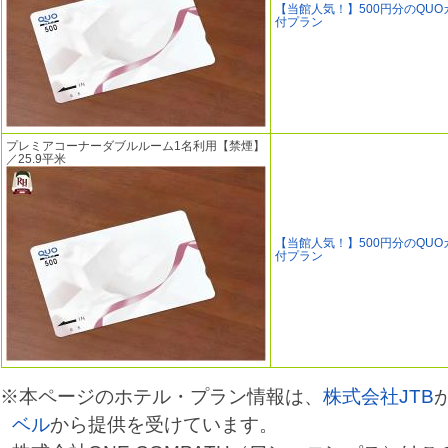
【当館人気！】500円分のQUO
付プラン
プレミアコーナーダブルルーム1名利用【禁煙】
／25.9平米
【当館人気！】500円分のQUO
付プラン
※本ページのホテル・プラン情報は、
株式会社JTB
ベル
から提供を受けています。