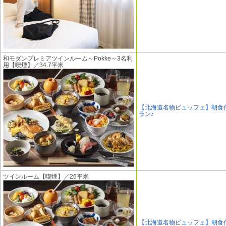
和モダンプレミアツインルーム～Pokke～3名利
用【喫煙】／34.7平米
【北海道名物ビュッフェ】朝食
ラン♪
ツインルーム【喫煙】／26平米
【北海道名物ビュッフェ】朝食