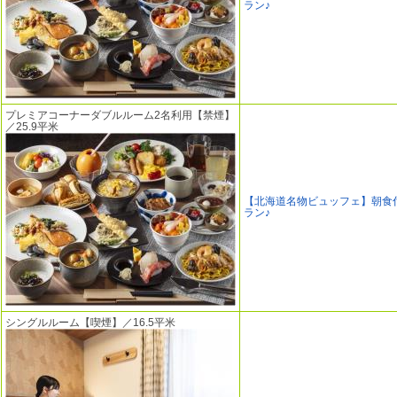
ラン♪
プレミアコーナーダブルルーム2名利用【禁煙】
／25.9平米
【北海道名物ビュッフェ】朝食
ラン♪
シングルルーム【喫煙】／16.5平米