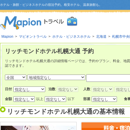
ホテル・旅館・ビジネスホテルの宿泊予約。格安ホテル、温泉旅館も。
Mapion
>
マピオントラベル
>
ホテル・ビジネスホテル
>
北海道
>
札幌市中央
リッチモンドホテル札幌大通 予約
リッチモンドホテル札幌大通の詳細情報ページでは、予約やプラン、料金、地
認できます。
日付
泊数
人数
金額
以上
以下
部屋
食
リッチモンドホテル札幌大通
の基本情報