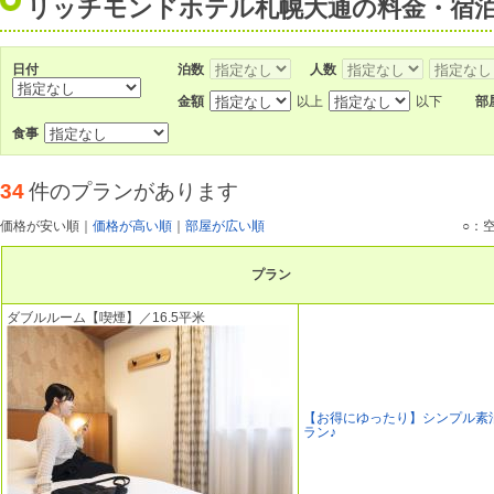
リッチモンドホテル札幌大通の料金・宿
日付
泊数
人数
金額
以上
以下
部
食事
34
件のプランがあります
価格が安い順
｜
価格が高い順
｜
部屋が広い順
○：
プラン
ダブルルーム【喫煙】／16.5平米
【お得にゆったり】シンプル素
ラン♪