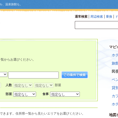
ル、温泉旅館も。
通常検索
周辺検索
乗換
マピ
ホ
。
一覧からお選びください。
旅
民
ペ
人数
部屋
貸
部屋
食事
カ
ホ
できます。住所県一覧から見たいエリアをお選びください。
地図