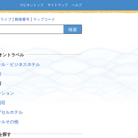
マピオントップ
サイトマップ
ヘルプ
ドライブ
郵便番号
マップコード
検索
オントラベル
テル・ビジネスホテル
館
宿
ンション
別荘
プセルホテル
テルその他
を探す