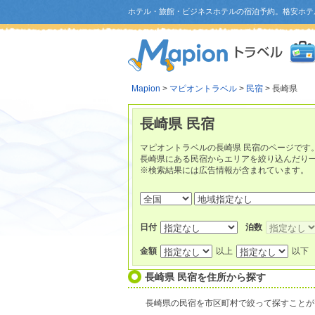
ホテル・旅館・ビジネスホテルの宿泊予約。格安ホテ
Mapion
>
マピオントラベル
>
民宿
> 長崎県
長崎県 民宿
マピオントラベルの長崎県 民宿のページです
長崎県にある民宿からエリアを絞り込んだり
※検索結果には広告情報が含まれています。
日付
泊数
金額
以上
以下
長崎県 民宿を住所から探す
長崎県の民宿を市区町村で絞って探すことが