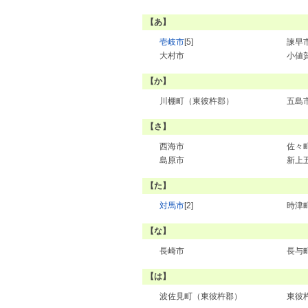
【あ】
壱岐市
[5]
諫早
大村市
小値
【か】
川棚町（東彼杵郡）
五島
【さ】
西海市
佐々
島原市
新上
【た】
対馬市
[2]
時津
【な】
長崎市
長与
【は】
波佐見町（東彼杵郡）
東彼