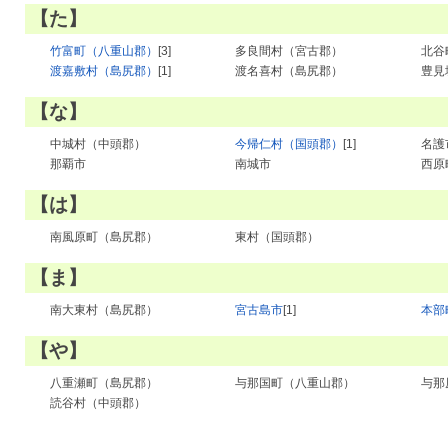
【た】
竹富町（八重山郡）
[3]
多良間村（宮古郡）
北谷
渡嘉敷村（島尻郡）
[1]
渡名喜村（島尻郡）
豊見
【な】
中城村（中頭郡）
今帰仁村（国頭郡）
[1]
名護
那覇市
南城市
西原
【は】
南風原町（島尻郡）
東村（国頭郡）
【ま】
南大東村（島尻郡）
宮古島市
[1]
本部
【や】
八重瀬町（島尻郡）
与那国町（八重山郡）
与那
読谷村（中頭郡）