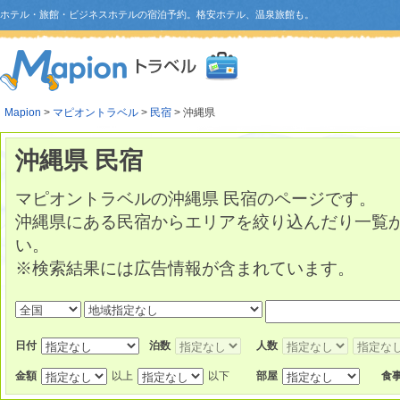
ホテル・旅館・ビジネスホテルの宿泊予約。格安ホテル、温泉旅館も。
Mapion
>
マピオントラベル
>
民宿
> 沖縄県
沖縄県 民宿
マピオントラベルの沖縄県 民宿のページです。
沖縄県にある民宿からエリアを絞り込んだり一覧
い。
※検索結果には広告情報が含まれています。
日付
泊数
人数
金額
以上
以下
部屋
食