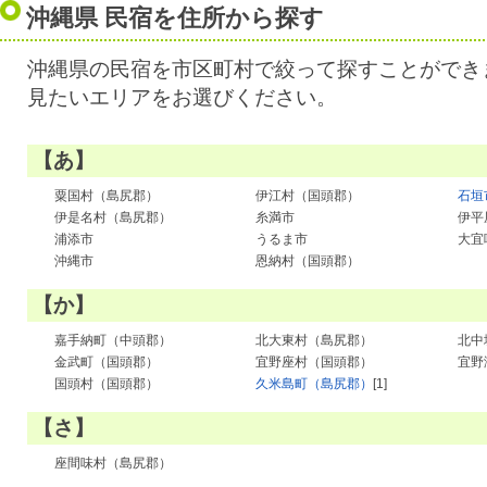
沖縄県 民宿を住所から探す
沖縄県の民宿を市区町村で絞って探すことができ
見たいエリアをお選びください。
【あ】
粟国村（島尻郡）
伊江村（国頭郡）
石垣
伊是名村（島尻郡）
糸満市
伊平
浦添市
うるま市
大宜
沖縄市
恩納村（国頭郡）
【か】
嘉手納町（中頭郡）
北大東村（島尻郡）
北中
金武町（国頭郡）
宜野座村（国頭郡）
宜野
国頭村（国頭郡）
久米島町（島尻郡）
[1]
【さ】
座間味村（島尻郡）