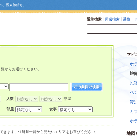
ル、温泉旅館も。
通常検索
周辺検索
乗換
マピ
ホ
。
一覧からお選びください。
旅
民
ペ
人数
部屋
貸
部屋
食事
カ
ホ
できます。住所県一覧から見たいエリアをお選びください。
地図