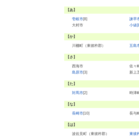
【あ】
壱岐市
[8]
諫早
大村市
小値
【か】
川棚町（東彼杵郡）
五島
【さ】
西海市
佐々
島原市
[3]
新上
【た】
対馬市
[2]
時津
【な】
長崎市
[10]
長与
【は】
波佐見町（東彼杵郡）
東彼