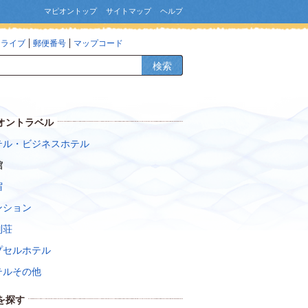
マピオントップ
サイトマップ
ヘルプ
ドライブ
郵便番号
マップコード
検索
オントラベル
テル・ビジネスホテル
館
宿
ンション
別荘
プセルホテル
テルその他
を探す