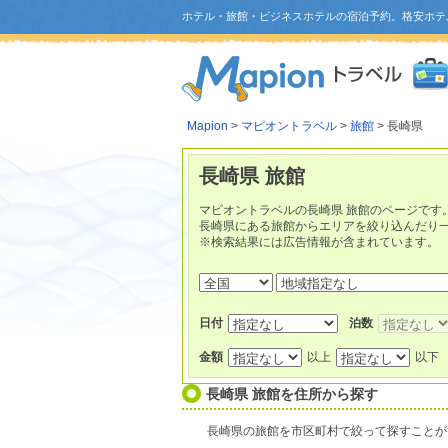
ホテル・旅館・ビジネスホテルの宿泊予約。格安ホテ
Mapion
>
マピオントラベル
>
旅館
> 長崎県
長崎県 旅館
マピオントラベルの長崎県 旅館のページです
長崎県にある旅館からエリアを絞り込んだり
※検索結果には広告情報が含まれています。
日付
泊数
金額
以上
以下
長崎県 旅館を住所から探す
長崎県の旅館を市区町村で絞って探すことが