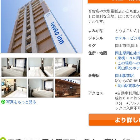
百貨店や大型量販店が立ち並
もに便利な立地、はじめての
テルです。
よみがな
とうよこいん
ジャンル
ホテル・ビジ
タグ
岡山市街
,
岡山
住所・地図
岡山県岡山市
東横ＩＮＮ岡
この場所への
岡山県のホテ
最寄駅
岡山駅前駅
駅からの距離 1
岡山駅前駅か
アクセス
●自動車利用
線約６ｋｍ約
写真をもっと見る
３分 ●アルフ
ックは入庫不