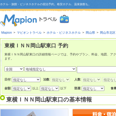
ホテル・旅館・ビジネスホテルの宿泊予約。格安ホテル、温泉旅館も。
Mapion
>
マピオントラベル
>
ホテル・ビジネスホテル
>
岡山県
>
岡山市北区
東横ＩＮＮ岡山駅東口 予約
東横ＩＮＮ岡山駅東口の詳細情報ページでは、予約やプラン、料金、地図、ア
ます。
日付
泊数
人数
金額
以上
以下
部屋
食
東横ＩＮＮ岡山駅東口
の基本情報