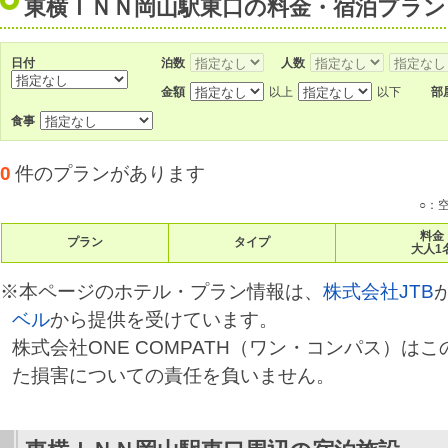
東横ＩＮＮ岡山駅東口の料金・宿泊プラン
日付
泊数
人数
金額
以上
以下
部
食事
0
件のプランがあります
○：
料金
プラン
タイプ
大人1
※本ページのホテル・プラン情報は、
株式会社JTB
ベル
から提供を受けています。
株式会社ONE COMPATH（ワン・コンパス）は
た損害についての責任を負いません。