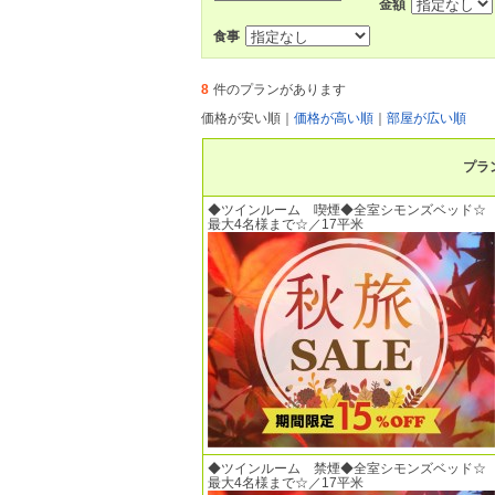
金額
食事
8
件のプランがあります
価格が安い順
｜
価格が高い順
｜
部屋が広い順
プラ
◆ツインルーム 喫煙◆全室シモンズベッド☆
最大4名様まで☆／17平米
◆ツインルーム 禁煙◆全室シモンズベッド☆
最大4名様まで☆／17平米