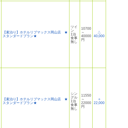
ツイ
10700
ン
【素泊り】ホテルリブマックス岡山店 ★
～
△
1泊
スタンダードプラン★
40000
40,000
食事
円
無し
シン
11550
グル
【素泊り】ホテルリブマックス岡山店 ★
～
○
1泊
スタンダードプラン★
22000
22,000
食事
円
無し