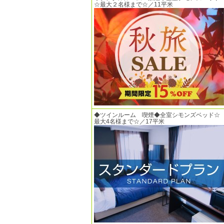
☆最大２名様まで☆／11平米
◆ツインルーム 喫煙◆全室シモンズベッド☆
最大4名様まで☆／17平米