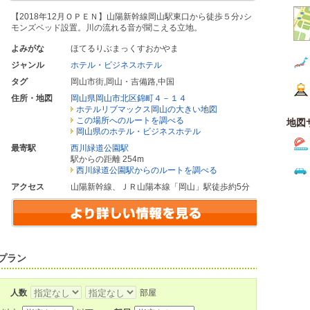
【2018年12月ＯＰＥＮ】山陽新幹線岡山駅東口から徒歩５分♪シ
モンズベッド設置。川の流れる音が聞こえる立地。
よみがな
ほてるりぶまっくすおかやま
ジャンル
ホテル・ビジネスホテル
タグ
岡山市街
,
岡山・吉備路
,
中国
住所・地図
岡山県岡山市北区錦町４－１４
ホテルリブマックス岡山の大きい地図
この場所へのルートを調べる
地図
岡山県のホテル・ビジネスホテル
最寄駅
西川緑道公園駅
駅からの距離 254m
西川緑道公園駅からのルートを調べる
アクセス
山陽新幹線、ＪＲ山陽本線「岡山」駅徒歩約5分
プラン
人数
部屋