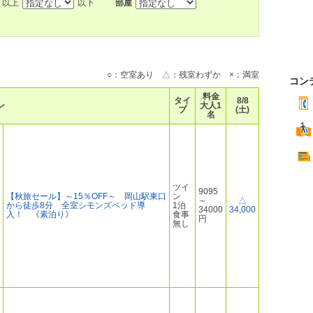
以上
以下
部屋
○：空室あり △：残室わずか ×：満室
コン
料金
タイ
8/8
ン
大人1
プ
(土)
名
ツイ
9095
【秋旅セール】～15％OFF～ 岡山駅東口
ン
～
△
から徒歩8分 全室シモンズベッド導
1泊
34000
34,000
入！ 《素泊り》
食事
円
無し