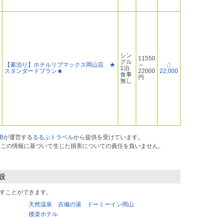
シン
11550
グル
【素泊り】ホテルリブマックス岡山店 ★
～
△
1泊
スタンダードプラン★
22000
22,000
食事
円
無し
B
が運営する
るるぶトラベル
から提供を受けています。
ス）はこの情報に基づいて生じた損害についての責任を負いません。
設
すことができます。
天然温泉 吉備の湯 ドーミーイン岡山
後楽ホテル