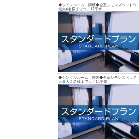
◆ツインルーム 禁煙◆全室シモンズベッド☆
最大4名様まで☆／17平米
◆シングルルーム 喫煙◆全室シモンズベッド
☆最大２名様まで☆／11平米