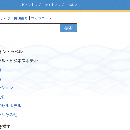
マピオントップ
サイトマップ
ヘルプ
ドライブ
郵便番号
マップコード
検索
オントラベル
テル・ビジネスホテル
館
宿
ンション
別荘
プセルホテル
テルその他
を探す