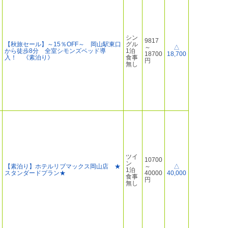
シン
9817
【秋旅セール】～15％OFF～ 岡山駅東口
グル
～
△
から徒歩8分 全室シモンズベッド導
1泊
18700
18,700
入！ 《素泊り》
食事
円
無し
ツイ
10700
ン
【素泊り】ホテルリブマックス岡山店 ★
～
△
1泊
スタンダードプラン★
40000
40,000
食事
円
無し