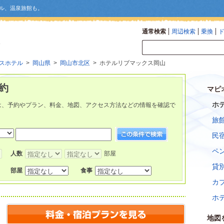
ル、温泉旅館も。
通常検索
周辺検索
乗換
スホテル
>
岡山県
>
岡山市北区
> ホテルリブマックス岡山
約
マピ
ホ
は、予約やプラン、料金、地図、アクセス方法などの情報を確認で
旅
民
ペ
人数
部屋
貸
部屋
食事
カ
ホ
地図