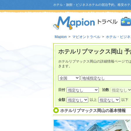
ホテル・旅館・ビジネスホテルの宿泊予約。格安ホテ
Mapion
>
マピオントラベル
>
ホテル・ビジネ
ホテルリブマックス岡山 予
ホテルリブマックス岡山の詳細情報ページで
きます。
日付
泊数
金額
以上
以下
ホテルリブマックス岡山
の基本情報