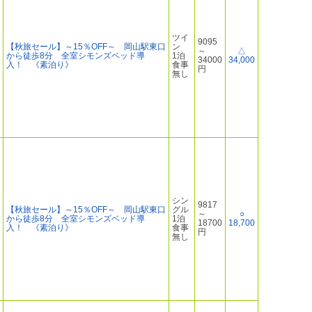
ツイ
9095
【秋旅セール】～15％OFF～ 岡山駅東口
ン
～
△
から徒歩8分 全室シモンズベッド導
1泊
34000
34,000
入！ 《素泊り》
食事
円
無し
シン
9817
【秋旅セール】～15％OFF～ 岡山駅東口
グル
～
○
から徒歩8分 全室シモンズベッド導
1泊
18700
18,700
入！ 《素泊り》
食事
円
無し