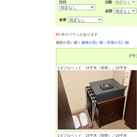
日付
泊数
金額
食事
85
件のプランがあります
価格が安い順
｜
価格が高い順
｜
部屋が広い順
プラ
1ダブルベッド 18平米（禁煙）／18平米
1ダブルベッド 18平米（喫煙）／18平米