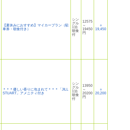
シン
12575
グル
【夏休みにおすすめ】マイカープラン（駐
～
○
1泊
車券・朝食付き）
19450
19,450
朝食
円
付
シン
13950
グル
＊＊＊優しい香りに包まれて＊＊＊「JILL
～
○
1泊
STUART」アメニティ付き
20200
20,200
朝食
円
付