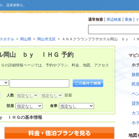
ル、温泉旅館も。
通常検索
周辺検索
乗換
スホテル
>
岡山県
>
岡山市北区
> ＡＮＡクラウンプラザホテル岡山 ｂｙ Ｉ
ル岡山 ｂｙ ＩＨＧ 予約
マピ
ホ
ＨＧの詳細情報ページでは、予約やプラン、料金、地図、アクセス
旅
民
ペ
人数
部屋
貸
部屋
食事
カ
ｙ ＩＨＧ
の基本情報
ホ
地図