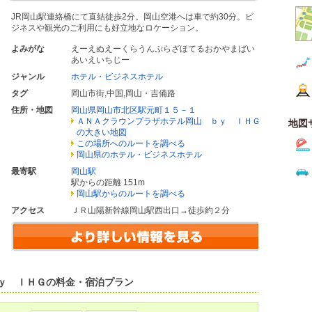
JR岡山駅連絡橋にて直結徒歩2分。岡山空港へは車で約30分。ビ
ジネスや観光のご利用にも好立地なロケーション。
よみがな
えーえぬえーくらうんぷらざほてるおかやまばい
あいえいちじー
ジャンル
ホテル・ビジネスホテル
タグ
岡山市街
,
中国
,
岡山・吉備路
住所・地図
岡山県岡山市北区駅元町１５－１
ＡＮＡクラウンプラザホテル岡山 ｂｙ ＩＨＧ
地図
の大きい地図
この場所へのルートを調べる
岡山県のホテル・ビジネスホテル
最寄駅
岡山駅
駅からの距離 151m
岡山駅からのルートを調べる
アクセス
ＪＲ山陽新幹線岡山駅西出口→徒歩約２分
ｙ ＩＨＧの料金・宿泊プラン