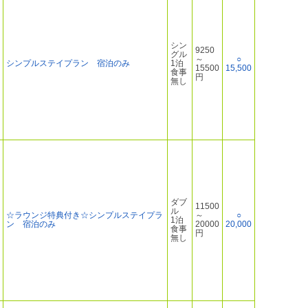
シン
9250
グル
～
○
シンプルステイプラン 宿泊のみ
1泊
15500
15,500
食事
円
無し
ダブ
11500
ル
☆ラウンジ特典付き☆シンプルステイプラ
～
○
1泊
ン 宿泊のみ
20000
20,000
食事
円
無し