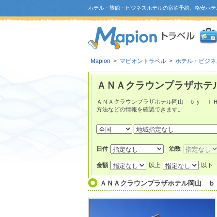
ホテル・旅館・ビジネスホテルの宿泊予約。格安ホテ
Mapion
>
マピオントラベル
>
ホテル・ビジネ
ＡＮＡクラウンプラザホテ
ＡＮＡクラウンプラザホテル岡山 ｂｙ Ｉ
方法などの情報を確認できます。
日付
泊数
金額
以上
以下
ＡＮＡクラウンプラザホテル岡山 ｂ