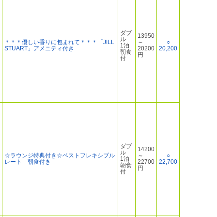
ダブ
13950
ル
＊＊＊優しい香りに包まれて＊＊＊「JILL
～
○
1泊
STUART」アメニティ付き
20200
20,200
朝食
円
付
ダブ
14200
ル
☆ラウンジ特典付き☆ベストフレキシブル
～
○
1泊
レート 朝食付き
22700
22,700
朝食
円
付