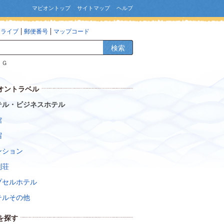
マピオントップ
サイトマップ
ヘルプ
ドライブ
郵便番号
マップコード
検索
ＨＧ
オントラベル
テル・ビジネスホテル
館
宿
ンション
別荘
プセルホテル
テルその他
を探す