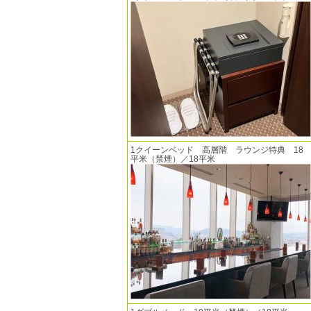
1クイーンベッド 高層階 ラウンジ特典 18
平米（禁煙）／18平米