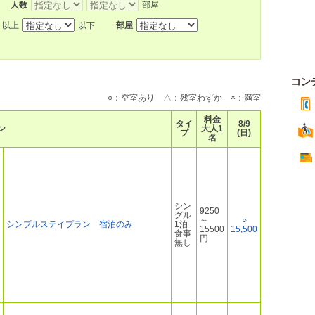
人数
部屋
以上
以下
部屋
コン
○：空室あり △：残室わずか ×：満室
料金
タイ
8/9
ン
大人1
プ
(日)
名
シン
9250
グル
～
○
シンプルステイプラン 宿泊のみ
1泊
15500
15,500
食事
円
無し