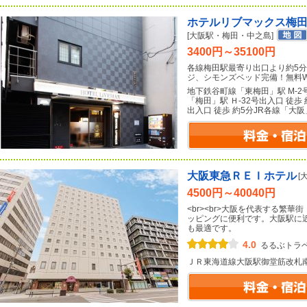
ホテルリブマックス梅
[大阪駅・梅田・中之島]
3400円～35100円
各線梅田駅最寄り出口より約5分
ジ、シモンズベッド完備！無料Wi-
地下鉄谷町線「東梅田」駅 M-2
「梅田」駅 Ｈ-32号出入口 徒歩
出入口 徒歩 約5分JR各線「大阪
大阪東急ＲＥＩホテル
[
4500円～40040円
<br><br>大阪を代表する繁
ッピングに便利です。大阪駅に
も最適です。
4.0
るるぶトラ
ＪＲ東海道線大阪駅御堂筋改札