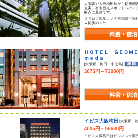
大阪駅や大阪梅田駅から徒歩圏
充実。有名観光スポットへのア
拠点に最適です。
ＪＲ新大阪駅→ＪＲ京都線宝塚
→徒歩約４分
ＨＯＴＥＬ ＧＥＯＭ
ｍｅｄａ
[大阪駅・梅田・中之島]
3675円～73000円
イビス大阪梅田
[大阪駅・
4005円～58630円
イビス大阪梅田はビジネスや観