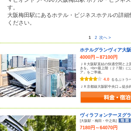
す。
大阪梅田駅にあるホテル・ビジネスホテルの詳細
ください。
1
2
次へ >
ホテルグランヴィア大
4000円～87100円
ＪＲ大阪駅直結の快適空間と上
きを。<br>最上階（２７階）
ア」をご準備。
4.0
るるぶトラ
ＪＲ京都線大阪駅中央口→徒歩
ヴィラフォンテーヌグ
[大阪駅・梅田・中之島]
7180円～64070円