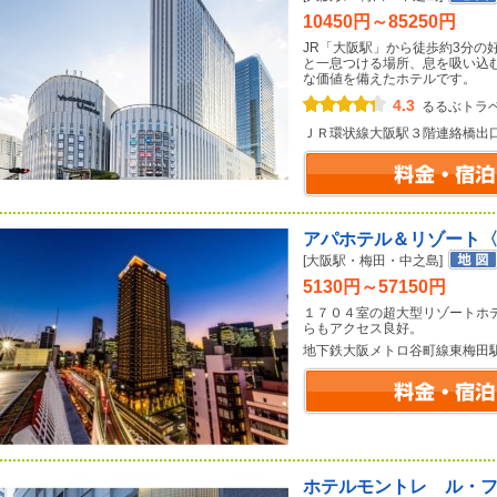
10450円～85250円
JR「大阪駅」から徒歩約3分の
と一息つける場所、息を吸い込
な価値を備えたホテルです。
4.3
るるぶトラ
ＪＲ環状線大阪駅３階連絡橋出
アパホテル＆リゾート
[大阪駅・梅田・中之島]
5130円～57150円
１７０４室の超大型リゾートホ
らもアクセス良好。
地下鉄大阪メトロ谷町線東梅田
ホテルモントレ ル・