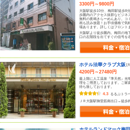
3300円～9800円
大阪駅徒歩10分、梅田駅徒歩8
歩圏内のアクセス抜群なビジネ
無料の夜鳴きらーめんあり。コミ
画も読み放題！お手頃価格で気
場あります。詳しくはフロント
大阪駅より徒歩圏内。梅田の地下
口の左階段を出てすぐの信号を
ホテル法華クラブ大阪
[
4200円～27480円
最上階に人工温泉『準天然』光
理をご用意しております。ご家
待ち致しております。
4.3
るるぶトラ
ＪＲ大阪駅御堂筋南出口→徒歩
ホテルランドマーク梅