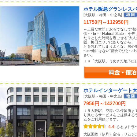
ホテル阪急グランレス
[大阪駅・梅田・中之島]
11750円～112950円
～上質な空間とおもてなしで“都
供～<br>「Natural Sta
たりとした時間を過ごせる“大人が
阪・梅田エリアにありながら、
とを忘れてしまうような、居心
<br>他にはない“都会でひとつ
さい。
ＪＲ「大阪駅」うめきた地下出
ホテルインターゲート
[大阪駅・梅田・中之島]
7956円～142700円
ＪＲ大阪駅、空港バス停留所ま
り異なるサービスをご提供する
ムをご利用頂けます。
4.4
るるぶトラ
大阪国際（伊丹）空港→リムジ