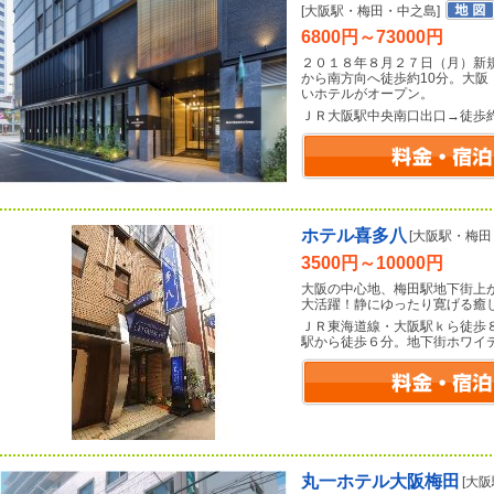
[大阪駅・梅田・中之島]
6800円～73000円
２０１８年８月２７日（月）新
から南方向へ徒歩約10分。大
いホテルがオープン。
ＪＲ大阪駅中央南口出口→徒歩
ホテル喜多八
[大阪駅・梅田
3500円～10000円
大阪の中心地、梅田駅地下街上
大活躍！静にゆったり寛げる癒
ＪＲ東海道線・大阪駅ｋら徒歩
駅から徒歩６分。地下街ホワイ
丸一ホテル大阪梅田
[大