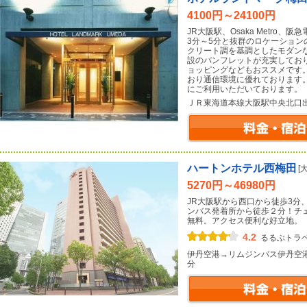
4100円～24100円
JR大阪駅、Osaka Metro
3分～5分と抜群のロケーション
クリート調を基調としたモダン
設のパンフレットが充実してお
ョッピングなどもおススメです。
おり通信環境に優れております
にご利用いただいております。
ＪＲ東海道本線大阪駅中央北口
ハートンホテル西梅田
[
5270円～46980円
JR大阪駅から西口から徒歩3分
ンバス発着所から徒歩２分！チェッ
無料。アクセス便利な好立地。
4.2
るるぶトラ
伊丹空港→リムジンバス伊丹空
分