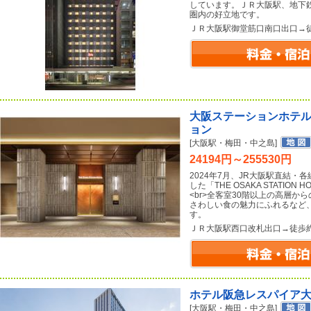
しています。ＪＲ大阪駅、地下
圏内の好立地です。
ＪＲ大阪駅御堂筋口南口出口→
大阪ステーションホテル
ョン
[大阪駅・梅田・中之島]
24194円～255530円
2024年7月、JR大阪駅直結
した「THE OSAKA STATION HOTE
<br>全客室30階以上の高層
さわしい食の魅力にふれるなど
す。
ＪＲ大阪駅西口改札出口→徒歩
ホテル阪急レスパイア
[大阪駅・梅田・中之島]