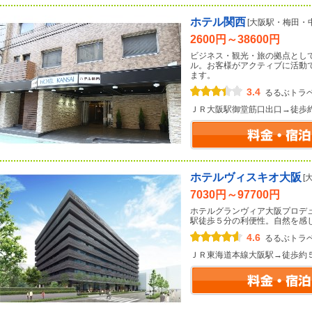
ホテル関西
[大阪駅・梅田・
2600円～38600円
ビジネス・観光・旅の拠点とし
ル。お客様がアクティブに活動
ます。
3.4
るるぶトラ
ＪＲ大阪駅御堂筋口出口→徒歩
ホテルヴィスキオ大阪
[
7030円～97700円
ホテルグランヴィア大阪プロデ
駅徒歩５分の利便性。自然を感
4.6
るるぶトラ
ＪＲ東海道本線大阪駅→徒歩約