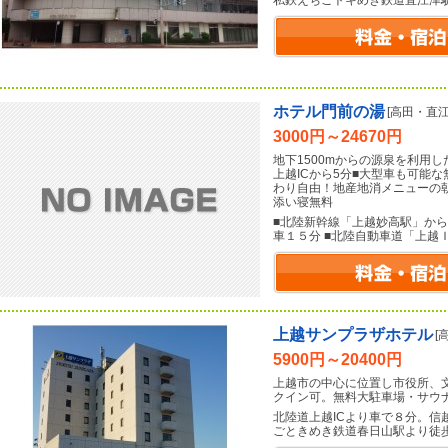
私鉄えちごトキめき鉄道直江津
ホテル門前の湯
[高田・直江
3000円～24670円
地下1500mからの源泉を利用
上越ICから5分■大型車も可能
わり自由！地産地消メニューの朝
添い寝無料
■北陸新幹線「上越妙高駅」から
車１５分 ■北陸自動車道「上越
上越サンプラザホテル
[
5900円～20400円
上越市の中心に位置し市役所、
クイン可。無料大駐車場・サウ
北陸道上越ICより車で８分。信
ごときめき鉄道春日山駅より徒歩