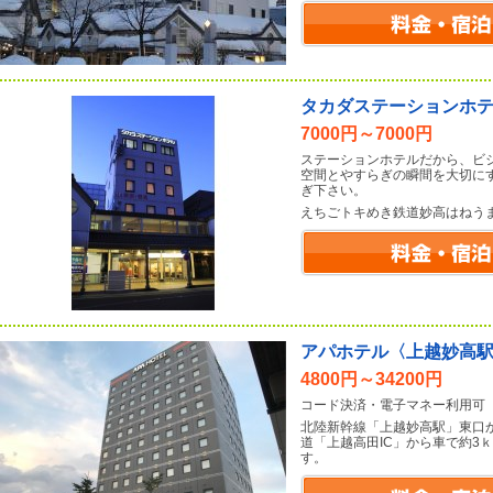
タカダステーションホ
7000円～7000円
ステーションホテルだから、ビ
空間とやすらぎの瞬間を大切に
ぎ下さい。
えちごトキめき鉄道妙高はねうま
アパホテル〈上越妙高
4800円～34200円
コード決済・電子マネー利用可
北陸新幹線「上越妙高駅」東口
道「上越高田IC」から車で約3
す。