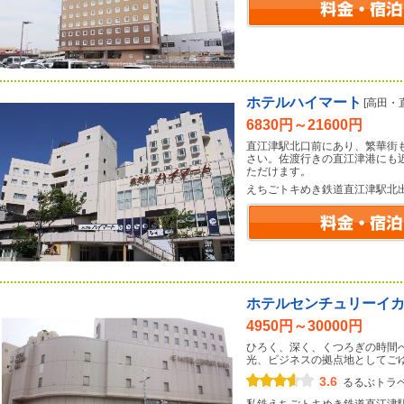
ホテルハイマート
[高田・
6830円～21600円
直江津駅北口前にあり、繁華街
さい。佐渡行きの直江津港にも
ただけます。
えちごトキめき鉄道直江津駅北
ホテルセンチュリーイ
4950円～30000円
ひろく、深く、くつろぎの時間
光、ビジネスの拠点地としてご
3.6
るるぶトラ