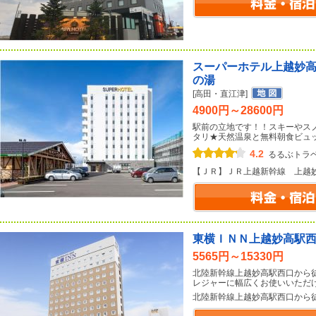
スーパーホテル上越妙
の湯
[高田・直江津]
4900円～28600円
駅前の立地です！！スキーやス
タリ★天然温泉と無料朝食ビュ
4.2
るるぶトラ
【ＪＲ】ＪＲ上越新幹線 上越
東横ＩＮＮ上越妙高駅
5565円～15330円
北陸新幹線上越妙高駅西口から
レジャーに幅広くお使いいただ
北陸新幹線上越妙高駅西口から