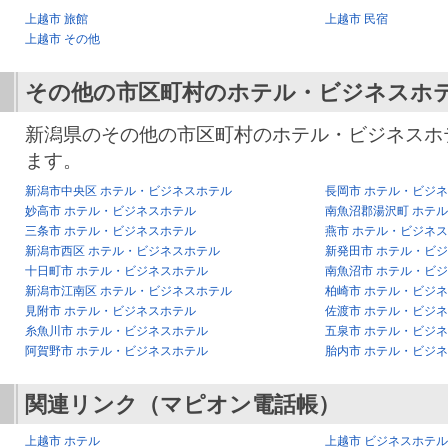
上越市 旅館
上越市 民宿
上越市 その他
その他の市区町村のホテル・ビジネスホ
新潟県のその他の市区町村のホテル・ビジネスホ
ます。
新潟市中央区 ホテル・ビジネスホテル
長岡市 ホテル・ビジ
妙高市 ホテル・ビジネスホテル
南魚沼郡湯沢町 ホテ
三条市 ホテル・ビジネスホテル
燕市 ホテル・ビジネ
新潟市西区 ホテル・ビジネスホテル
新発田市 ホテル・ビ
十日町市 ホテル・ビジネスホテル
南魚沼市 ホテル・ビ
新潟市江南区 ホテル・ビジネスホテル
柏崎市 ホテル・ビジ
見附市 ホテル・ビジネスホテル
佐渡市 ホテル・ビジ
糸魚川市 ホテル・ビジネスホテル
五泉市 ホテル・ビジ
阿賀野市 ホテル・ビジネスホテル
胎内市 ホテル・ビジ
関連リンク（マピオン電話帳）
上越市 ホテル
上越市 ビジネスホテル