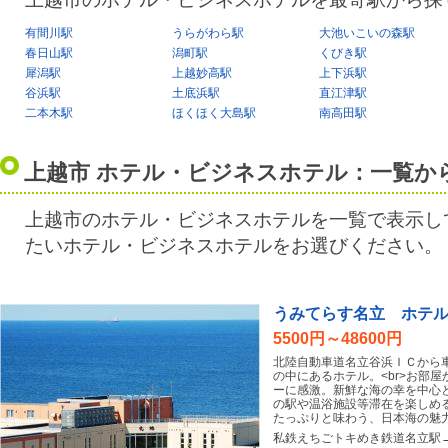
有間川駅
うらがわら駅
大池いこいの森駅
春日山駅
潟町駅
くびき駅
犀潟駅
上越妙高駅
上下浜駅
谷浜駅
土底浜駅
直江津駅
二本木駅
ほくほく大島駅
南高田駅
上越市 ホテル・ビジネスホテル：一覧か
上越市のホテル・ビジネスホテルを一覧で表示し
たいホテル・ビジネスホテルをお選びください。
うみてらす名立 ホテ
5500円～48600円
北陸自動車道名立谷浜ＩＣから
の中にあるホテル。<br>お部
ーに感激。新鮮な海の幸を中心
の駅や温浴施設等滞在を楽しめ
たっぷりと味わう、日本海の魅
私鉄えちごトキめき鉄道名立駅