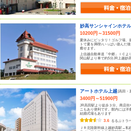
妙高サンシャインホテ
10200円～31500円
夏休みにピッタリ！ゴルフ場、
トで夏を満喫♪いっぱい遊んだ
癒せます。
上信越自動車道「中郷」ＩＣよ
関山駅より車で約5分JR上越妙
アートホテル上越
[高田・
3400円～51900円
JR高田駅より徒歩３分。商店
ニもあり便利です。館内には洋
結婚式場もあります
3.6
るるぶトラ
ＪＲ北陸新幹線上越妙高駅→私