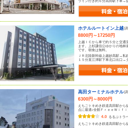
ライン行き約６分高田駅下車→
ホテルルートイン上越
[
8800円～17250円
上越ＩＣから車で約５分と交通
ます。上杉謙信公ゆかりの地林
です。朝食は無料。
ＪＲ北陸新幹線上越妙高駅→私
１５分直江津駅下車北口出口→
高田ターミナルホテル
[
6300円～8000円
えちごトキめき鉄道高田駅から
点に最適♪全館ＦｒｅｅＷｉｆｉ
4.0
るるぶトラ
えちごトキめき鉄道高田駅から