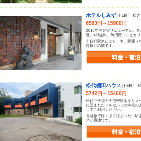
ホテルしみず
[十日町・松之
6500円～15900円
2016年洋客室リニューアル。
近、wifi無料。魚沼産コシヒカ
十日町駅東口より下車。駅通り
越銀行の隣です。
松代棚田ハウス
[十日町・松
5742円～15400円
松代中学校の冬期寄宿舎をリノ
に囲まれたフルセルフの学校の
してご利用ください。
北越急行ほくほく線まつだい駅
スが最適です。