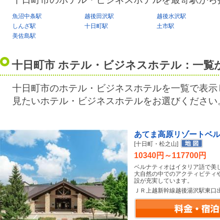
魚沼中条駅
越後田沢駅
越後水沢駅
しんざ駅
十日町駅
土市駅
美佐島駅
十日町市 ホテル・ビジネスホテル：一覧
十日町市のホテル・ビジネスホテルを一覧で表示
見たいホテル・ビジネスホテルをお選びください
あてま高原リゾートベ
[十日町・松之山]
10340円～117700円
ベルナティオはイタリア語で美
大自然の中でのアクティビティ
設が充実しています。
ＪＲ上越新幹線越後湯沢駅東口