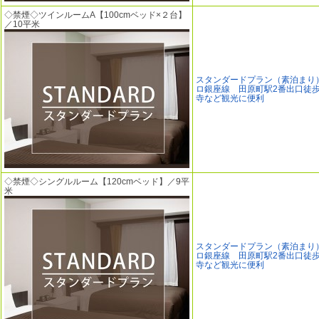
◇禁煙◇ツインルームA【100cmベッド×２台】
／10平米
スタンダードプラン（素泊まり
ロ銀座線 田原町駅2番出口徒歩
寺など観光に便利
◇禁煙◇シングルルーム【120cmベッド】／9平
米
スタンダードプラン（素泊まり
ロ銀座線 田原町駅2番出口徒歩
寺など観光に便利