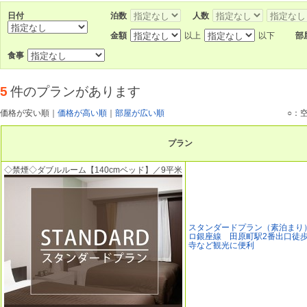
日付
泊数
人数
金額
以上
以下
部
食事
5
件のプランがあります
価格が安い順
｜
価格が高い順
｜
部屋が広い順
○：
プラン
◇禁煙◇ダブルルーム【140cmベッド】／9平米
スタンダードプラン（素泊まり
ロ銀座線 田原町駅2番出口徒歩
寺など観光に便利