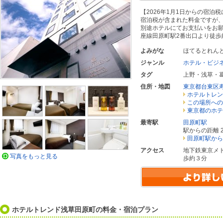
【2026年1月1日からの宿泊
宿泊税が含まれた料金ですが、2
別途ホテルにてお支払いを
座線田原町駅2番出口より徒歩
よみがな
ほてるとれん
ジャンル
ホテル・ビジ
タグ
上野・浅草・
住所・地図
東京都台東区
ホテルトレン
この場所への
東京都のホテ
最寄駅
田原町駅
駅からの距離 2
田原町駅から
アクセス
地下鉄東京メ
写真をもっと見る
歩約３分
ホテルトレンド浅草田原町の料金・宿泊プラン