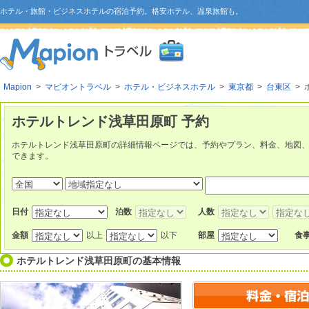
ホテル・旅館・ビジネスホテルの宿泊予約。格安ホテル、温泉旅館も。
Mapion
>
マピオントラベル
>
ホテル・ビジネスホテル
>
東京都
>
台東区
> 
ホテルトレンド浅草田原町 予約
ホテルトレンド浅草田原町の詳細情報ページでは、予約やプラン、料金、地図
できます。
日付
泊数
人数
金額
以上
以下
部屋
食
ホテルトレンド浅草田原町
の基本情報