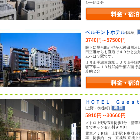
シー約２分
ベルモントホテル
[浅草]
3740円～57500円
眼下に屋形船が浮かぶ神田川沿
田空港からも直通で４０分と交
ムへは３駅です。
ＪＲ山手線東京駅→ＪＲ山手線
駅下車→ＪＲ総武線千葉方面行
歩約２分
ＨＯＴＥＬ Ｇｕｅ
[上野・御徒町]
5910円～30660円
メトロ上野駅3番徒歩1分！清潔感
までキャンセル料★￥0！
電車／ＪＲ線 上野駅下車 徒
車 徒歩約１分 京成線 京成上