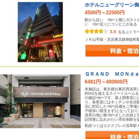
ホテルニューグリーン
4500円～22500円
駅から近い <br>１階にガスト
い <br>近くにコンビニがある
3.9
るるぶトラ
ＪＲ山手線・京浜東北線御徒町
ＧＲＡＮＤ ＭＯＮｄ
6481円～400800円
本施設は、東京都台東区西浅草
60m2を超えるスイートルーム
の施設<br>です。最上階客室
り、各客室にはキッチンや全自
泊に対応した<br>設備をご準備
子様添い寝含まず)となってお
浅草の地に根<br>ざした伝統
訪問者に忘れがたい滞在体験を
私鉄つくばエクスプレス浅草駅