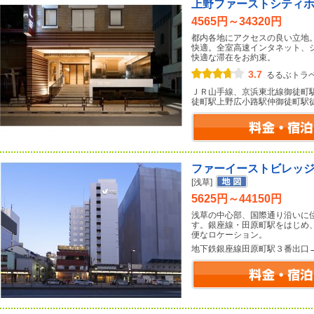
上野ファーストシティ
4565円～34320円
都内各地にアクセスの良い立地
快適。全室高速インタネット、
快適な滞在をお約束。
3.7
るるぶトラ
ＪＲ山手線、京浜東北線御徒町
徒町駅上野広小路駅仲御徒町駅
ファーイーストビレッ
[浅草]
5625円～44150円
浅草の中心部、国際通り沿いに
す。銀座線・田原町駅をはじめ
便なロケーション。
地下鉄銀座線田原町駅３番出口