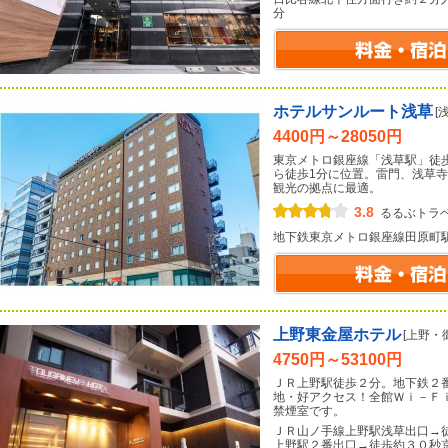
分
ホテルサンルート浅草
[
4400円～28050円
東京メトロ銀座線「浅草駅」徒
ら徒歩1分に位置。雷門、浅草
観光の拠点に最適。
3.8
るるぶトラ
地下鉄東京メトロ銀座線田原町
上野東金屋ホテル
[上野・
4750円～53100円
ＪＲ上野駅徒歩２分。地下鉄２
地・好アクセス！全館Ｗｉ－Ｆ
禁煙室です。
ＪＲ山ノ手線上野駅浅草出口→
上野駅２番出口→徒歩約３０秒