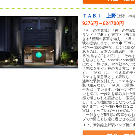
ＴＡＢＩ 上野
[上野・御徒
9376円～624700円
「和」の美意識と「禅」の静寂
ランド「TABI」が東京・上野
きる5種類の客室を備え、上野
験を提供します。<br>◆「TABI」
<br>― 旅の途中で、自分に戻る場所
あるのは、日本の伝統思想「禅」
る“心地よさ”を大切にし、それ
し込みました。<br><br><br
はなく、静けさ。<br>効率ではなく
「無駄を削ぐ」禅の考え方は、
す。「TABI」は、「引き算の
リティを美意識として表現し、
過剰な装飾を排したミニマルな
取り組みなど。「TABI」は環
生み出しています。<br><br
ンを採用。一歩足を踏み入れた瞬
感で感じられる設計とし、厳選
し、そして機能性にこだわった
導きます。<br><br>◆多様なニ
室は、すべて約37〜87㎡のゆ
ニー付きなど5種類の客室から
プでの滞在も快適に過ごせる広
ＪＲ、新幹線上野駅パンダ橋口