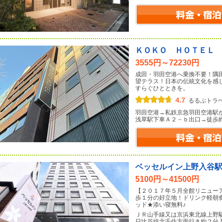
ＫＯＫＯ ＨＯＴＥＬ
3555円～72230円
成田・羽田空港へ乗換不要！隅
望テラス！日本の伝統文化を感
すらぐひとときを。
4.7
るるぶトラ
羽田空港→私鉄京急羽田空港駅
浅草駅下車Ａ２－ｂ出口→徒歩
ベッセルイン上野入谷
5100円～41500円
【２０１７年５月全館リニュー
歩１分の好立地！ドリンク軽朝
ッド★添い寝無料♪
ＪＲ山手線又は京浜東北線上野
日比谷線北千住方面行き約２分