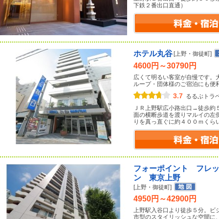
下鉄２番出口直通）
ホテル丸谷
[上野・御徒町]
4600円～30790円
広くて明るい客室が自慢です。
ループ・団体様のご宿泊にも便
3.7
るるぶトラ
ＪＲ上野駅広小路出口→徒歩約
面の横断歩道を渡りマルイの左
りを真っ直ぐに約４００ｍくら
フォーポイント フレ
ン 東京上野
[上野・御徒町]
4950円～42900円
上野駅入谷口より徒歩５分。ビ
市型のスタイリッシュな空間に