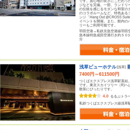
です。居心地の良さにこだわっ
ジなどを完備。一部、ランドリ
の伝統を感じるモダンな和室の
のコラボルームなど、特色ある
ンジ「Hang Out @CROSS 
イベントを開催。また、館内の
リーもご利用可能です。
羽田空港→私鉄京急空港線羽田空
急本線特急成田空港行き約５０
分
浅草ビューホテル
[浅草]
7400円～611500円
つくばエクスプレス浅草駅直結
です。東京スカイツリー（R)へ
散策にぴったりです。
4.0
るるぶトラ
私鉄つくばエクスプレス線浅草