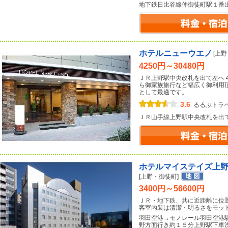
地下鉄日比谷線仲御徒町駅１番
ホテルニューウエノ
[上
4250円～30480円
ＪＲ上野駅中央改札を出て左へ
ら御家族旅行など幅広く御利用
として最適です。
3.6
るるぶトラ
ＪＲ山手線上野駅中央改札を出
ホテルマイステイズ上
[上野・御徒町]
3400円～56600円
ＪＲ・地下鉄、共に近距離に位
客室内装は清潔・明るさをモッ
羽田空港→モノレール羽田空港
野方面行き約１５分上野駅下車