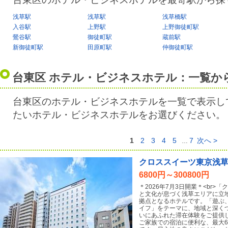
浅草駅
浅草駅
浅草橋駅
入谷駅
上野駅
上野御徒町駅
鶯谷駅
御徒町駅
蔵前駅
新御徒町駅
田原町駅
仲御徒町駅
台東区 ホテル・ビジネスホテル：一覧か
台東区のホテル・ビジネスホテルを一覧で表示し
たいホテル・ビジネスホテルをお選びください。
1
2
3
4
5
7
次へ >
…
クロススイーツ東京浅
6800円～300800円
＊2026年7月3日開業＊<br
と文化が息づく浅草エリアに立
拠点となるホテルです。「遊ぶ
イフ」をテーマに、地域と深く
いにあふれた滞在体験をご提供
ご家族での宿泊に便利な、最大