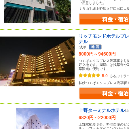
ご用意しました。
ＪＲ山手線上野駅入谷口出口→
リッチモンドホテルプ
ナル
[浅草]
8000円～94600円
つくばエクスプレス浅草駅より
好立地です。周辺には浅草寺や
草観光に便利です。
5.0
るるぶトラ
私鉄つくばエクスプレス浅草駅
上野ターミナルホテル
[
6820円～22000円
上野駅徒歩３分。料理自慢のビ
店・カフェ＆ダイニングバーと