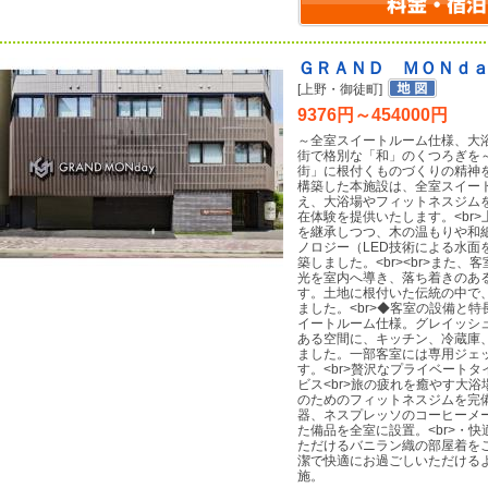
ＧＲＡＮＤ ＭＯＮｄ
[上野・御徒町]
9376円～454000円
～全室スイートルーム仕様、大
街で格別な「和」のくつろぎを～
街」に根付くものづくりの精神
構築した本施設は、全室スイー
え、大浴場やフィットネスジム
在体験を提供いたします。<br
を継承しつつ、木の温もりや和
ノロジー（LED技術による水面
築しました。<br><br>また
光を室内へ導き、落ち着きのあ
す。土地に根付いた伝統の中で
ました。<br>◆客室の設備と特
イートルーム仕様。グレイッシ
ある空間に、キッチン、冷蔵庫
ました。一部客室には専用ジェ
す。<br>贅沢なプライベート
ビス<br>旅の疲れを癒やす大
のためのフィットネスジムを完備
器、ネスプレッソのコーヒーメ
た備品を全室に設置。<br>・
ただけるバニラン織の部屋着をご
潔で快適にお過ごしいただける
施。