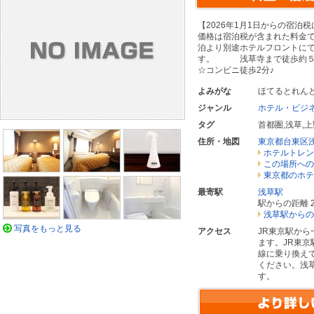
【2026年1月1日からの宿泊
価格は宿泊税が含まれた料金です
泊より別途ホテルフロントに
す。 浅草寺まで徒歩約５
☆コンビニ徒歩2分♪
よみがな
ほてるとれん
ジャンル
ホテル・ビジ
タグ
首都圏
,
浅草
,
上
住所・地図
東京都台東区
ホテルトレン
この場所への
東京都のホテ
最寄駅
浅草駅
駅からの距離 2
浅草駅からの
写真をもっと見る
アクセス
JR東京駅か
ます。JR東
線に乗り換え
ください。浅
す。