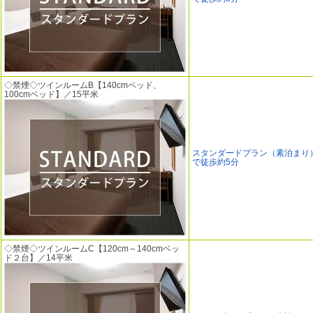
◇禁煙◇ツインルームB【140cmベッド、
100cmベッド】／15平米
スタンダードプラン（素泊まり
で徒歩約5分
◇禁煙◇ツインルームC【120cm～140cmベッ
ド２台】／14平米