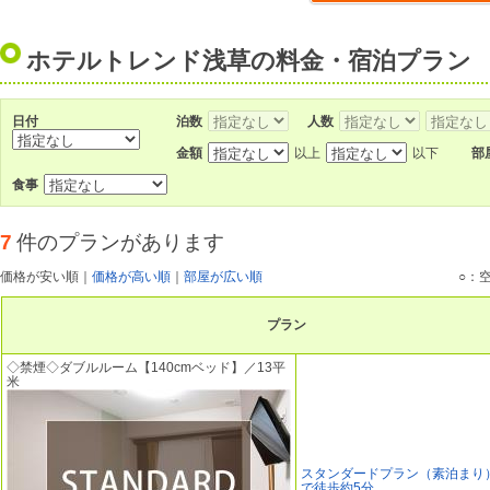
ホテルトレンド浅草の料金・宿泊プラン
日付
泊数
人数
金額
以上
以下
部
食事
7
件のプランがあります
価格が安い順
｜
価格が高い順
｜
部屋が広い順
○：
プラン
◇禁煙◇ダブルルーム【140cmベッド】／13平
米
スタンダードプラン（素泊まり
で徒歩約5分