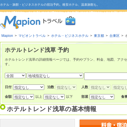
ホテル・旅館・ビジネスホテルの宿泊予約。格安ホテル、温泉旅館も。
Mapion
>
マピオントラベル
>
ホテル・ビジネスホテル
>
東京都
>
台東区
> 
ホテルトレンド浅草 予約
ホテルトレンド浅草の詳細情報ページでは、予約やプラン、料金、地図、アク
す。
日付
泊数
人数
金額
以上
以下
部屋
食
ホテルトレンド浅草
の基本情報