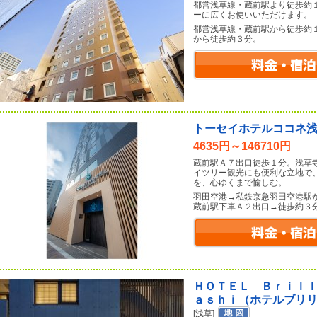
都営浅草線・蔵前駅より徒歩約
ーに広くお使いいただけます。
都営浅草線・蔵前駅から徒歩約
から徒歩約３分。
トーセイホテルココネ
4635円～146710円
蔵前駅Ａ７出口徒歩１分。浅草
イツリー観光にも便利な立地で
を、心ゆくまで愉しむ。
羽田空港→私鉄京急羽田空港駅
蔵前駅下車Ａ２出口→徒歩約３
ＨＯＴＥＬ Ｂｒｉｌ
ａｓｈｉ（ホテルブリ
[浅草]