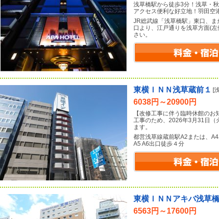
浅草橋駅から徒歩3分！浅草・
アクセス便利な好立地！羽田空
JR総武線「浅草橋駅」東口、ま
口より、江戸通りを浅草方面(左
さい。
東横ＩＮＮ浅草蔵前１
[
6038円～20900円
【改修工事に伴う臨時休館のお
工事のため、2026年3月31
ます。
都営浅草線蔵前駅A2または、A
A5 A6出口徒歩４分
東横ＩＮＮアキバ浅草
6563円～17600円