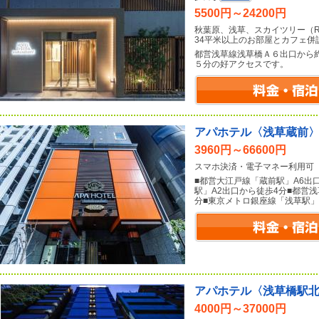
5500円～24200円
秋葉原、浅草、スカイツリー（
34平米以上のお部屋とカフェ併
都営浅草線浅草橋Ａ６出口から
５分の好アクセスです。
アパホテル〈浅草蔵前
3960円～66600円
スマホ決済・電子マネー利用可
■都営大江戸線「蔵前駅」A6出
駅」A2出口から徒歩4分■都営浅
分■東京メトロ銀座線「浅草駅」
アパホテル〈浅草橋駅
4000円～37000円