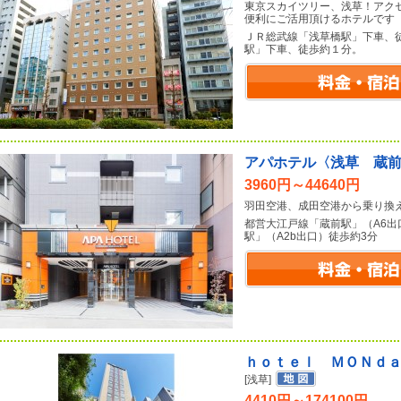
東京スカイツリー、浅草！アク
便利にご活用頂けるホテルです
ＪＲ総武線「浅草橋駅」下車、
駅」下車、徒歩約１分。
アパホテル〈浅草 蔵
3960円～44640円
羽田空港、成田空港から乗り換
都営大江戸線「蔵前駅」（A6出
駅」（A2b出口）徒歩約3分
ｈｏｔｅｌ ＭＯＮｄ
[浅草]
4410円～174100円