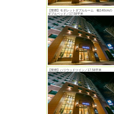
【禁煙】モダレットダブルルーム 幅140cmの
ダブルベッド／17.58平米
【禁煙】ハリウッドツイン／17.58平米