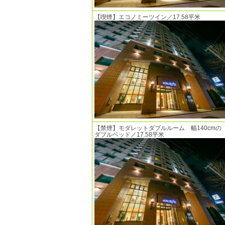
【喫煙】エコノミーツイン／17.58平米
【禁煙】モダレットダブルルーム 幅140cmの
ダブルベッド／17.58平米