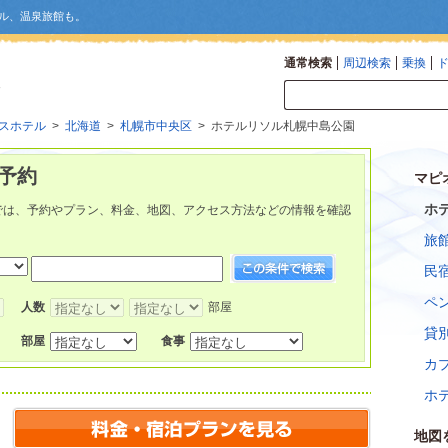
ル、温泉旅館も。
通常検索
周辺検索
乗換
スホテル
>
北海道
>
札幌市中央区
> ホテルリソル札幌中島公園
予約
マピ
ホ
では、予約やプラン、料金、地図、アクセス方法などの情報を確認
旅
民
ペ
人数
部屋
貸
部屋
食事
カ
ホ
地図