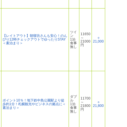
ツイ
11650
【レイトアウト】朝寝坊さんも安心！のん
ン
～
○
びり12時チェックアウトでゆったりSTAY
1泊
21000
21,000
＜素泊まり＞
食事
円
無し
ダブ
11700
ポイント10％！地下鉄中島公園駅より徒
ル
～
○
歩約1分！札幌観光やビジネスの拠点に＜
1泊
21800
21,800
素泊まり＞
食事
円
無し