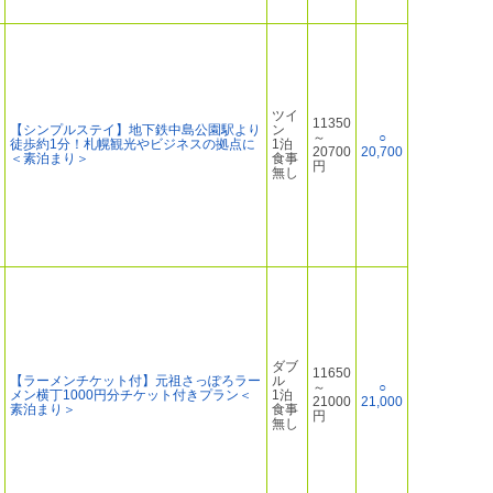
ツイ
11350
【シンプルステイ】地下鉄中島公園駅より
ン
～
○
徒歩約1分！札幌観光やビジネスの拠点に
1泊
20700
20,700
＜素泊まり＞
食事
円
無し
ダブ
11650
【ラーメンチケット付】元祖さっぽろラー
ル
～
○
メン横丁1000円分チケット付きプラン＜
1泊
21000
21,000
素泊まり＞
食事
円
無し