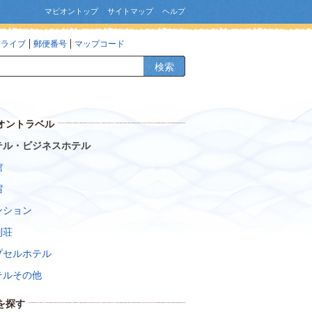
マピオントップ
サイトマップ
ヘルプ
ドライブ
郵便番号
マップコード
検索
オントラベル
テル・ビジネスホテル
館
宿
ンション
別荘
プセルホテル
テルその他
を探す