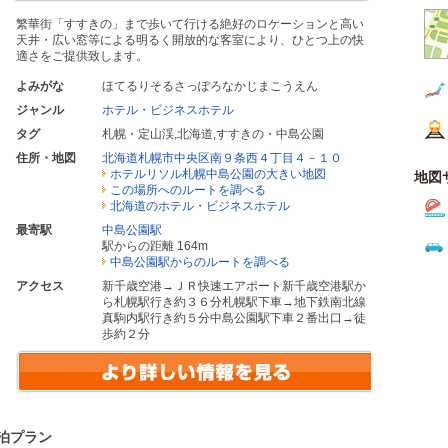
繁華街「すすきの」まで歩いて行ける絶好のロケーションと高い
天井・広い窓等による明るく開放的な客室により、ひとつ上の快
適さをご提供致します。
よみがな
ほてるりそるさっぽろなかじまこうえん
ジャンル
ホテル・ビジネスホテル
タグ
札幌・定山渓
,
北海道
,
すすきの・中島公園
住所・地図
北海道札幌市中央区南９条西４丁目４－１０
ホテルリソル札幌中島公園の大きい地図
地図
この場所へのルートを調べる
北海道のホテル・ビジネスホテル
最寄駅
中島公園駅
駅からの距離 164m
中島公園駅からのルートを調べる
アクセス
新千歳空港→ＪＲ快速エアポート新千歳空港駅か
ら札幌駅行き約３６分札幌駅下車→地下鉄南北線
真駒内駅行き約５分中島公園駅下車２番出口→徒
歩約２分
泊プラン