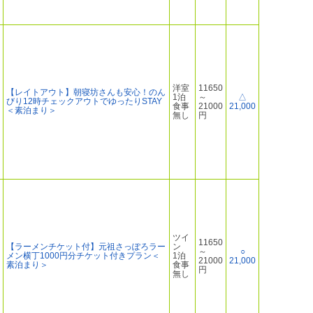
洋室
11650
【レイトアウト】朝寝坊さんも安心！のん
1泊
～
△
びり12時チェックアウトでゆったりSTAY
食事
21000
21,000
＜素泊まり＞
無し
円
ツイ
11650
【ラーメンチケット付】元祖さっぽろラー
ン
～
○
メン横丁1000円分チケット付きプラン＜
1泊
21000
21,000
素泊まり＞
食事
円
無し