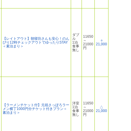
ダブ
11650
【レイトアウト】朝寝坊さんも安心！のん
ル
～
○
びり12時チェックアウトでゆったりSTAY
1泊
21000
21,000
＜素泊まり＞
食事
円
無し
洋室
11650
【ラーメンチケット付】元祖さっぽろラー
1泊
～
△
メン横丁1000円分チケット付きプラン＜
食事
21000
21,000
素泊まり＞
無し
円