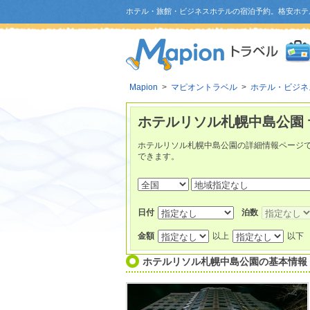
ホテル・旅館・ビジネスホテルの宿泊予約。格安ホテ
Mapion
>
マピオントラベル
>
ホテル・ビジネ
ホテルリソル札幌中島公園 
ホテルリソル札幌中島公園の詳細情報ページ
できます。
日付
泊数
金額
以上
以下
ホテルリソル札幌中島公園
の基本情報