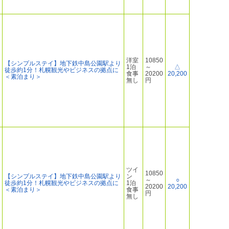
洋室
10850
【シンプルステイ】地下鉄中島公園駅より
1泊
～
△
徒歩約1分！札幌観光やビジネスの拠点に
食事
20200
20,200
＜素泊まり＞
無し
円
ツイ
10850
【シンプルステイ】地下鉄中島公園駅より
ン
～
○
徒歩約1分！札幌観光やビジネスの拠点に
1泊
20200
20,200
＜素泊まり＞
食事
円
無し