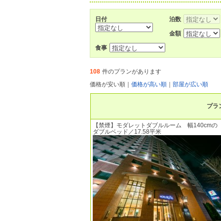
日付
泊数
金額
食事
108
件のプランがあります
価格が安い順
｜
価格が高い順
｜
部屋が広い順
プラ
【禁煙】モダレットダブルルーム 幅140cmの
ダブルベッド／17.58平米