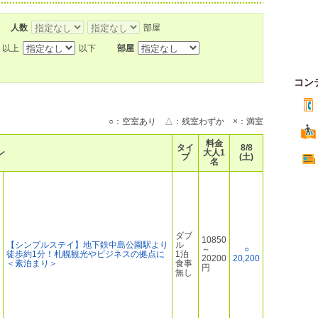
人数
部屋
以上
以下
部屋
コン
○：空室あり △：残室わずか ×：満室
料金
タイ
8/8
ン
大人1
プ
(土)
名
ダブ
10850
【シンプルステイ】地下鉄中島公園駅より
ル
～
○
徒歩約1分！札幌観光やビジネスの拠点に
1泊
20200
20,200
＜素泊まり＞
食事
円
無し