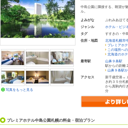
中島公園に隣接する、眺望が魅
ル。
よみがな
ぷれみあほて
ジャンル
ホテル・ビジ
タグ
すすきの・中
住所・地図
北海道札幌市
プレミアホテ
この場所への
北海道のホテ
最寄駅
山鼻９条駅
駅からの距離 2
山鼻９条駅か
アクセス
新千歳空港→
き約３５分札
から真駒内行
写真をもっと見る
分
プレミアホテル中島公園札幌の料金・宿泊プラン