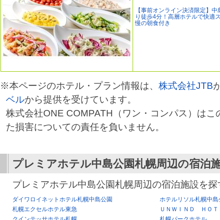
【事前オンライン決済限定】中
り徒歩4分！高層ホテルで快適
慢の朝食付き
※本ページのホテル・プラン情報は、
株式会社JTB
ベル
から提供を受けています。
株式会社ONE COMPATH（ワン・コンパス）は
た損害についての責任を負いません。
プレミアホテル中島公園札幌
周辺の宿泊
プレミアホテル中島公園札幌周辺の宿泊施設を探
ダイワロイネットホテル札幌中島公園
ホテルリソル札幌中島
札幌エクセルホテル東急
ＵＮＷＩＮＤ ＨＯＴ
クインテッサホテル札幌
札幌パークホテル