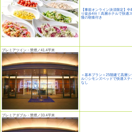
【事前オンライン決済限定】中
り徒歩4分！高層ホテルで快適
慢の朝食付き
プレミアツイン・禁煙／41.4平米
＜基本プラン＞25階建て高層シ
ル◇シモンズベッドで快適ステ
なし
プレミアダブル・禁煙／33.4平米