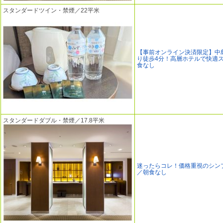
スタンダードツイン・禁煙／22平米
【事前オンライン決済限定】中
り徒歩4分！高層ホテルで快適
食なし
スタンダードダブル・禁煙／17.8平米
迷ったらコレ！価格重視のシン
／朝食なし