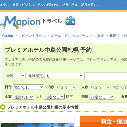
ホテル・旅館・ビジネスホテルの宿泊予約。格安ホテル、温泉旅館も。
Mapion
>
マピオントラベル
>
ホテル・ビジネスホテル
>
北海道
>
札幌市中央
プレミアホテル中島公園札幌 予約
プレミアホテル中島公園札幌の詳細情報ページでは、予約やプラン、料金、地
認できます。
日付
泊数
人数
金額
以上
以下
部屋
食
プレミアホテル中島公園札幌
の基本情報