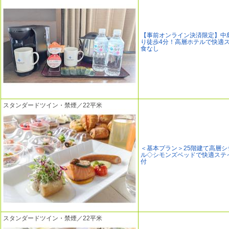
【事前オンライン決済限定】中
り徒歩4分！高層ホテルで快適
食なし
スタンダードツイン・禁煙／22平米
＜基本プラン＞25階建て高層シ
ル◇シモンズベッドで快適ステ
付
スタンダードツイン・禁煙／22平米