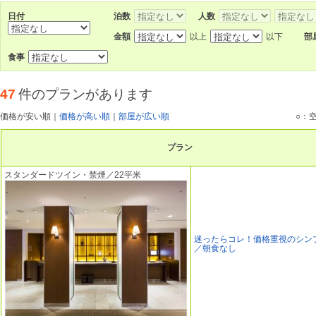
日付
泊数
人数
金額
以上
以下
部
食事
47
件のプランがあります
価格が安い順
｜
価格が高い順
｜
部屋が広い順
○：
プラン
スタンダードツイン・禁煙／22平米
迷ったらコレ！価格重視のシン
／朝食なし