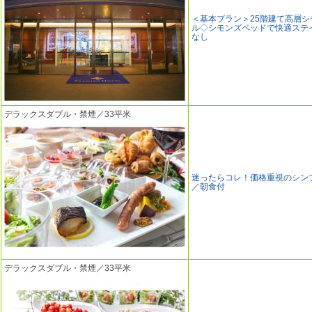
＜基本プラン＞25階建て高層シ
ル◇シモンズベッドで快適ステ
なし
デラックスダブル・禁煙／33平米
迷ったらコレ！価格重視のシン
／朝食付
デラックスダブル・禁煙／33平米