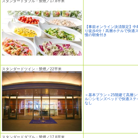
スタンダードダブル・禁煙／17.8平米
【事前オンライン決済限定】中
り徒歩4分！高層ホテルで快適
慢の朝食付き
スタンダードツイン・禁煙／22平米
＜基本プラン＞25階建て高層シ
ル◇シモンズベッドで快適ステ
なし
スタンダードダブル・禁煙／17.8平米