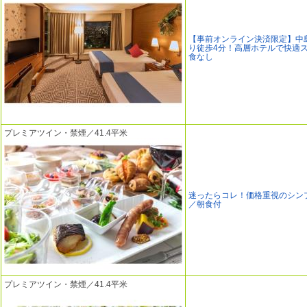
【事前オンライン決済限定】中
り徒歩4分！高層ホテルで快適
食なし
プレミアツイン・禁煙／41.4平米
迷ったらコレ！価格重視のシン
／朝食付
プレミアツイン・禁煙／41.4平米