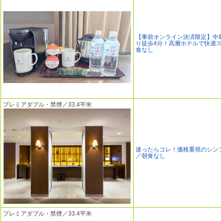
【事前オンライン決済限定】中
り徒歩4分！高層ホテルで快適
食なし
プレミアダブル・禁煙／33.4平米
迷ったらコレ！価格重視のシン
／朝食なし
プレミアダブル・禁煙／33.4平米