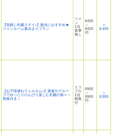
ツイ
8400
ン
【気軽に札幌ステイ♪】観光におすすめ★
～
○
1泊
ツインルーム素泊まりプラン
8400
8,400
食事
円
無し
トリ
8900
【お子様連れウェルカム♪】家族やグルー
プル
～
△
プでゆったりのんびり楽しむ札幌の旅☆＜
1泊
8900
8,900
朝食付き＞
朝食
円
付