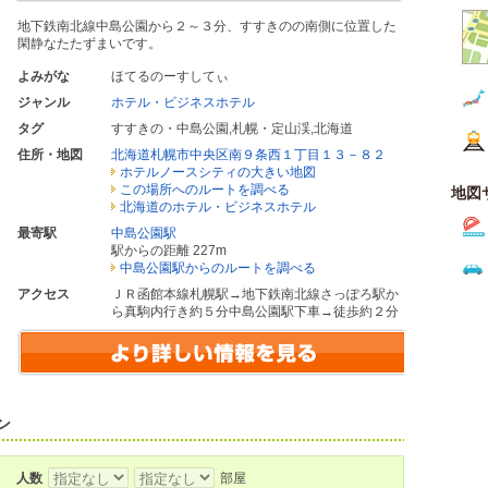
地下鉄南北線中島公園から２～３分、すすきのの南側に位置した
閑静なたたずまいです。
よみがな
ほてるのーすしてぃ
ジャンル
ホテル・ビジネスホテル
タグ
すすきの・中島公園
,
札幌・定山渓
,
北海道
住所・地図
北海道札幌市中央区南９条西１丁目１３－８２
ホテルノースシティの大きい地図
この場所へのルートを調べる
地図
北海道のホテル・ビジネスホテル
最寄駅
中島公園駅
駅からの距離 227m
中島公園駅からのルートを調べる
アクセス
ＪＲ函館本線札幌駅→地下鉄南北線さっぽろ駅か
ら真駒内行き約５分中島公園駅下車→徒歩約２分
ン
人数
部屋