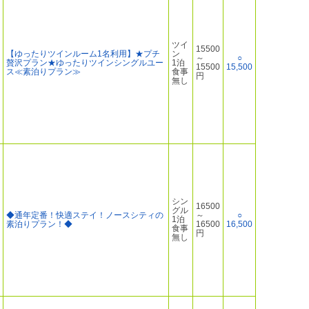
ツイ
15500
【ゆったりツインルーム1名利用】★プチ
ン
～
○
贅沢プラン★ゆったりツインシングルユー
1泊
15500
15,500
ス≪素泊りプラン≫
食事
円
無し
シン
16500
グル
◆通年定番！快適ステイ！ノースシティの
～
○
1泊
素泊りプラン！◆
16500
16,500
食事
円
無し