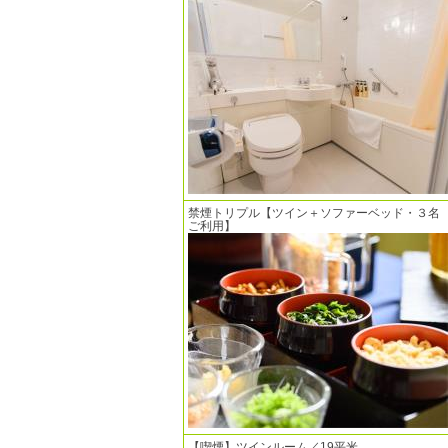
禁煙トリプル【ツイン＋ソファーベッド・３名
ご利用】
【喫煙】ツインルーム／19平米