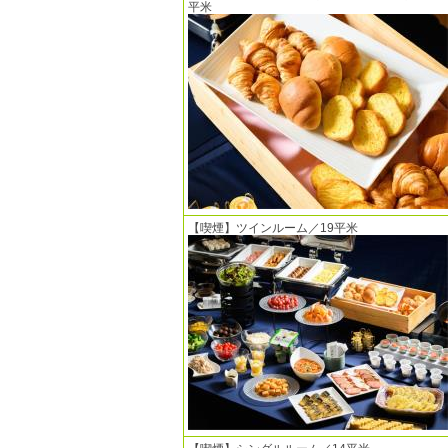
平米
【喫煙】ツインルーム／19平米