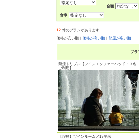
金額
食事
12
件のプランがあります
価格が安い順
｜
価格が高い順
｜
部屋が広い順
プラ
禁煙トリプル【ツイン＋ソファーベッド・３名
ご利用】
【喫煙】ツインルーム／19平米