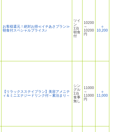
ツイ
10200
ン
お客様還元！絶対お得≪イチあさプラン≫
～
○
1泊
朝食付スペシャルプライス♪
10200
10,200
朝食
円
付
シン
11000
グル
【リラックスステイプラン】美容アメニテ
～
○
1泊
ィ＆ミニエナジードリンク付～素泊まり～
11000
11,000
食事
円
無し