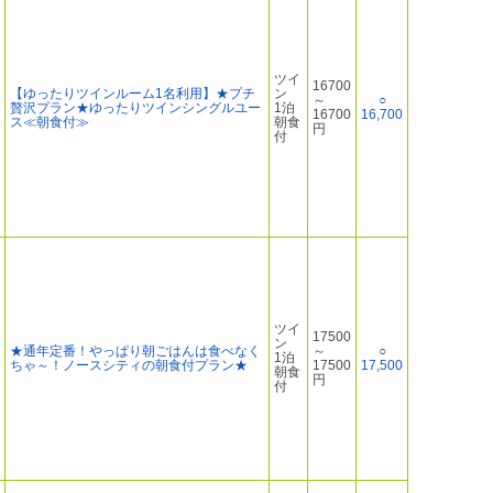
ツイ
16700
【ゆったりツインルーム1名利用】★プチ
ン
～
○
贅沢プラン★ゆったりツインシングルユー
1泊
16700
16,700
ス≪朝食付≫
朝食
円
付
ツイ
17500
ン
★通年定番！やっぱり朝ごはんは食べなく
～
○
1泊
ちゃ～！ノースシティの朝食付プラン★
17500
17,500
朝食
円
付