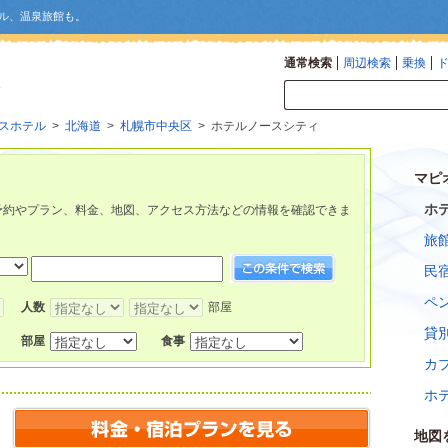
ル、温泉旅館も。
通常検索
周辺検索
乗換
スホテル
>
北海道
>
札幌市中央区
> ホテルノースシティ
マピ
ホ
予約やプラン、料金、地図、アクセス方法などの情報を確認できま
旅
民
ペ
人数
部屋
貸
部屋
食事
カ
ホ
地図