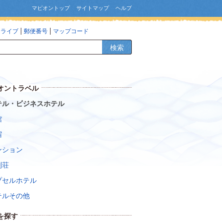
マピオントップ
サイトマップ
ヘルプ
ドライブ
郵便番号
マップコード
検索
オントラベル
テル・ビジネスホテル
館
宿
ンション
別荘
プセルホテル
テルその他
を探す