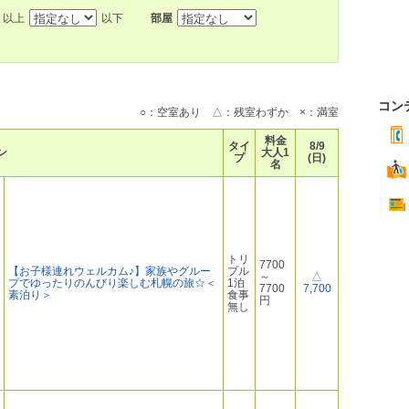
以上
以下
部屋
コン
○：空室あり △：残室わずか ×：満室
料金
タイ
8/9
ン
大人1
プ
(日)
名
トリ
7700
【お子様連れウェルカム♪】家族やグルー
プル
～
△
プでゆったりのんびり楽しむ札幌の旅☆＜
1泊
7700
7,700
素泊り＞
食事
円
無し