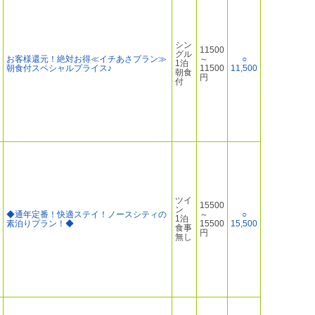
シン
11500
グル
お客様還元！絶対お得≪イチあさプラン≫
～
○
1泊
朝食付スペシャルプライス♪
11500
11,500
朝食
円
付
ツイ
15500
ン
◆通年定番！快適ステイ！ノースシティの
～
○
1泊
素泊りプラン！◆
15500
15,500
食事
円
無し