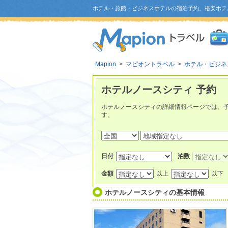
ホテル・旅館・ビジネスホテルの宿泊予約。格安ホテ
Mapion
>
マピオントラベル
>
ホテル・ビジネ
ホテルノースシティ 予約
ホテルノースシティの詳細情報ページでは、
す。
日付
泊数
金額
以上
以下
ホテルノースシティ
の基本情報