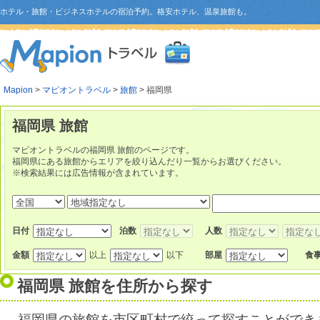
ホテル・旅館・ビジネスホテルの宿泊予約。格安ホテル、温泉旅館も。
Mapion
>
マピオントラベル
>
旅館
> 福岡県
福岡県 旅館
マピオントラベルの福岡県 旅館のページです。
福岡県にある旅館からエリアを絞り込んだり一覧からお選びください。
※検索結果には広告情報が含まれています。
日付
泊数
人数
金額
以上
以下
部屋
食
福岡県 旅館を住所から探す
福岡県の旅館を市区町村で絞って探すことができ