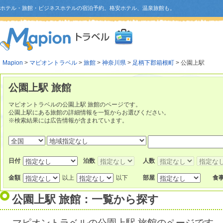
ホテル・旅館・ビジネスホテルの宿泊予約。格安ホテル、温泉旅館も。
Mapion
>
マピオントラベル
>
旅館
>
神奈川県
>
足柄下郡箱根町
> 公園上駅
公園上駅 旅館
マピオントラベルの公園上駅 旅館のページです。
公園上駅にある旅館の詳細情報を一覧からお選びください。
※検索結果には広告情報が含まれています。
日付
泊数
人数
金額
以上
以下
部屋
食
公園上駅 旅館：一覧から探す
マピオントラベルの公園上駅 旅館のページです。