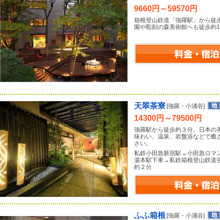
9660円～59570円
箱根登山鉄道「強羅駅」から徒
園や彫刻の森美術館へも徒歩約1
天翠茶寮
[強羅・小涌谷]
14300円～79500円
強羅駅から徒歩約３分。日本の
味わい、温泉、岩盤浴などで癒
さい。
私鉄小田急新宿駅→小田急ロマ
湯本駅下車→私鉄箱根登山鉄道
約２分
ふふ箱根
[強羅・小涌谷]