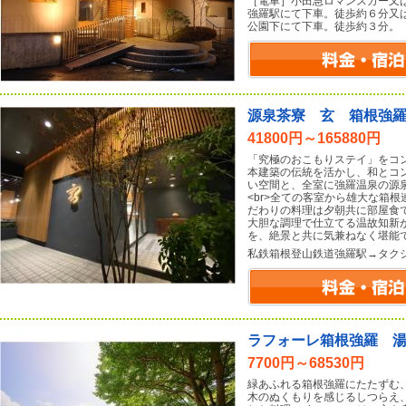
［電車］小田急ロマンスカー又
強羅駅にて下車。徒歩約６分又
公園下にて下車。徒歩約３分。
源泉茶寮 玄 箱根強
41800円～165880円
「究極のおこもりステイ」をコンセ
本建築の伝統を活かし、和とコ
い空間と、全室に強羅温泉の源
<br>全ての客室から雄大な箱
だわりの料理は夕朝共に部屋食で
大胆な調理で仕立てる温故知新
を、絶景と共に気兼ねなく堪能
私鉄箱根登山鉄道強羅駅→タク
ラフォーレ箱根強羅 
7700円～68530円
緑あふれる箱根強羅にたたずむ、
木のぬくもりを感じるしつらえ