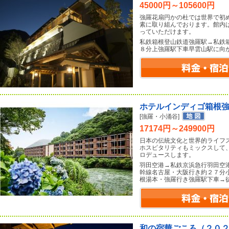
45000円～105600円
強羅花扇円かの杜では世界で初
素に取り組んでおります。館内
っていただけます。
私鉄箱根登山鉄道強羅駅→私鉄
８分上強羅駅下車早雲山駅に向
ホテルインディゴ箱根
[強羅・小涌谷]
17174円～249900円
日本の伝統文化と世界的ライフ
ホスピタリティもミックスして
ロデュースします。
羽田空港→私鉄京浜急行羽田空
幹線名古屋・大阪行き約２７分
根湯本・強羅行き強羅駅下車→
和の宿華ごころ（２０