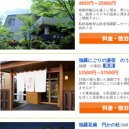
4900円～35900円
箱根外輪山を遠くに望み、周り
る。源泉１００％の温泉と湧き
ご堪能下さい。
私鉄箱根登山鉄道強羅駅→ケー
歩約７分
強羅にごりの湯宿 の
[強羅・小涌谷]
13500円～57500円
10室の落ち着いた旅館です。
満喫！大涌谷のにごりの湯を満
ませんか？
ＪＲ東海道線、小田原駅より箱
を頂くと送迎車がお迎えに向か
強羅花扇 円かの杜
[強