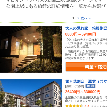
公園上駅にある旅館の詳細情報を一覧からお選び
1
2
次へ >
大人の隠れ家 箱根別
8800円～59400円
【全14室の大人の隠れ家】露天
ービス高評価。貸切ジャグジー
おふたり旅に最適。
「箱根湯本」から箱根登山鉄道
5分） 【ご送迎可能時間】15:00
の定時発車となります
雪月花別邸 翠雲（共
[強羅・小涌谷]
26400円～330000円
全室檜の天然温泉露天風呂付「
邸として２０１７年１２月にオ
4.5
るるぶトラ