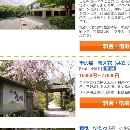
した料理―<br>ここには、心
てゆく時間があります。<br>2
館」を開業しました。<br>「
をコンセプトに温泉露天風呂と
の美しい景色とともに良質ない
です。
私鉄小田急線箱根湯本駅→私鉄
駅下車→箱根登山ケーブルカー
歩約５分
季の湯 雪月花（共立
[強羅・小涌谷]
15950円～77000円
全客室に檜の露天風呂と和のや
意。季趣溢れる大浴場、貸切風
ＪＲ東海道線小田原駅→私鉄箱
箱根 ゆとわ
[強羅・小涌谷