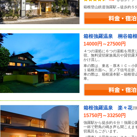
箱根登山鉄道強羅駅→徒歩約５
箱根強羅温泉 桐谷箱
14000円～27500円
４つの湯処に６つの湯船を用意
宿。無料貸切家族風呂や貸切露
かけ流し。
車の際は、東名・厚木ＩＣ～小
１箱根方面へ。宮ノ下信号左折
車の際は、箱根湯本駅～箱根登
車。
箱根強羅温泉 楽々花
[
15750円～33250円
強羅駅から徒歩約６分！強羅公
一杯で野鳥の鳴き声も聞こえま
切風呂もございます。