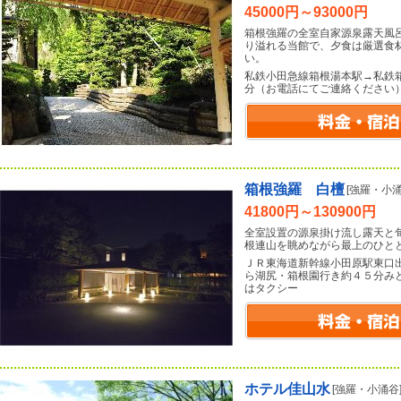
45000円～93000円
箱根強羅の全室自家源泉露天風
り溢れる当館で、夕食は厳選食
い。
私鉄小田急線箱根湯本駅→私鉄
分（お電話にてご連絡ください
箱根強羅 白檀
[強羅・小涌
41800円～130900円
全室設置の源泉掛け流し露天と
根連山を眺めながら最上のひと
ＪＲ東海道新幹線小田原駅東口
ら湖尻・箱根園行き約４５分み
はタクシー
ホテル佳山水
[強羅・小涌谷