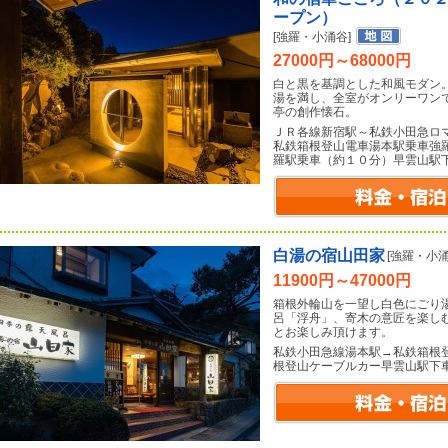
ープン）
[強羅・小涌谷]
27000円～68000円
白と黒を基調とした和風モダン
湯を満し、全室がオンリーワン
亭の創作懐石。
ＪＲ各線新宿駅～私鉄小田急ロ
私鉄箱根登山電車湯本駅乗車強
羅駅乗車（約１０分）早雲山駅
白湯の宿山田家
[強羅・小涌
11900円～47000円
箱根外輪山を一望し白色にごり
呂「浮舟」、寄木の意匠を楽し
とお楽しみ頂けます。
私鉄小田急線湯本駅→私鉄箱根
根登山ケーブルカー早雲山駅下