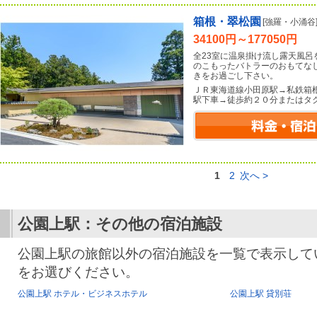
箱根・翠松園
[強羅・小涌谷
34100円～177050円
全23室に温泉掛け流し露天風
のこもったバトラーのおもてな
きをお過ごし下さい。
ＪＲ東海道線小田原駅→私鉄箱
駅下車→徒歩約２０分またはタ
1
2
次へ >
公園上駅：その他の宿泊施設
公園上駅の旅館以外の宿泊施設を一覧で表示して
をお選びください。
公園上駅 ホテル・ビジネスホテル
公園上駅 貸別荘