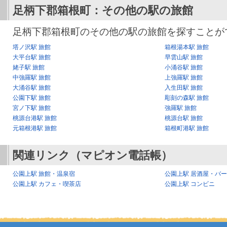
足柄下郡箱根町：その他の駅の旅館
足柄下郡箱根町のその他の駅の旅館を探すことが
塔ノ沢駅 旅館
箱根湯本駅 旅館
大平台駅 旅館
早雲山駅 旅館
姥子駅 旅館
小涌谷駅 旅館
中強羅駅 旅館
上強羅駅 旅館
大涌谷駅 旅館
入生田駅 旅館
公園下駅 旅館
彫刻の森駅 旅館
宮ノ下駅 旅館
強羅駅 旅館
桃源台港駅 旅館
桃源台駅 旅館
元箱根港駅 旅館
箱根町港駅 旅館
関連リンク（マピオン電話帳）
公園上駅 旅館・温泉宿
公園上駅 居酒屋・バ
公園上駅 カフェ・喫茶店
公園上駅 コンビニ