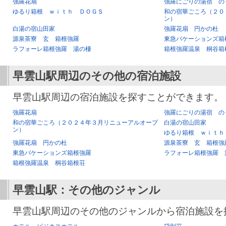
強羅花扇
強羅にごりの湯宿 の
ゆるり箱根 ｗｉｔｈ ＤＯＧＳ
和の宿華ごころ（２０
ン）
白湯の宿山田家
強羅花扇 円かの杜
源泉茶寮 玄 箱根強羅
東急バケーションズ箱
ラフォーレ箱根強羅 湯の棲
箱根強羅温泉 桐谷箱
早雲山駅
周辺のその他の宿泊施設
早雲山駅周辺の宿泊施設を探すことができます。
強羅花扇
強羅にごりの湯宿 の
和の宿華ごころ（２０２４年３月リニューアルオープ
白湯の宿山田家
ン）
ゆるり箱根 ｗｉｔｈ
強羅花扇 円かの杜
源泉茶寮 玄 箱根強
東急バケーションズ箱根強羅
ラフォーレ箱根強羅 
箱根強羅温泉 桐谷箱根荘
早雲山駅
：その他のジャンル
早雲山駅周辺のその他のジャンルから宿泊施設を