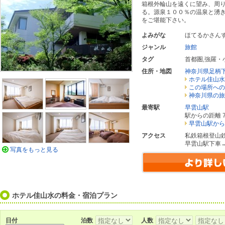
箱根外輪山を遠くに望み、周
る。源泉１００％の温泉と湧
をご堪能下さい。
よみがな
ほてるかさん
ジャンル
旅館
タグ
首都圏
,
強羅・
住所・地図
神奈川県足柄
ホテル佳山水
この場所への
神奈川県の旅
最寄駅
早雲山駅
駅からの距離 7
早雲山駅から
アクセス
私鉄箱根登山
早雲山駅下車
写真をもっと見る
ホテル佳山水の料金・宿泊プラン
日付
泊数
人数