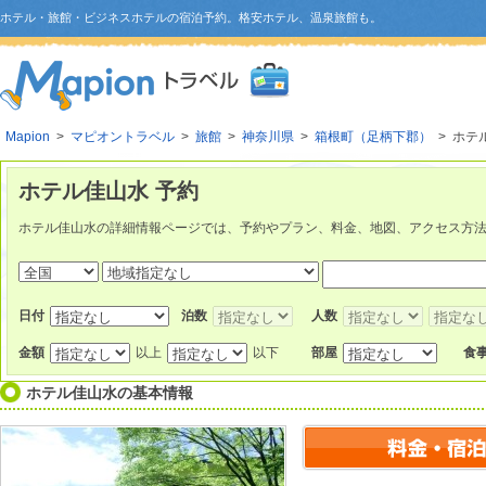
ホテル・旅館・ビジネスホテルの宿泊予約。格安ホテル、温泉旅館も。
Mapion
>
マピオントラベル
>
旅館
>
神奈川県
>
箱根町（足柄下郡）
> ホテ
ホテル佳山水 予約
ホテル佳山水の詳細情報ページでは、予約やプラン、料金、地図、アクセス方
日付
泊数
人数
金額
以上
以下
部屋
食
ホテル佳山水
の基本情報