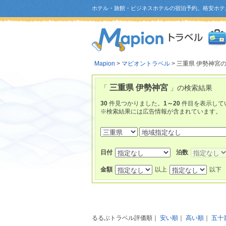
ホテル・旅館・ビジネスホテルの宿泊予約。格安ホテ
Mapion
>
マピオントラベル
> 三重県 伊勢神宮
三重県 伊勢神宮
「
」の検索結果
30
件見つかりました。
1～20
件目を表示して
※検索結果には広告情報が含まれています。
日付
泊数
金額
以上
以下
るるぶトラベル評価順
｜
安い順
｜
高い順
｜
五十