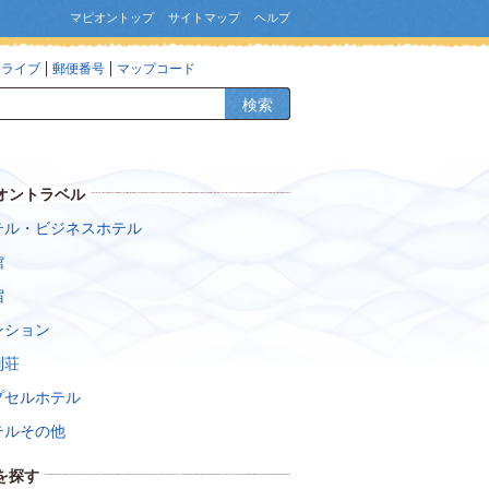
マピオントップ
サイトマップ
ヘルプ
ドライブ
郵便番号
マップコード
検索
オントラベル
テル・ビジネスホテル
館
宿
ンション
別荘
プセルホテル
テルその他
を探す