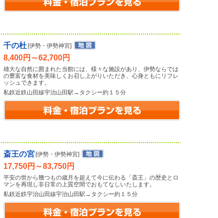
千の杜
[伊勢・伊勢神宮]
8,400円～62,700円
雄大な自然に囲まれた当館には、様々な施設があり、伊勢ならでは
の豊富な食材を美味しくお召し上がりいただき、心身ともにリフレ
ッシュできます。
私鉄近鉄山田線宇治山田駅→タクシー約１５分
斎王の宮
[伊勢・伊勢神宮]
17,750円～83,750円
平安の世から幾つもの歳月を超えて今に伝わる「斎王」の歴史とロ
マンを再現し非日常の上質空間でおもてなしいたします。
私鉄近鉄宇治山田線宇治山田駅→タクシー約１５分