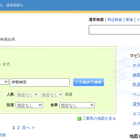
ル、温泉旅館も。
通常検索
周辺検索
乗換
の検索結果
マピ
います。
ホ
旅
民
ペ
人数
部屋
貸
部屋
食事
カ
三重県の地図を見る
ホ
1
2
次へ >
音順
地図