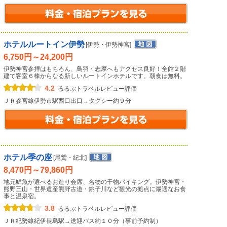
ホテルルートイン伊勢
[伊勢・伊勢神宮]
6,750円～24,200円
伊勢神宮参拝はもちろん、鳥羽・志摩へもアクセス良好！全館２階
建て客室６棟からなる新しいルートインホテルです。朝食は無料。
4.2
るるぶトラベルレビュー評価
ＪＲ参宮線伊勢市駅西口出口→タクシー約９分
ホテル季の座
[尾鷲・紀北]
8,470円～79,860円
地元鮮魚が選べるお造り会席、名物の干物バイキング。伊勢神宮・
熊野三山・世界遺産熊野古道・銚子川など観光の拠点に最適なお食
事と温泉宿。
3.8
るるぶトラベルレビュー評価
ＪＲ紀勢線紀伊長島駅→送迎バス約１０分（事前予約制）