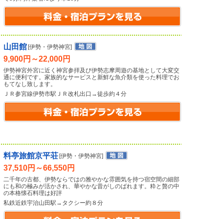
山田館
[伊勢・伊勢神宮]
9,900円～22,000円
伊勢神宮外宮に近く神宮参拝及び伊勢志摩周遊の基地として大変交
通に便利です。家族的なサービスと新鮮な魚介類を使った料理でお
もてなし致します。
ＪＲ参宮線伊勢市駅ＪＲ改札出口→徒歩約４分
料亭旅館京平荘
[伊勢・伊勢神宮]
37,510円～66,550円
二千年の古都、伊勢ならではの雅やかな雰囲気を持つ宿空間の細部
にも和の極みが活かされ、華やかな昔がしのばれます。粋と贅の中
の本格懐石料理は好評
私鉄近鉄宇治山田駅→タクシー約８分