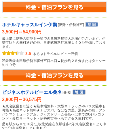
ホテルキャッスルイン伊勢
[伊勢・伊勢神宮]
3,500円～54,900円
最上階に伊勢の街並を一望できる無料展望大浴場がございます。伊
勢市駅との無料送迎の他、自走式無料駐車場１４０台完備しており
ます。
3.5
るるぶトラベルレビュー評価
私鉄近鉄山田線伊勢市駅外宮口出口→徒歩約２５分またはタクシー
約１０分
ビジネスホテルビーエル桑名
[桑名]
2,800円～36,575円
★東名阪桑名IC近く★駐車場無料・大型車トラックやバスの駐車も
可能★高速ネット無料★ナガスパ、なばなの里、湯あみの島、アン
パンマンミュージアム、ジャズドリーム長島へは車で20分♪レゴラ
ンド・鈴鹿サーキット・伊勢神宮等へもアクセス便利です。
桑名駅から車で10分/三岐北勢線在良駅徒歩2分/東名阪桑名ICより車
で5分/湾岸桑名ICより車10分