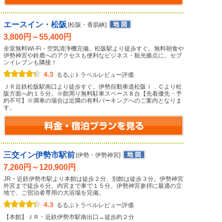
エースイン・松阪
[松阪・香肌峡]
3,800円～55,400円
全室無料Wi-Fi・空気清浄機完備。松阪駅より徒歩すぐ。無料朝食や
伊勢神宮や鈴鹿へのアクセスも便利なビジネス・観光拠点に。セブ
ンイレブンも隣接！
4.3
るるぶトラベルレビュー評価
ＪＲ近鉄松阪駅南口より徒歩すぐ。伊勢自動車道松阪Ｉ．Ｃより松
阪方面へ約１５分。※館周り無料駐車スペース８台【先着優先・予
約不可】※満車の場合は近隣の有料パーキングへのご案内となりま
す。
三交イン伊勢市駅前
[伊勢・伊勢神宮]
7,260円～120,900円
JR・近鉄伊勢市駅より本館は徒歩２分、別館は徒歩３分。伊勢神宮
外宮まで徒歩６分。内宮まで車で１５分。伊勢神宮参拝に最適の立
地で、ご宿泊者専用の大浴場を完備。
4.3
るるぶトラベルレビュー評価
【本館】ＪＲ・近鉄伊勢市駅南出口→徒歩約２分