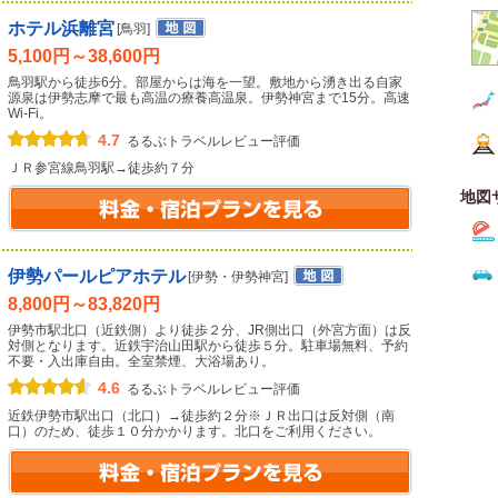
ホテル浜離宮
[鳥羽]
5,100円～38,600円
鳥羽駅から徒歩6分。部屋からは海を一望。敷地から湧き出る自家
源泉は伊勢志摩で最も高温の療養高温泉。伊勢神宮まで15分。高速
Wi-Fi。
4.7
るるぶトラベルレビュー評価
ＪＲ参宮線鳥羽駅→徒歩約７分
地図
伊勢パールピアホテル
[伊勢・伊勢神宮]
8,800円～83,820円
伊勢市駅北口（近鉄側）より徒歩２分、JR側出口（外宮方面）は反
対側となります。近鉄宇治山田駅から徒歩５分。駐車場無料、予約
不要・入出庫自由。全室禁煙、大浴場あり。
4.6
るるぶトラベルレビュー評価
近鉄伊勢市駅出口（北口）→徒歩約２分※ＪＲ出口は反対側（南
口）のため、徒歩１０分かかります。北口をご利用ください。