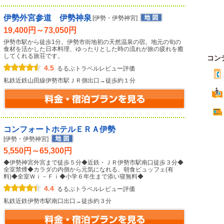
伊勢外宮参道 伊勢神泉
[伊勢・伊勢神宮]
19,400円～73,050円
伊勢市駅から徒歩1分。伊勢市街地初の天然温泉の宿。地元の旬の
食材を活かした日本料理、ゆったりとした時の流れが旅の疲れを癒
してくれる旅荘です。
コン
4.5
るるぶトラベルレビュー評価
私鉄近鉄山田線伊勢市駅ＪＲ側出口→徒歩約１分
コンフォートホテルＥＲＡ伊勢
[伊勢・伊勢神宮]
5,550円～65,300円
◆伊勢神宮外宮まで徒歩５分◆近鉄・ＪＲ伊勢市駅南口徒歩３分◆
全室禁煙◆カラダの内側から元気になれる、朝食ビュッフェ(有
料)◆全室Ｗｉ－Ｆｉ◆小学６年生まで添い寝無料◆
4.4
るるぶトラベルレビュー評価
私鉄近鉄伊勢市駅南口出口→徒歩約３分