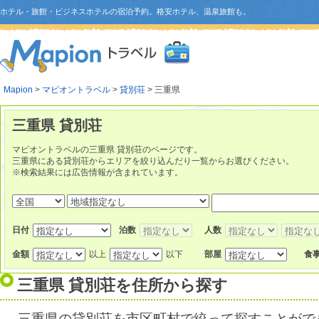
ホテル・旅館・ビジネスホテルの宿泊予約。格安ホテル、温泉旅館も。
Mapion
>
マピオントラベル
>
貸別荘
> 三重県
三重県 貸別荘
マピオントラベルの三重県 貸別荘のページです。
三重県にある貸別荘からエリアを絞り込んだり一覧からお選びください。
※検索結果には広告情報が含まれています。
日付
泊数
人数
金額
以上
以下
部屋
食
三重県 貸別荘を住所から探す
三重県の貸別荘を市区町村で絞って探すことがで