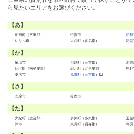
ら見たいエリアをお選びください。
【あ】
朝日町（三重郡）
伊賀市
伊勢
いなべ市
大台町（多気郡）
尾鷲
【か】
亀山市
川越町（三重郡）
木曽
紀宝町（南牟婁郡）
紀北町（北牟婁郡）
熊野
桑名市
菰野町（三重郡）
[1]
【さ】
志摩市
鈴鹿市
【た】
大紀町（度会郡）
多気町（多気郡）
玉城
津市
東員町（員弁郡）
鳥羽