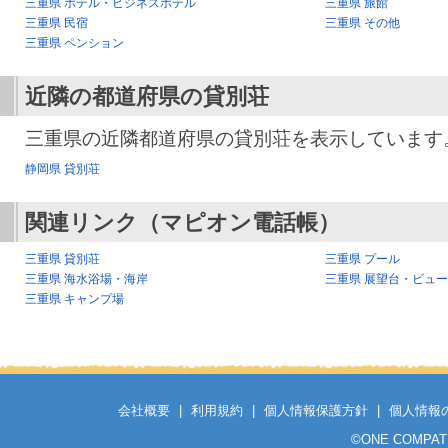
三重県 ホテル・ビジネスホテル
三重県 旅館
三重県 民宿
三重県 その他
三重県 ペンション
近隣の都道府県の貸別荘
三重県の近隣都道府県の貸別荘を表示しています
静岡県 貸別荘
関連リンク（マピオン電話帳）
三重県 貸別荘
三重県 プール
三重県 海水浴場・海岸
三重県 展望台・ビュ
三重県 キャンプ場
会社概要
|
利用規約
|
個人情報保護方針
|
個人情報
©
ONE COMPATH C