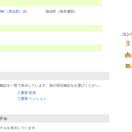
勢町（度会郡）
[1]
御浜町（南牟婁郡）
コン
施設を一覧で表示しています。他の宿泊施設をお選びください。
三重県 民宿
三重県 ペンション
テル
テルを表示しています。