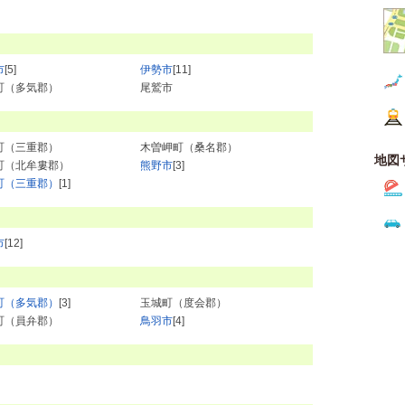
市
[5]
伊勢市
[11]
町（多気郡）
尾鷲市
町（三重郡）
木曽岬町（桑名郡）
地図
町（北牟婁郡）
熊野市
[3]
町（三重郡）
[1]
市
[12]
町（多気郡）
[3]
玉城町（度会郡）
町（員弁郡）
鳥羽市
[4]