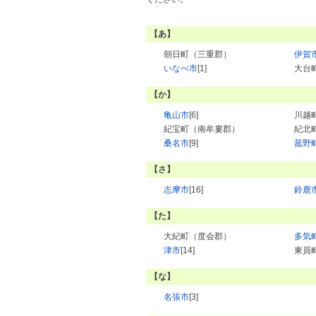
【あ】
朝日町（三重郡）
伊賀
いなべ市
[1]
大台
【か】
亀山市
[6]
川越
紀宝町（南牟婁郡）
紀北
桑名市
[9]
菰野
【さ】
志摩市
[16]
鈴鹿
【た】
大紀町（度会郡）
多気
津市
[14]
東員
【な】
名張市
[3]