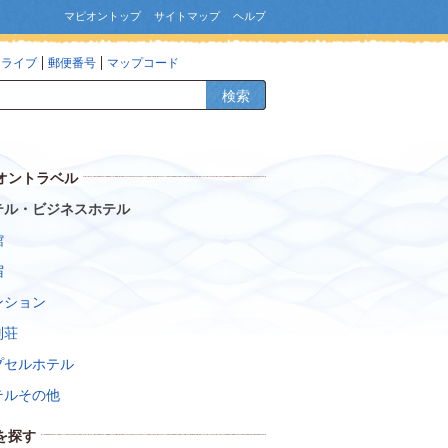
マピオントップ
サイトマップ
ヘルプ
ドライブ
郵便番号
マップコード
検索
オントラベル
テル・ビジネスホテル
館
宿
ンション
別荘
プセルホテル
テルその他
を探す