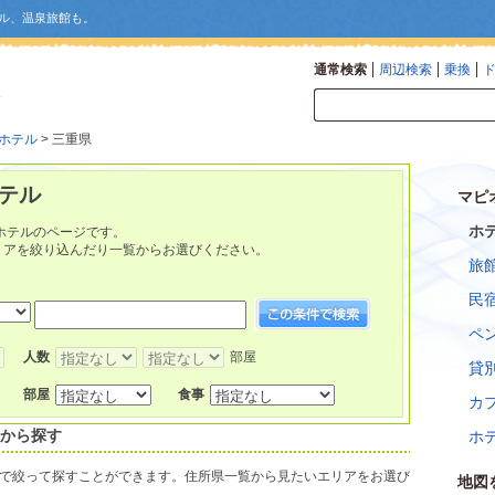
ル、温泉旅館も。
通常検索
周辺検索
乗換
ホテル
> 三重県
テル
マピ
ホ
ホテルのページです。
リアを絞り込んだり一覧からお選びください。
旅
民
ペ
人数
部屋
貸
部屋
食事
カ
所から探す
ホ
で絞って探すことができます。住所県一覧から見たいエリアをお選び
地図