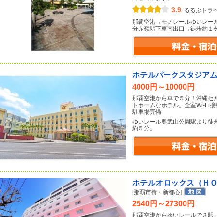
3.9
るるぶトラ
那覇空港→モノレールゆいレー
分赤嶺駅下車南出口→徒歩約１
ホテルパークスタジア
4000円～10000円
那覇空港から車で５分！沖縄セ
トホームなホテル。全室Wi-Fi
駐車場完備
ゆいレール奥武山公園駅より徒
約５分。
ホテルオロックス（Ｈ
[那覇市街・新都心]
2540円～27300円
那覇空港からゆいレールで３駅。