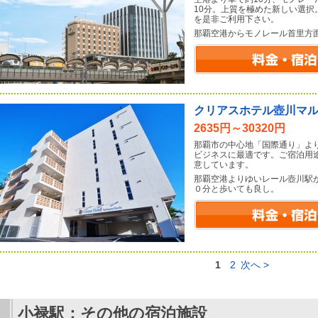
10分。上質を極めた新しい選
を是非ご利用下さい。
那覇空港からモノレール首里方
クリアスホテル壺川マ
2635円～30320円
那覇市の中心地「国際通り」よ
ビジネスに最適です。ご宿泊用
意しています。
那覇空港よりゆいレール壺川駅
０分と歩いても良し。
1
2
次へ >
小禄駅：その他の宿泊施設