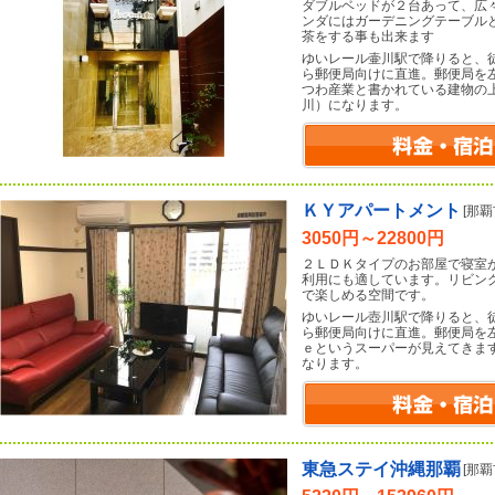
ダブルベッドが２台あって、広
ンダにはガーデニングテーブル
茶をする事も出来ます
ゆいレール壷川駅で降りると、
ら郵便局向けに直進。郵便局を
つわ産業と書かれている建物の
川）になります。
ＫＹアパートメント
[那
3050円～22800円
２ＬＤＫタイプのお部屋で寝室
利用にも適しています。リビン
で楽しめる空間です。
ゆいレール壺川駅で降りると、
ら郵便局向けに直進。郵便局を
ｅというスーパーが見えてきま
なります。
東急ステイ沖縄那覇
[那