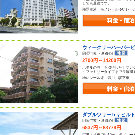
しても最適です。
那覇空港→モノレールゆいレー
ウィークリーハーバー
[那覇市街・新都心]
2700円～14200円
ホテルの許可を取得した！マン
～ファミリータイプまで長短期
ゆいレール線「壺川」駅下車。
ダブルツリーｂｙヒル
[那覇市街・新都心]
6837円～83779円
空港より車で約10分、モノレ