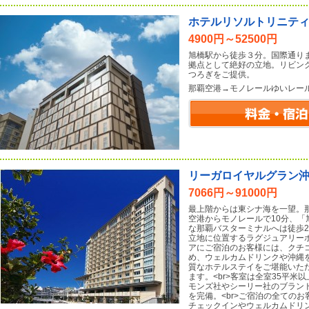
ホテルリソルトリニテ
4900円～52500円
旭橋駅から徒歩３分。国際通り
拠点として絶好の立地。リビン
つろぎをご提供。
那覇空港→モノレールゆいレー
リーガロイヤルグラン
7066円～91000円
最上階からは東シナ海を一望。那
空港からモノレールで10分、
な那覇バスターミナルへは徒歩2
立地に位置するラグジュアリーホ
アにご宿泊のお客様には、クチ
め、ウェルカムドリンクや沖縄
質なホテルステイをご堪能いた
ます。<br>客室は全室35平
モンズ社やシーリー社のブラン
を完備。<br>ご宿泊の全ての
チェックインやウェルカムドリ