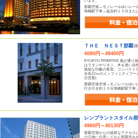
います。
那覇空港→モノレールゆいレー
旭橋駅下車→徒歩約１５分また
ＴＨＥ ＮＥＳＴ那覇
[
4080円～49400円
RYUKYU PRIMITIVE 風が
はラタンやリネン、木を使い自
無垢な印象の客室。コンパクト
全長22ｍのインフィニティプー
日営業)
那覇空港空港→モノレールゆい
行き行き約１０分旭橋駅駅下車
レンブラントスタイル
4960円～40130円
那覇空港からの抜群なアクセス
の立地に位置しており那覇市を