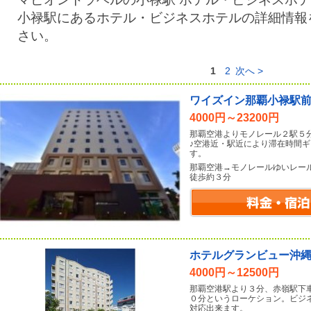
小禄駅にあるホテル・ビジネスホテルの詳細情報
さい。
1
2
次へ >
ワイズイン那覇小禄駅
4000円～23200円
那覇空港よりモノレール２駅５
♪空港近・駅近により滞在時間
す。
那覇空港→モノレールゆいレー
徒歩約３分
ホテルグランビュー沖
4000円～12500円
那覇空港駅より３分、赤嶺駅下
０分というローケション。ビジ
対応出来ます。