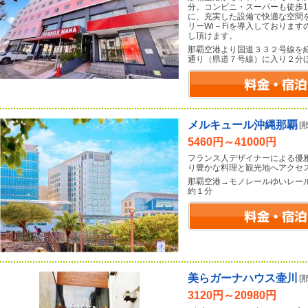
分。コンビニ・スーパーも徒歩
に、充実した設備で快適な空間
リーWi－Fiを導入しておりま
し頂けます。
那覇空港より国道３３２号線を
通り（県道７号線）に入り２分
メルキュール沖縄那覇
[
5460円～41000円
フランス人デザイナーによる優
り豊かな料理と観光地へアクセ
那覇空港→モノレールゆいレー
約１分
美らガーナハウス壷川
[
3120円～20980円