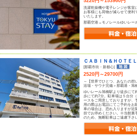
5220円～153960円
洗濯乾燥機や電子レンジが客室
お客様にも荷物が減らせて便利
いたします。
那覇空港→モノレールゆいレー
ＣＡＢＩＮ＆ＨＯＴＥ
[那覇市街・新都心]
2520円～29700円
～【世界でひとつ、あなたの想
浴場・サウナ完備＞那覇港・旭
ゆいレール旭橋駅より徒歩にて
歩にて約7分。駐車場は５台分（
ースをご用意しておりますが、
用の際はお電話にてご予約をお
車の場合は、恐れ入りますが近
担でお停めください。※当館裏
のため、無断駐車はご遠慮下さ