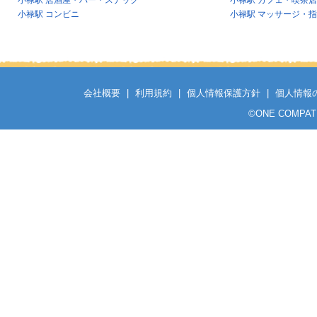
小禄駅 居酒屋・バー・スナック
小禄駅 カフェ・喫茶店
小禄駅 コンビニ
小禄駅 マッサージ・
会社概要
|
利用規約
|
個人情報保護方針
|
個人情報
©
ONE COMPATH C