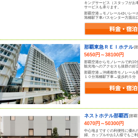
キングサービス（スタッフがお
サービスも承ります。
那覇空港→モノレールゆいレー
旭橋駅下車バスセンター方面出
那覇東急ＲＥＩホテル
[
5650円～38100円
那覇空港からモノレールで約1
観光地へのアクセスも抜群の好
那覇空港→沖縄都市モノレール
１０分旭橋駅下車→徒歩約５分
ネストホテル那覇西
[那
4070円～50300円
中心地まですぐの利便性に優れ
婦、カップルやお1人様でもご