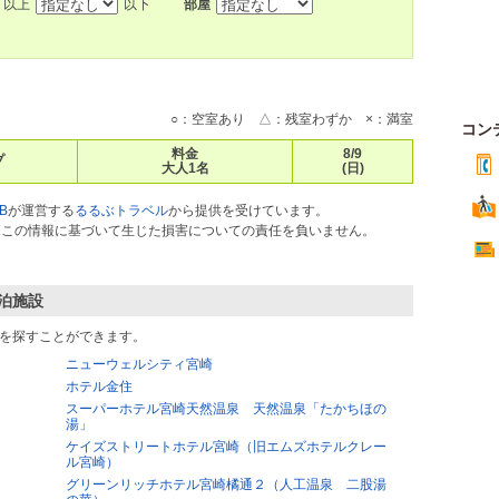
以上
以下
部屋
○：空室あり △：残室わずか ×：満室
コン
料金
8/9
プ
大人1名
(日)
B
が運営する
るるぶトラベル
から提供を受けています。
ス）はこの情報に基づいて生じた損害についての責任を負いません。
泊施設
を探すことができます。
ニューウェルシティ宮崎
ホテル金住
スーパーホテル宮崎天然温泉 天然温泉「たかちほの
湯」
ケイズストリートホテル宮崎（旧エムズホテルクレー
ル宮崎）
グリーンリッチホテル宮崎橘通２（人工温泉 二股湯