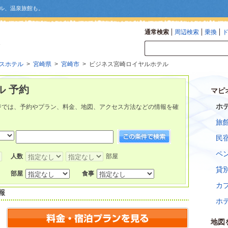
ル、温泉旅館も。
通常検索
周辺検索
乗換
スホテル
>
宮崎県
>
宮崎市
> ビジネス宮崎ロイヤルホテル
 予約
マピ
ホ
ジでは、予約やプラン、料金、地図、アクセス方法などの情報を確
旅
民
ペ
人数
部屋
貸
部屋
食事
カ
報
ホ
地図