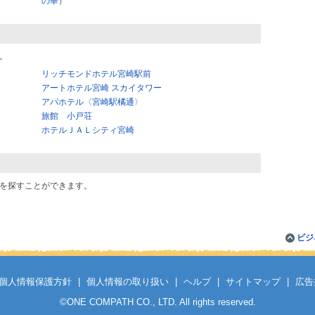
の華）
。
リッチモンドホテル宮崎駅前
アートホテル宮崎 スカイタワー
アパホテル〈宮崎駅橘通〉
旅館 小戸荘
ホテルＪＡＬシティ宮崎
を探すことができます。
ビジ
個人情報保護方針
|
個人情報の取り扱い
|
ヘルプ
|
サイトマップ
|
広告
©
ONE COMPATH CO., LTD. All rights reserved.