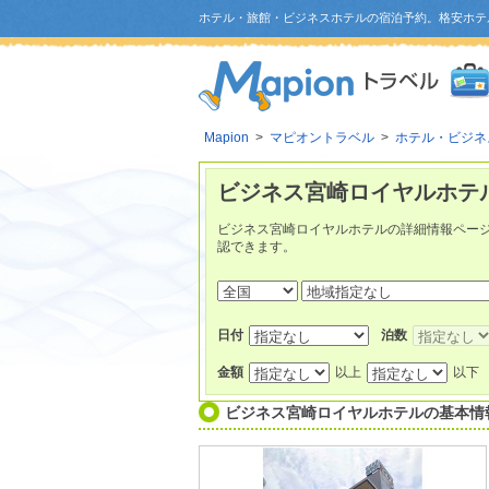
ホテル・旅館・ビジネスホテルの宿泊予約。格安ホテ
Mapion
>
マピオントラベル
>
ホテル・ビジネ
ビジネス宮崎ロイヤルホテル
ビジネス宮崎ロイヤルホテルの詳細情報ペー
認できます。
日付
泊数
金額
以上
以下
ビジネス宮崎ロイヤルホテル
の基本情