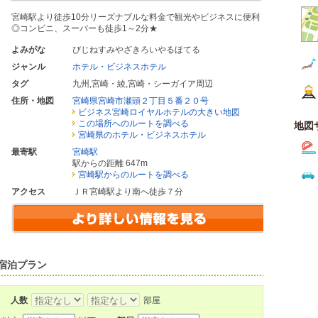
宮崎駅より徒歩10分リーズナブルな料金で観光やビジネスに便利
◎コンビニ、スーパーも徒歩1～2分★
よみがな
びじねすみやざきろいやるほてる
ジャンル
ホテル・ビジネスホテル
タグ
九州
,
宮崎・綾
,
宮崎・シーガイア周辺
住所・地図
宮崎県宮崎市瀬頭２丁目５番２０号
ビジネス宮崎ロイヤルホテルの大きい地図
この場所へのルートを調べる
地図
宮崎県のホテル・ビジネスホテル
最寄駅
宮崎駅
駅からの距離 647m
宮崎駅からのルートを調べる
アクセス
ＪＲ宮崎駅より南へ徒歩７分
宿泊プラン
人数
部屋