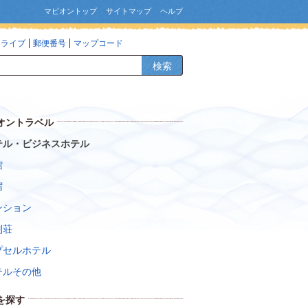
マピオントップ
サイトマップ
ヘルプ
ドライブ
郵便番号
マップコード
検索
オントラベル
テル・ビジネスホテル
館
宿
ンション
別荘
プセルホテル
テルその他
を探す