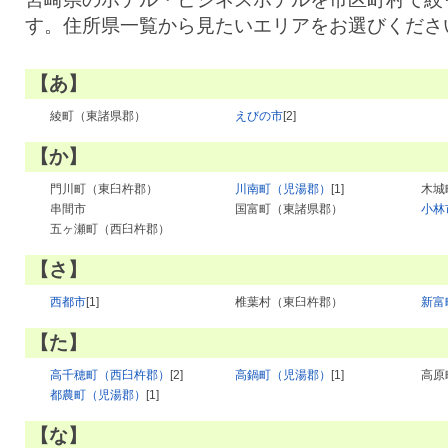
す。住所県一覧から見たいエリアをお選びくださ
【あ】
綾町（東諸県郡）
えびの市
[2]
【か】
門川町（東臼杵郡）
川南町（児湯郡）
[1]
木城
串間市
国富町（東諸県郡）
小林
五ヶ瀬町（西臼杵郡）
【さ】
西都市
[1]
椎葉村（東臼杵郡）
新富
【た】
高千穂町（西臼杵郡）
[2]
高鍋町（児湯郡）
[1]
高原
都農町（児湯郡）
[1]
【な】