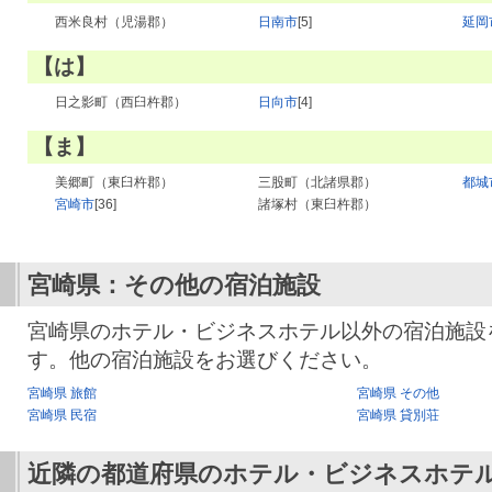
西米良村（児湯郡）
日南市
[5]
延岡
【は】
日之影町（西臼杵郡）
日向市
[4]
【ま】
美郷町（東臼杵郡）
三股町（北諸県郡）
都城
宮崎市
[36]
諸塚村（東臼杵郡）
宮崎県：その他の宿泊施設
宮崎県のホテル・ビジネスホテル以外の宿泊施設
す。他の宿泊施設をお選びください。
宮崎県 旅館
宮崎県 その他
宮崎県 民宿
宮崎県 貸別荘
近隣の都道府県のホテル・ビジネスホテ