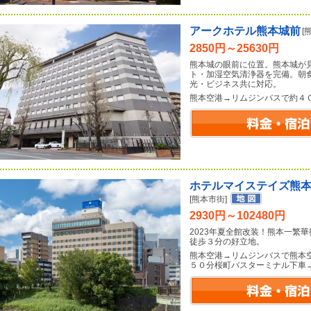
アークホテル熊本城前
[
2850円～25630円
熊本城の眼前に位置。熊本城が
ト・加湿空気清浄器を完備。朝
光・ビジネス共に対応。
熊本空港→リムジンバスで約４
ホテルマイステイズ熊
[熊本市街]
2930円～102480円
2023年夏全館改装！熊本一繁
徒歩３分の好立地。
熊本空港→リムジンバスで熊本
５０分桜町バスターミナル下車