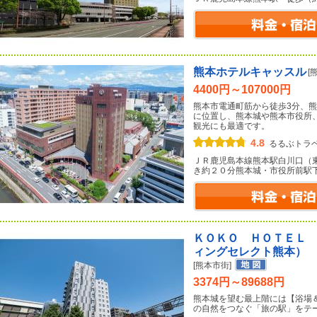
熊本ホテルキャッスル
[
4400円～107000円
熊本市電通町筋から徒歩3分、熊
に位置し、熊本城や熊本市役所
観光にも最適です。
4.8
るるぶトラ
ＪＲ鹿児島本線熊本駅白川口（
き約２０分熊本城・市役所前駅
ＫＯＫＯ ＨＯＴＥＬ
ィングセレクト熊本）
[熊本市街]
3374円～89688円
熊本城を望む最上階には【浴場
の自然をつなぐ「旅の駅」をテ