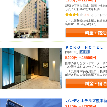
5200円～12700円
親切で丁寧な応対、清潔で機能
したこだわりの朝食を提供。
3.6
るるぶトラ
ＪＲ九州新幹線熊本駅→私鉄熊
島町駅下車→徒歩約４分
ＫＯＫＯ ＨＯＴＥＬ
[熊本市街]
5400円～45550円
熊本の新たなランドマーク・サ
しい熊本城をコンセプトにニュ
ＪＲ九州熊本駅白川出口→私鉄
町行き約１１分辛島駅下車→徒
カンデオホテルズ熊本
7120円～57630円