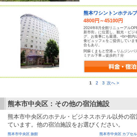
熊本ワシントンホテル
4800円～45100円
2024年8月全館リニューアルOP
新市街」に位置し、観光・ビジネ
グ、お食事にも最適。<br>館
食ビュッフェをご提供しています
合もあり。
阿蘇くまもと空港→リムジンバ
ミナル下車→徒歩約７分
1
2
3
次へ >
熊本市中央区：その他の宿泊施設
熊本市中央区のホテル・ビジネスホテル以外の宿
ています。他の宿泊施設をお選びください。
熊本市中央区 旅館
熊本市中央区 カプセ