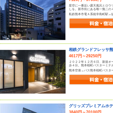
星空に一番近い露天風呂とロウ
しを。新市街にある唯一無二の
私鉄熊本市電Ａ系統辛島町駅→
相鉄グランドフレッサ
4617円～29250円
２０２２年１２月６日、新規オ
歩４分。熊本桜町バスターミナ
熊本空港→バス熊本桜町バスタ
グリッズプレミアムホ
3840円～70100円