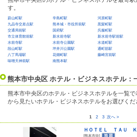
す。
蔚山町駅
辛島町駅
河原町駅
九品寺交差点駅
熊本城・市役所前駅
黒髪町駅
交通局前駅
国府駅
呉服町駅
市立体育館前駅
新水前寺駅
新水前寺駅前駅
水前寺駅
水前寺公園駅
水道町駅
段山町駅
坪井川公園駅
通町筋駅
八丁馬場駅
花畑町駅
藤崎宮前駅
味噌天神前駅
南熊本駅
熊本市中央区 ホテル・ビジネスホテル：
熊本市中央区のホテル・ビジネスホテルを一覧で
から見たいホテル・ビジネスホテルをお選びくだ
1
2
3
次へ >
ＨＯＴＥＬ ＴＡＵ 
[熊本市街]