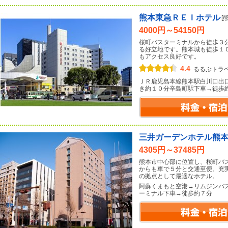
熊本東急ＲＥＩホテル
[
4000円～54150円
桜町バスターミナルから徒歩３
る好立地です。熊本城も徒歩１
もアクセス良好です。
4.4
るるぶトラ
ＪＲ鹿児島本線熊本駅白川口出
き約１０分辛島町駅下車→徒歩
三井ガーデンホテル熊
4305円～37485円
熊本市中心部に位置し、桜町バ
からも車で５分と交通至便。充
の拠点として最適なホテル。
阿蘇くまもと空港→リムジンバ
ーミナル下車→徒歩約７分