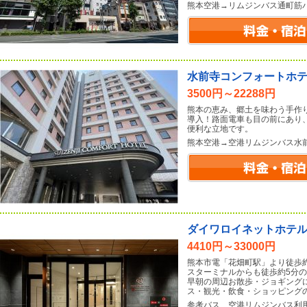
熊本空港→リムジンバス通町筋
水前寺コンフォートホ
3500円～22288円
熊本の恵み、郷土を味わう手作り
導入！路面電車も目の前にあり
便利な立地です。
熊本空港→空港リムジンバス水
ダイワロイネットホテ
4410円～33000円
熊本市電「花畑町駅」より徒歩
スターミナルからも徒歩約5分の
早朝の周辺お散歩・ジョギング
ス・観光・飲食・ショッピング
参考バス、空港リムジンバス利