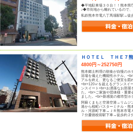
◆平地駐車場３０台！！熊本県
♪◆市街地から離れているので、
私鉄熊本市電八丁馬場駅駅→徒
ＨＯＴＥＬ ＴＨＥ７
4800円～252750円
熊本郷土料理の朝食が自慢のホテ
浴場を備えた機能性ホテル。<b
アルを終え、更なるご便宜を図
<br>120㎡を超えるグランス
ンスイート<br>お洒落なお部
た。<br>ご家族や団体様・重
ました。<br>新感覚の都市型
阿蘇くまもと空港空港→リムジ
港から桜町バスターミナル・熊
ル・河原町下車→ＪＲ熊本市電
７分慶徳校前駅下車→徒歩約２