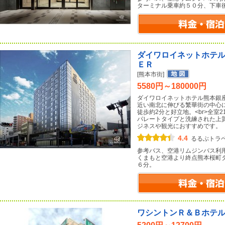
ターミナル乗車約５０分、下車
ダイワロイネットホテ
ＥＲ
[熊本市街]
5580円～180000円
ダイワロイネットホテル熊本銀座
近い南北に伸びる繁華街の中心
徒歩約2分と好立地。<br>全室
パレートタイプと洗練された上
ジネスや観光におすすめです。
4.4
るるぶトラ
参考バス、空港リムジンバス利
くまもと空港より終点熊本桜町
６分。
ワシントンＲ＆Ｂホテ