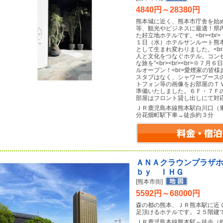
4840円～28380円
熊本城に近く、熊本市庁舎を始
等、観光やビジネスに最適！県
た好立地ホテルです。<br><br
１日（水）ホテルサンルート熊本は『H
として生まれ変わりました。<b
人と文化をつなぐホテル。コンセプトはT
な旅を”<br><br><br>※
ルオープン！<br>愛煙家の皆
スタブはなく、シャワーブースのみ
トフォン等の画像をお部屋のＴ
準備いたしました。６Ｆ・７Ｆ
部屋はフロント貸し出しにて対
ＪＲ鹿児島本線熊本駅白川口（
分花畑町駅下車→徒歩約３分
ＡＮＡクラウンプラザ
ｂｙ ＩＨＧ
[熊本市街]
5592円～68000円
森の都の熊本、ＪＲ熊本駅に近
足頂けるホテルです。２５階建
ＪＲ鹿児島本線熊本駅～徒歩（