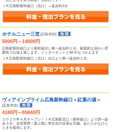
『おにぎらず弁当朝食』も好評です！
ＪＲ広島駅新幹線口（北口）→徒歩約2分
ホテルニュー三笠
[広島市街]
5000円～14000円
広島駅新幹線口より新幹線沿い東へ徒歩約１分。家庭的な温かい雰
囲気でお迎え致します。インターネットとWi-Fiもつかえます
ＪＲ広島駅新幹線口（北口）出口より東へ徒歩約１分。
ヴィアインプライム広島新幹線口＜紅葉の湯＞
[広島市街]
4180円～65640円
２０２０年４月オープン！ＪＲ広島駅北口（新幹線口）より西へ徒
歩３分。全室禁煙！最上階に男女別大浴場を完備。あたたかなひと
ときを提供します。