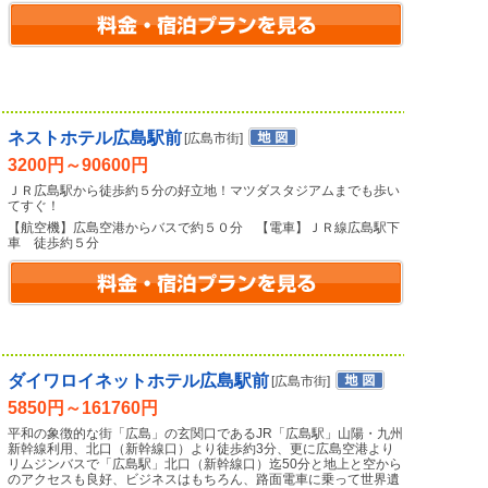
ネストホテル広島駅前
[広島市街]
3200円～90600円
ＪＲ広島駅から徒歩約５分の好立地！マツダスタジアムまでも歩い
てすぐ！
【航空機】広島空港からバスで約５０分 【電車】ＪＲ線広島駅下
車 徒歩約５分
ダイワロイネットホテル広島駅前
[広島市街]
5850円～161760円
平和の象徴的な街「広島」の玄関口であるJR「広島駅」山陽・九州
新幹線利用、北口（新幹線口）より徒歩約3分、更に広島空港より
リムジンバスで「広島駅」北口（新幹線口）迄50分と地上と空から
のアクセスも良好、ビジネスはもちろん、路面電車に乗って世界遺