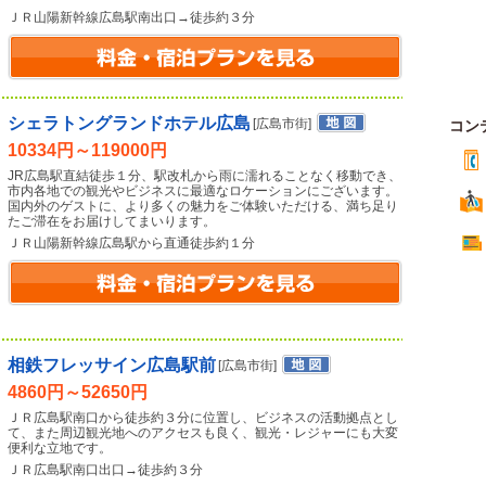
ＪＲ山陽新幹線広島駅南出口→徒歩約３分
シェラトングランドホテル広島
[広島市街]
コン
10334円～119000円
JR広島駅直結徒歩１分、駅改札から雨に濡れることなく移動でき、
市内各地での観光やビジネスに最適なロケーションにございます。
国内外のゲストに、より多くの魅力をご体験いただける、満ち足り
たご滞在をお届けしてまいります。
ＪＲ山陽新幹線広島駅から直通徒歩約１分
相鉄フレッサイン広島駅前
[広島市街]
4860円～52650円
ＪＲ広島駅南口から徒歩約３分に位置し、ビジネスの活動拠点とし
て、また周辺観光地へのアクセスも良く、観光・レジャーにも大変
便利な立地です。
ＪＲ広島駅南口出口→徒歩約３分