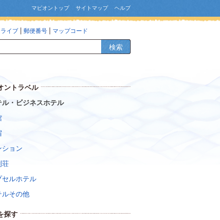
マピオントップ
サイトマップ
ヘルプ
ドライブ
郵便番号
マップコード
検索
オントラベル
テル・ビジネスホテル
館
宿
ンション
別荘
プセルホテル
テルその他
を探す