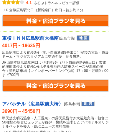
4.1
るるぶトラベルレビュー評価
ＪＲ全線広島駅北口（新幹線口）出口→徒歩約３分
東横ＩＮＮ広島駅前大橋南
[広島市街]
4017円～19635円
広島駅南口より徒歩3分（地下自由通路9番出口）安芸の宮島・原爆
ドーム・マツダスタジアムに交通至便！朝食無料。
JR山陽本線広島駅南口より徒歩3分（地下自由通路9番出口）市電
的場町電停より徒歩1分ホテル敷地内の駐車スペースが満車の場
合：契約駐車場【レインボーパーキング的場】17：00～翌朝9：00
まで700円
アパホテル〈広島駅前大橋〉
[広島市街]
3690円～45450円
準天然光明石温泉（人工温泉）の露天風呂付き大浴殿完備・朝食は
50種類の朝食ビュッフェが好評・快眠を追求したアパホテルオリジ
ナルベッドを導入・BBCニュース無料放映