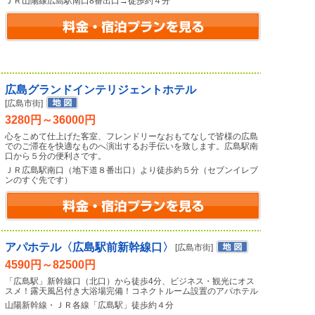
ＪＲ山陽線広島駅南口8番出口→徒歩約４分
広島グランドインテリジェントホテル
[広島市街]
3280円～36000円
心をこめて仕上げた客室、フレンドリーなおもてなしで皆様の広島
でのご滞在を快適なものへ演出するお手伝いを致します。広島駅南
口から５分の便利さです。
ＪＲ広島駅南口（地下道８番出口）より徒歩約５分（セブンイレブ
ンのすぐ先です）
アパホテル〈広島駅前新幹線口〉
[広島市街]
4590円～82500円
「広島駅」新幹線口（北口）から徒歩4分、ビジネス・観光にオス
スメ！露天風呂付き大浴場完備！コネクトルーム設置のアパホテル
山陽新幹線・ＪＲ各線「広島駅」徒歩約４分