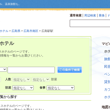
ル、温泉旅館も。
通常検索
周辺検索
乗換
ホテル
>
広島県
>
広島市南区
> 広島駅駅
ホテル
マピ
ホ
スホテルのページです。
細情報を一覧からお選びください。
旅
民
ペ
人数
部屋
貸
部屋
食事
カ
一覧から探す
ホ
ネスホテルのページです。
地図
細情報を一覧からお選びください。