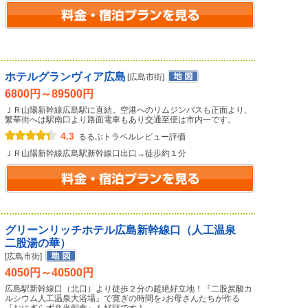
ホテルグランヴィア広島
[広島市街]
6800円～89500円
ＪＲ山陽新幹線広島駅に直結。空港へのリムジンバスも正面より、
繁華街へは駅南口より路面電車もあり交通至便は市内一です。
4.3
るるぶトラベルレビュー評価
ＪＲ山陽新幹線広島駅新幹線口出口→徒歩約１分
グリーンリッチホテル広島新幹線口（人工温泉
二股湯の華）
[広島市街]
4050円～40500円
広島駅新幹線口（北口）より徒歩２分の超絶好立地！『二股炭酸カ
ルシウム人工温泉大浴場』で寛ぎの時間を♪お母さんたちが作る