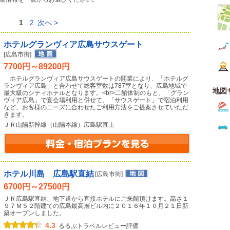
1
2
次へ >
ホテルグランヴィア広島サウスゲート
[広島市街]
7700円～89200円
ホテルグランヴィア広島サウスゲートの開業により、「ホテルグ
ランヴィア広島」と合わせて総客室数は787室となり、広島地域で
地図
最大級のシティホテルとなります。<br>二館体制のもと、「グラン
ヴィア広島」で宴会場利用と併せて、「サウスゲート」で宿泊利用
など、お客様のニーズに合わせたご利用方法をご提案させていただ
きます。
ＪＲ山陽新幹線（山陽本線）広島駅直上
ホテル川島 広島駅直結
[広島市街]
6700円～27500円
ＪＲ広島駅直結、地下道から直接ホテルにご来館頂けます。高さ１
９７Ｍ５２階建ての広島最高層ビル内に２０１６年１０月２１日新
築オープンしました。
4.3
るるぶトラベルレビュー評価