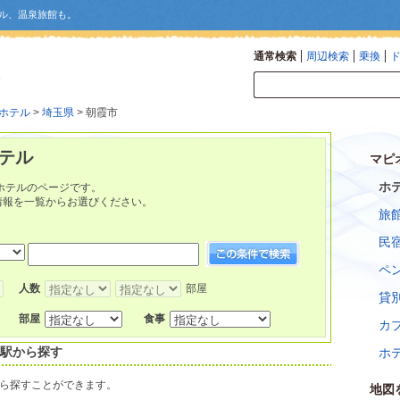
ル、温泉旅館も。
通常検索
周辺検索
乗換
ホテル
>
埼玉県
> 朝霞市
テル
マピ
ホ
ホテルのページです。
情報を一覧からお選びください。
旅
民
ペ
人数
部屋
貸
部屋
食事
カ
寄駅から探す
ホ
ら探すことができます。
地図