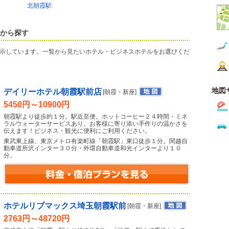
北朝霞駅
覧から探す
示しています。一覧から見たいホテル・ビジネスホテルをお選びくだ
地図
デイリーホテル朝霞駅前店
[朝霞・新座]
5450円～10900円
朝霞駅より徒歩約１分。駅近至便。ホットコーヒー２４時間・ミネ
ラルウォーターサービスあり。お客様に寄り添い手作りの温かさを
伝えます！ビジネス・観光に便利にご利用ください。
東武東上線、東京メトロ有楽町線「朝霞駅」東口徒歩１分。関越自
動車道所沢インター３０分・外環自動車道和光インターより１０
分。
ホテルリブマックス埼玉朝霞駅前
[朝霞・新座]
2763円～48720円