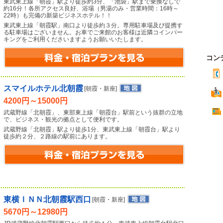
東武東上線「朝霞」駅より徒歩約3分、「池袋」駅まで乗換なしで
約16分！各所アクセス良好、浴場（男湯のみ・営業時間：16時～
22時）も完備の新築ビジネスホテル！！
東武東上線「朝霞駅」南口より徒歩約３分。専用駐車場及び提携す
る駐車場はございません。お車でご来館のお客様は近隣コインパー
キングをご利用くださいますようお願いいたします。
コン
スマイルホテル北朝霞
[朝霞・新座]
4200円～15000円
武蔵野線「北朝霞」、東部東上線「朝霞台」駅前という抜群の立地
で、ビジネス・観光の拠点として便利です。
武蔵野線「北朝霞」駅より徒歩1分、東武東上線「朝霞台」駅より
徒歩約２分、２路線の駅前にあります。
東横ＩＮＮ北朝霞駅西口
[朝霞・新座]
5670円～12980円