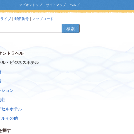
マピオントップ
サイトマップ
ヘルプ
ドライブ
郵便番号
マップコード
検索
オントラベル
テル・ビジネスホテル
館
宿
ンション
別荘
プセルホテル
テルその他
を探す