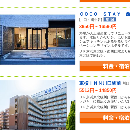
ＣＯＣＯ ＳＴＡＹ 
[川口・鳩ケ谷]
3950円～16590円
浴場が人工温泉化してリニュー
ます。水回りがない分、広いお
シェアキッチンもある明るいラ
ベーションデザインホテルです
ＪＲ京浜東北線・西川口駅より
東北線で約18分。
東横ＩＮＮ川口駅前
[川
5513円～14850円
ＪＲ京浜東北線川口駅西口から
レジャーに幅広くお使いいただ
ＪＲ京浜東北線川口駅西口から