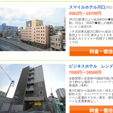
スマイルホテル川口
[川
3563円～19700円
JR川口駅東口より徒歩約3分◆
制）15台1，000円◆癒しの
コンビニ徒歩1分
ＪＲ京浜東北線川口駅から徒歩
新宿より２０分 東京より２３分
京成スカイライナー利用で１時
１５分
ビジネスホテル レン
7000円～16500円
全館禁煙☆全室Wi-Fi接続可能
分で静かな場所で、スーパーア
車場有（有料）
東川口駅から徒歩約３分！埼玉
駅約３分。スーパーアリーナー
ドーム直通約３５分／東京・新
ートも直通乗換なし！