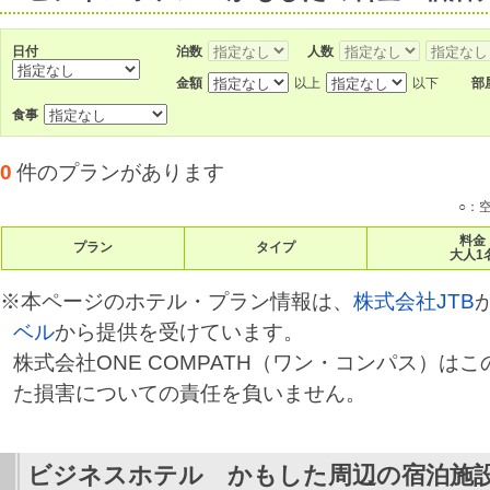
日付
泊数
人数
金額
以上
以下
部
食事
0
件のプランがあります
○：
料金
プラン
タイプ
大人1
※本ページのホテル・プラン情報は、
株式会社JTB
ベル
から提供を受けています。
株式会社ONE COMPATH（ワン・コンパス）は
た損害についての責任を負いません。
ビジネスホテル かもした
周辺の宿泊施