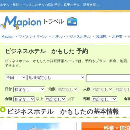
ホテル・旅館・ビジネスホテルの宿泊予約。格安ホテル、温泉旅館も。
Mapion
>
マピオントラベル
>
ホテル・ビジネスホテル
>
茨城県
>
水戸市
> 
ビジネスホテル かもした 予約
ビジネスホテル かもしたの詳細情報ページでは、予約やプラン、料金、地図
できます。
日付
泊数
人数
金額
以上
以下
部屋
食
ビジネスホテル かもした
の基本情報