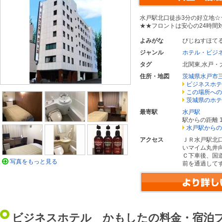
水戸駅北口徒歩3分の好立地☆
★★フロントは安心の24時間
よみがな
びじねすほて
ジャンル
ホテル・ビジ
タグ
北関東
,
水戸・
住所・地図
茨城県水戸市
ビジネスホテ
この場所への
茨城県のホテ
最寄駅
水戸駅
駅からの距離 1
水戸駅からの
アクセス
ＪＲ水戸駅北
いマイム丸井
Ｃ下車後、国
写真をもっと見る
前を通過して
ビジネスホテル かもしたの料金・宿泊