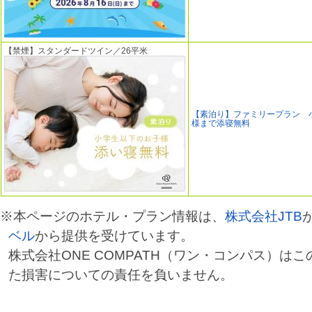
【禁煙】スタンダードツイン／26平米
【素泊り】ファミリープラン 
様まで添寝無料
※本ページのホテル・プラン情報は、
株式会社JTB
ベル
から提供を受けています。
株式会社ONE COMPATH（ワン・コンパス）は
た損害についての責任を負いません。