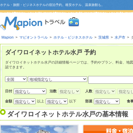
ホテル・旅館・ビジネスホテルの宿泊予約。格安ホテル、温泉旅館も。
Mapion
>
マピオントラベル
>
ホテル・ビジネスホテル
>
茨城県
>
水戸市
> 
ダイワロイネットホテル水戸 予約
ダイワロイネットホテル水戸の詳細情報ページでは、予約やプラン、料金、地
認できます。
日付
泊数
人数
金額
以上
以下
部屋
食
ダイワロイネットホテル水戸
の基本情報