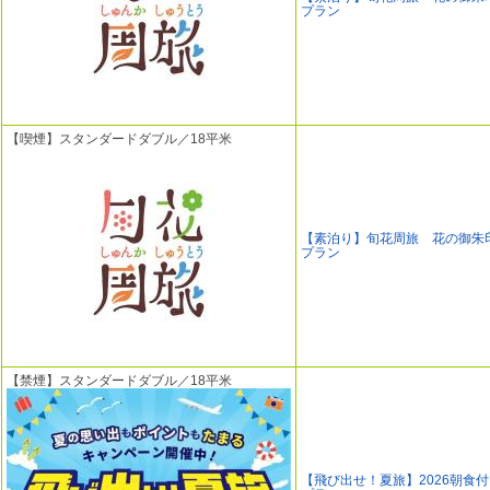
プラン
【喫煙】スタンダードダブル／18平米
【素泊り】旬花周旅 花の御朱
プラン
【禁煙】スタンダードダブル／18平米
【飛び出せ！夏旅】2026朝食