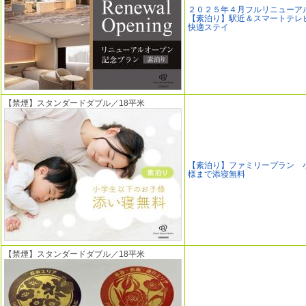
２０２５年４月フルリニューア
【素泊り】駅近＆スマートテレ
快適ステイ
【禁煙】スタンダードダブル／18平米
【素泊り】ファミリープラン 
様まで添寝無料
【禁煙】スタンダードダブル／18平米