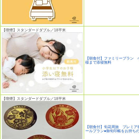
【喫煙】スタンダードダブル／18平米
【朝食付】ファミリープラン 
様まで添寝無料
【喫煙】スタンダードダブル／18平米
【朝食付】旬花周旅 プレミア
ールプラン●御旬印帳をお持ち