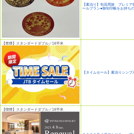
【素泊り】旬花周旅 プレミア
ールプラン●御旬印帳をお持ち
【禁煙】スタンダードダブル／18平米
【タイムセール】素泊りシンプ
【喫煙】スタンダードダブル／18平米