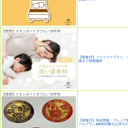
【禁煙】スタンダードダブル／18平米
【朝食付】ファミリープラン 
様まで添寝無料
【禁煙】スタンダードダブル／18平米
【朝食付】旬花周旅 プレミア
ールプラン●御旬印帳をお持ち