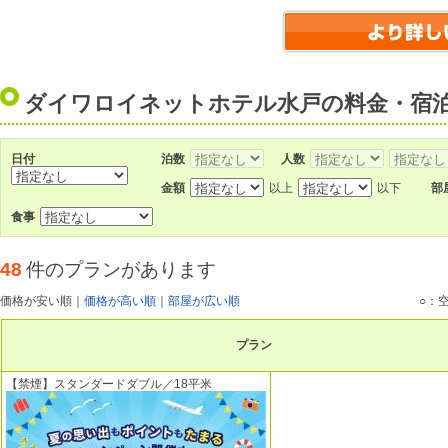
ダイワロイネットホテル水戸の料金・宿
日付
泊数
人数
金額
以上
以下
部
食事
48
件のプランがあります
価格が安い順
｜
価格が高い順
｜
部屋が広い順
○：
プラン
【禁煙】スタンダードダブル／18平米