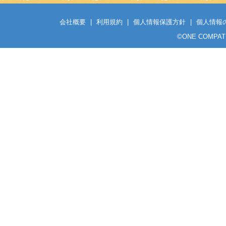
会社概要
|
利用規約
|
個人情報保護方針
|
個人情報
©
ONE COMPATH C