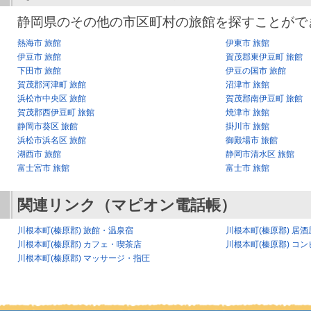
静岡県のその他の市区町村の旅館を探すことがで
熱海市 旅館
伊東市 旅館
伊豆市 旅館
賀茂郡東伊豆町 旅館
下田市 旅館
伊豆の国市 旅館
賀茂郡河津町 旅館
沼津市 旅館
浜松市中央区 旅館
賀茂郡南伊豆町 旅館
賀茂郡西伊豆町 旅館
焼津市 旅館
静岡市葵区 旅館
掛川市 旅館
浜松市浜名区 旅館
御殿場市 旅館
湖西市 旅館
静岡市清水区 旅館
富士宮市 旅館
富士市 旅館
関連リンク（マピオン電話帳）
川根本町(榛原郡) 旅館・温泉宿
川根本町(榛原郡) 居
川根本町(榛原郡) カフェ・喫茶店
川根本町(榛原郡) コン
川根本町(榛原郡) マッサージ・指圧