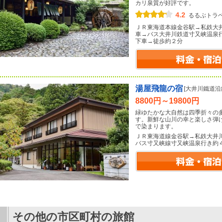
カリ泉質が好評です。
4.2
るるぶトラ
ＪＲ東海道本線金谷駅→私鉄大
車→バス大井川鉄道寸又峡温泉
下車→徒歩約２分
湯屋飛龍の宿
[大井川鐵道沿
8800円～19800円
緑ゆたかな大自然は四季折々の
す。新鮮な山川の幸と楽しさ弾
で染まります。
ＪＲ東海道線金谷駅→私鉄大井
バス寸又峡線寸又峡温泉行き約
その他の市区町村の旅館