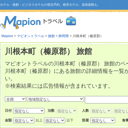
ホテル・旅館・ビジネスホテルの宿泊予約。格安ホテル、温泉旅館も。
Mapion
>
マピオントラベル
>
旅館
>
静岡県
> 川根本町（榛原郡）
川根本町（榛原郡） 旅館
マピオントラベルの川根本町（榛原郡） 旅館のペ
川根本町（榛原郡）にある旅館の詳細情報を一覧
い。
※検索結果には広告情報が含まれています。
日付
泊数
人数
金額
以上
以下
部屋
食