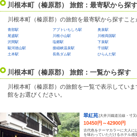
川根本町（榛原郡） 旅館：最寄駅から探
川根本町（榛原郡）の旅館を最寄駅から探すこと
青部駅
アプトいちしろ駅
奥泉駅
尾盛駅
川根小山駅
川根両国駅
沢間駅
塩郷駅
下泉駅
駿河徳山駅
接岨峡温泉駅
千頭駅
土本駅
長島ダム駅
ひらんだ駅
川根本町（榛原郡） 旅館：一覧から探す
川根本町（榛原郡）の旅館を一覧で表示していま
館をお選びください。
翠紅苑
[大井川鐵道沿線・寸又
10450円～42900円
古代色をテーマカラーに大人に
を味わっていただけるホテル感