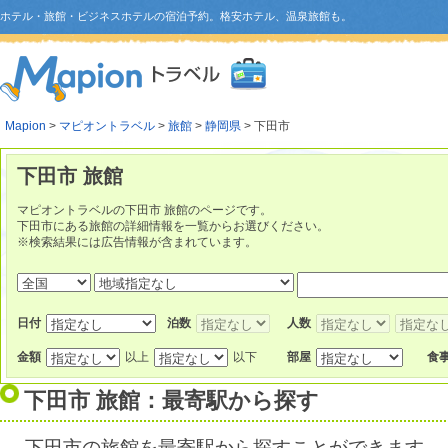
ホテル・旅館・ビジネスホテルの宿泊予約。格安ホテル、温泉旅館も。
Mapion
>
マピオントラベル
>
旅館
>
静岡県
> 下田市
下田市 旅館
マピオントラベルの下田市 旅館のページです。
下田市にある旅館の詳細情報を一覧からお選びください。
※検索結果には広告情報が含まれています。
日付
泊数
人数
金額
以上
以下
部屋
食
下田市 旅館：最寄駅から探す
下田市の旅館を最寄駅から探すことができます。