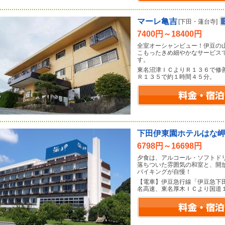
マーレ亀吉
[下田・蓮台寺]
7400円～18400円
全室オーシャンビュー！伊豆の
こもったきめ細やかなサービス
す。
東名沼津ＩＣよりＲ１３６で修
Ｒ１３５で約１時間４５分。
下田伊東園ホテルはな
6798円～16698円
夕食は、アルコール・ソフトド
落ちついた雰囲気の和室と、開
バイキングが自慢！
【電車】伊豆急行線「伊豆急下
名高速、東名厚木ＩＣより国道