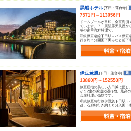
黒船ホテル
[下田・蓮台寺]
7571円～113056円
ドームプールが目印。全室海側
ています。７Ｆ展望露天風呂か
載の豪華海鮮料理で。
私鉄伊豆急線下田駅→バス伊豆
行き約３分開国下田みなと前下
伊豆薫風
[下田・蓮台寺]
13860円～152550円
伊豆屈指の美しい入田浜に面し
か１2室の浜辺の隠れ宿。最高
会席料理が売物です。
私鉄伊豆急行線伊豆急下田駅→
茂、石廊崎行き約１０分入田下