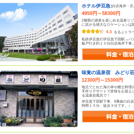
ホテル伊豆急
[白浜海岸・爪
4950円～58300円
2種類の源泉を楽しめる温泉リ
に拡がる雄大なロケーションは
4.3
るるぶトラ
私鉄伊豆急行伊豆急下田駅→バ
板戸行き約１０分白浜海岸下車
味覚の温泉宿 みどり
12300円～15300円
地元でとれた海の幸や郷土料理
手作りデザートで皆様をお迎え
る温泉岩風呂で！
伊豆急下田駅下車、9番線の白
時間１５分、徒歩３分です。）