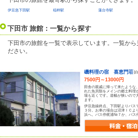
伊豆急下田駅
稲梓駅
蓮台寺駅
下田市 旅館：一覧から探す
下田市の旅館を一覧で表示しています。一覧から
ださい。
磯料理の宿 喜恵門荘
[
7500円～13000円
田舎の親戚に帰って来たような
れた魚貝類をメインの郷土料理
場も近くです。道幅が狭いので
ます。
伊豆急線終点、下田駅よりバス
３分。お車の場合は沼津ＩＣよ
浜へ。バス停梶浦№７か、バス