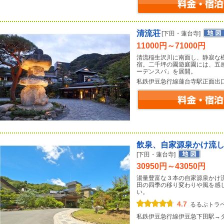
清流荘
[下田・蓮台寺]
11000円～71000円
清流稲生沢川に南面し、静寂な
宿。二千坪の園遊庭園には、五
ーデンスパ」を展開。
私鉄伊豆急行線蓮台寺駅正面出
飲泉、自家源泉かけ流
[下田・蓮台寺]
30950円～43050円
湯量豊富な３本の自家源泉かけ
田の四季の移り変わりや風を感
い。
4.7
るるぶトラ
私鉄伊豆急行線伊豆急下田駅→