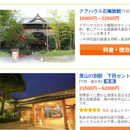
クアハウス石橋旅館
[下
10000円～22000円
クアハウスの１０種類のポイン
的。更にアートな庭園露天風呂
フレッシュ出来ます。
ＪＲ伊豆急行線蓮台寺駅→徒歩
里山の別邸 下田セン
[下田・蓮台寺]
21500円～62000円
四季折々に豊かな表情を見せる
質な自家源泉、海の幸を中心に
です。
4.6
るるぶトラ
私鉄伊豆急行線伊豆急下田駅→
セントラルホテル下車→徒歩約