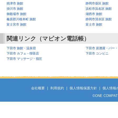
焼津市 旅館
静岡市葵区 旅館
掛川市 旅館
浜松市浜名区 旅館
御殿場市 旅館
湖西市 旅館
榛原郡川根本町 旅館
静岡市清水区 旅館
富士宮市 旅館
富士市 旅館
関連リンク（マピオン電話帳）
下田市 旅館・温泉宿
下田市 居酒屋・バー
下田市 カフェ・喫茶店
下田市 コンビニ
下田市 マッサージ・指圧
会社概要
|
利用規約
|
個人情報保護方針
|
個人情報
©
ONE COMPATH C