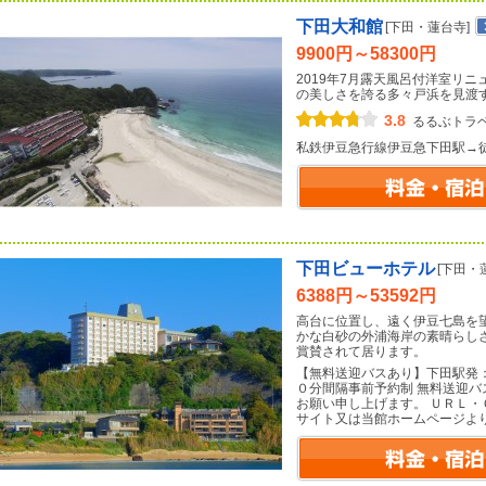
下田大和館
[下田・蓮台寺]
9900円～58300円
2019年7月露天風呂付洋室リ
の美しさを誇る多々戸浜を見渡
3.8
るるぶトラ
私鉄伊豆急行線伊豆急下田駅→
下田ビューホテル
[下田・
6388円～53592円
高台に位置し、遠く伊豆七島を
かな白砂の外浦海岸の素晴らし
賞賛されて居ります。
【無料送迎バスあり】下田駅発
０分間隔事前予約制 無料送迎
お願い申し上げます。 ＵＲＬ
サイト又は当館ホームページよ