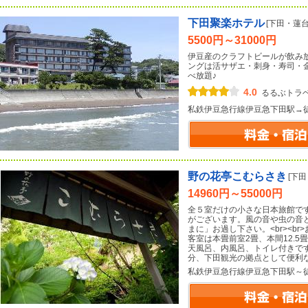
下田聚楽ホテル
[下田・蓮台
5500円～31000円
伊豆産のクラフトビールが飲み
ングは活サザエ・刺身・寿司・
べ放題♪
4.0
るるぶトラ
私鉄伊豆急行線伊豆急下田駅→
野の花亭こむらさき
[下
14960円～55000円
全５室だけの小さな日本旅館で
がございます。風の音や虫の音
まに」お過し下さい。<br><br
客室は本畳前室2畳、本間12.
天風呂、内風呂、トイレ付きです
分、下田観光の拠点として便利
私鉄伊豆急行線伊豆急下田駅～