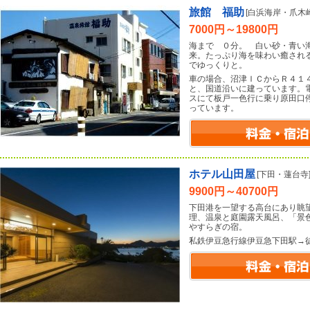
旅館 福助
[白浜海岸・爪木崎
7000円～19800円
海まで ０分。 白い砂・青い
来。たっぷり海を味わい癒され
でゆっくりと。
車の場合、沼津ＩＣからＲ４１
と、国道沿いに建っています。
スにて板戸一色行に乗り原田口
っています。
ホテル山田屋
[下田・蓮台寺
9900円～40700円
下田港を一望する高台にあり眺
理、温泉と庭園露天風呂、「景
やすらぎの宿。
私鉄伊豆急行線伊豆急下田駅→