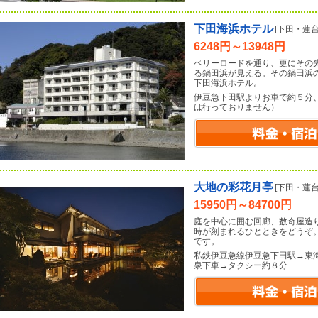
下田海浜ホテル
[下田・蓮台
6248円～13948円
ペリーロードを通り、更にその
る鍋田浜が見える。その鍋田浜
下田海浜ホテル。
伊豆急下田駅よりお車で約５分
は行っておりません）
大地の彩花月亭
[下田・蓮台
15950円～84700円
庭を中心に囲む回廊、数奇屋造
時が刻まれるひとときをどうぞ
です。
私鉄伊豆急線伊豆急下田駅→東
泉下車→タクシー約８分