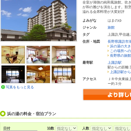
全室が湖側の純和風旅館。吹
が和の雅びを演出します。割
溢れる会席料理が大変好評
よみがな
はまのゆ
ジャンル
旅館
タグ
上諏訪
,
甲信越
,
住所・地図
長野県諏訪市
浜の湯の大き
この場所への
長野県の旅館
最寄駅
上諏訪駅
駅からの距離 3
上諏訪駅から
アクセス
ＪＲ中央東線
ー約３分
写真をもっと見る
浜の湯の料金・宿泊プラン
日付
泊数
人数