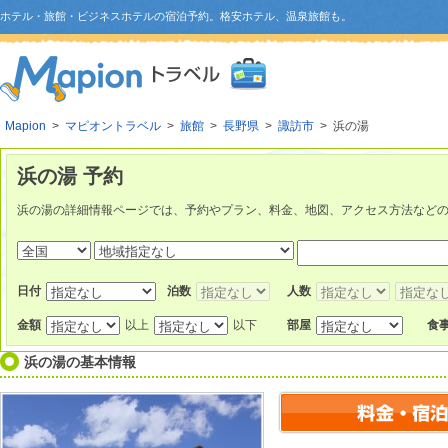
ホテル・旅館・ビジネスホテルの宿泊予約。格安ホテル、温泉旅館も。
Mapion
>
マピオントラベル
>
旅館
>
長野県
>
諏訪市
> 浜の湯
浜の湯 予約
浜の湯の詳細情報ページでは、予約やプラン、料金、地図、アクセス方法など
日付
泊数
人数
金額
以上
以下
部屋
食
浜の湯
の基本情報