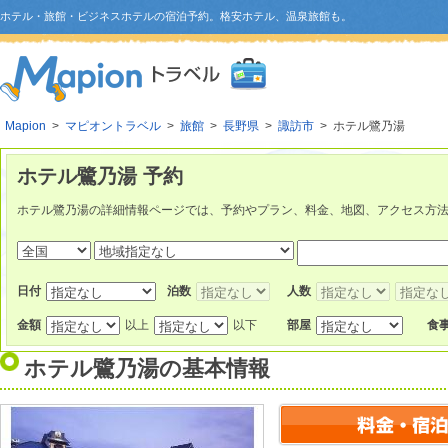
ホテル・旅館・ビジネスホテルの宿泊予約。格安ホテル、温泉旅館も。
Mapion
>
マピオントラベル
>
旅館
>
長野県
>
諏訪市
> ホテル鷺乃湯
ホテル鷺乃湯 予約
ホテル鷺乃湯の詳細情報ページでは、予約やプラン、料金、地図、アクセス方
日付
泊数
人数
金額
以上
以下
部屋
食
ホテル鷺乃湯
の基本情報