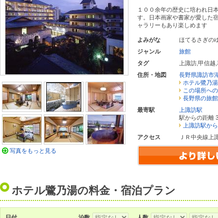
１００余年の歴史に培われ日
す。日本画家や書家が愛した
ャラリーもあり楽しめます
よみがな
ほてるさぎの
ジャンル
旅館
タグ
上諏訪
,
甲信越
,
住所・地図
長野県諏訪市
ホテル鷺乃湯
この場所への
長野県の旅館
最寄駅
上諏訪駅
駅からの距離 3
上諏訪駅から
アクセス
ＪＲ中央線上
写真をもっと見る
ホテル鷺乃湯の料金・宿泊プラン
日付
泊数
人数