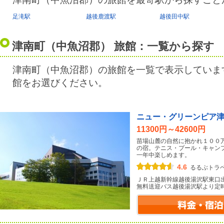
足滝駅
越後鹿渡駅
越後田中駅
津南町（中魚沼郡） 旅館：一覧から探す
津南町（中魚沼郡）の旅館を一覧で表示していま
館をお選びください。
ニュー・グリーンピア
11300円～42600円
苗場山麓の自然に抱かれ１００
の宿。テニス・プール・キャン
一年中楽しめます。
4.6
るるぶトラ
ＪＲ上越新幹線越後湯沢駅東口
無料送迎バス越後湯沢駅より定