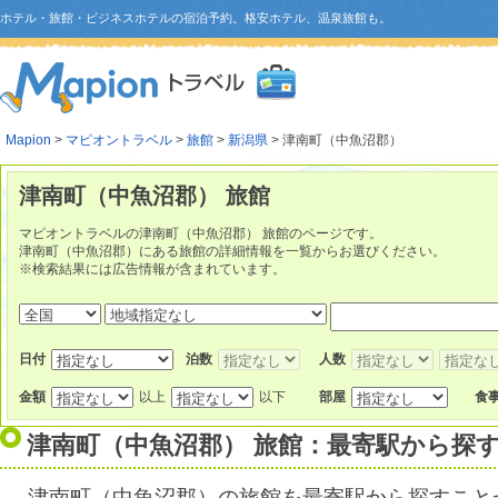
ホテル・旅館・ビジネスホテルの宿泊予約。格安ホテル、温泉旅館も。
Mapion
>
マピオントラベル
>
旅館
>
新潟県
> 津南町（中魚沼郡）
津南町（中魚沼郡） 旅館
マピオントラベルの津南町（中魚沼郡） 旅館のページです。
津南町（中魚沼郡）にある旅館の詳細情報を一覧からお選びください。
※検索結果には広告情報が含まれています。
日付
泊数
人数
金額
以上
以下
部屋
食
津南町（中魚沼郡） 旅館：最寄駅から探
津南町（中魚沼郡）の旅館を最寄駅から探すこと