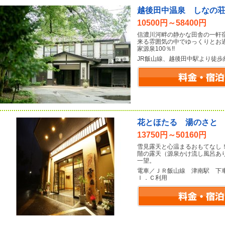
越後田中温泉 しなの
10500円～58400円
信濃川河畔の静かな田舎の一軒
来る雰囲気の中でゆっくりとお
家源泉100％!!
JR飯山線、越後田中駅より徒歩
花とほたる 湯のさと
13750円～50160円
雪見露天と心温まるおもてなし
階の露天（源泉かけ流し風呂あ
一望。
電車／ＪＲ飯山線 津南駅 下
Ｉ．Ｃ利用