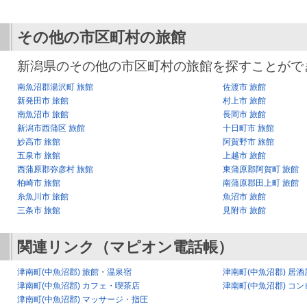
その他の市区町村の旅館
新潟県のその他の市区町村の旅館を探すことがで
南魚沼郡湯沢町 旅館
佐渡市 旅館
新発田市 旅館
村上市 旅館
南魚沼市 旅館
長岡市 旅館
新潟市西蒲区 旅館
十日町市 旅館
妙高市 旅館
阿賀野市 旅館
五泉市 旅館
上越市 旅館
西蒲原郡弥彦村 旅館
東蒲原郡阿賀町 旅館
柏崎市 旅館
南蒲原郡田上町 旅館
糸魚川市 旅館
魚沼市 旅館
三条市 旅館
見附市 旅館
関連リンク（マピオン電話帳）
津南町(中魚沼郡) 旅館・温泉宿
津南町(中魚沼郡) 居
津南町(中魚沼郡) カフェ・喫茶店
津南町(中魚沼郡) コン
津南町(中魚沼郡) マッサージ・指圧