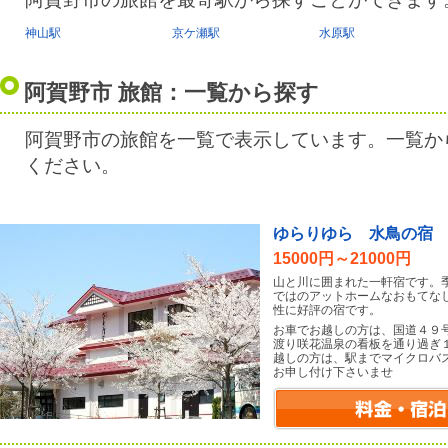
神山駅
京ケ瀬駅
水原駅
阿賀野市 旅館：一覧から探す
阿賀野市の旅館を一覧で表示しています。一覧か
ください。
ゆらりゆら 水鳥の宿
15000円～21000円
山と川に囲まれた一軒宿です。
ではのアットホームなおもてな
性に好評の宿です。
お車でお越しの方は、国道４９
渡り咲花温泉の看板を通り過ぎ
越しの方は、駅までマイクロバ
お申し付け下さいませ