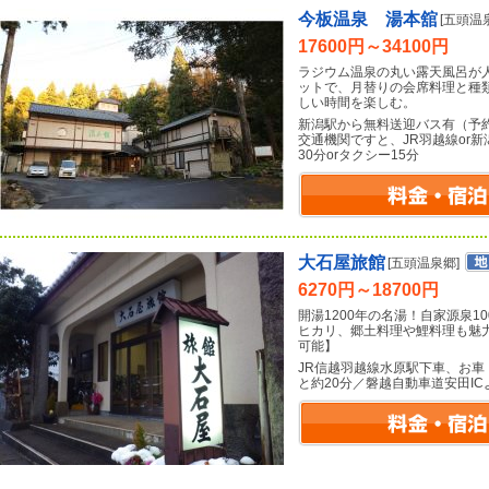
今板温泉 湯本舘
[五頭温
17600円～34100円
ラジウム温泉の丸い露天風呂が
ットで、月替りの会席料理と種
しい時間を楽しむ。
新潟駅から無料送迎バス有（予
交通機関ですと、JR羽越線or
30分orタクシー15分
大石屋旅館
[五頭温泉郷]
6270円～18700円
開湯1200年の名湯！自家源泉
ヒカリ、郷土料理や鯉料理も魅力。
可能】
JR信越羽越線水原駅下車、お車
と約20分／磐越自動車道安田IC