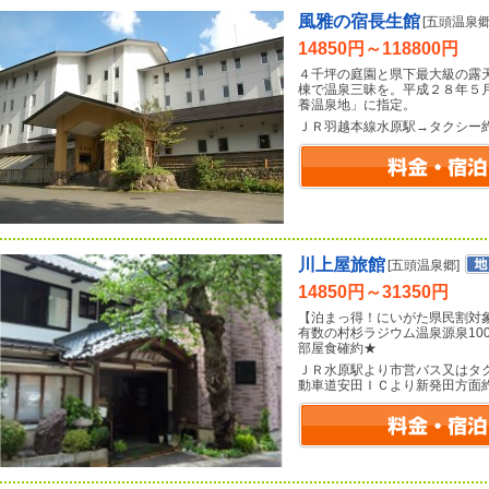
風雅の宿長生館
[五頭温泉郷
14850円～118800円
４千坪の庭園と県下最大級の露
棟で温泉三昧を。平成２８年５
養温泉地」に指定。
ＪＲ羽越本線水原駅→タクシー
川上屋旅館
[五頭温泉郷]
14850円～31350円
【泊まっ得！にいがた県民割対象
有数の村杉ラジウム温泉源泉10
部屋食確約★
ＪＲ水原駅より市営バス又はタ
動車道安田ＩＣより新発田方面