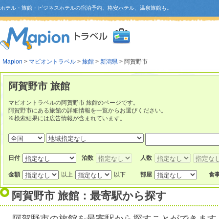
ホテル・旅館・ビジネスホテルの宿泊予約。格安ホテル、温泉旅館も。
Mapion
>
マピオントラベル
>
旅館
>
新潟県
> 阿賀野市
阿賀野市 旅館
マピオントラベルの阿賀野市 旅館のページです。
阿賀野市にある旅館の詳細情報を一覧からお選びください。
※検索結果には広告情報が含まれています。
日付
泊数
人数
金額
以上
以下
部屋
食
阿賀野市 旅館：最寄駅から探す
阿賀野市の旅館を最寄駅から探すことができます