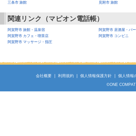
三条市 旅館
見附市 旅館
関連リンク（マピオン電話帳）
阿賀野市 旅館・温泉宿
阿賀野市 居酒屋・バ
阿賀野市 カフェ・喫茶店
阿賀野市 コンビニ
阿賀野市 マッサージ・指圧
会社概要
|
利用規約
|
個人情報保護方針
|
個人情報
©
ONE COMPATH C