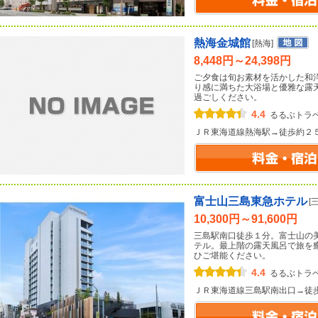
熱海金城館
[熱海]
8,448円～24,398円
ご夕食は旬お素材を活かした和
り感に満ちた大浴場と優雅な露
過ごしください。
4.4
るるぶトラ
ＪＲ東海道線熱海駅→徒歩約２
富士山三島東急ホテル
[
10,300円～91,600円
三島駅南口徒歩１分。富士山の
テル。最上階の露天風呂で旅を
ひご堪能ください。
4.4
るるぶトラ
ＪＲ東海道線三島駅南出口→徒