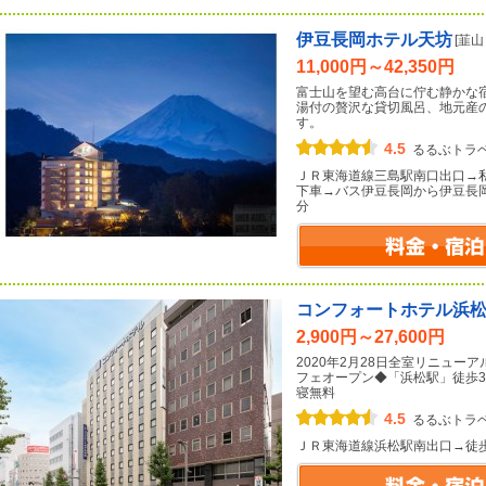
伊豆長岡ホテル天坊
[韮
11,000円～42,350円
富士山を望む高台に佇む静かな
湯付の贅沢な貸切風呂、地元産
す。
4.5
るるぶトラ
ＪＲ東海道線三島駅南口出口→
下車→バス伊豆長岡から伊豆長
分
コンフォートホテル浜
2,900円～27,600円
2020年2月28日全室リニュ
フェオープン◆「浜松駅」徒歩
寝無料
4.5
るるぶトラ
ＪＲ東海道線浜松駅南出口→徒