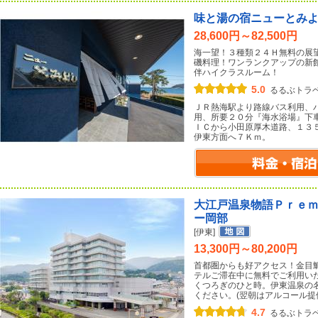
味と湯の宿ニューとみ
28,600円～82,500円
海一望！３種類２４Ｈ無料の展
磯料理！ワンランクアップの新
伴ハイクラスルーム！
5.0
るるぶトラ
ＪＲ熱海駅より路線バス利用、
用、所要２０分『海水浴場』下
ＩＣから小田原厚木道路、１３
伊東方面へ７Ｋｍ。
大江戸温泉物語Ｐｒｅ
ー岡部
[伊東]
13,300円～80,200円
首都圏からも好アクセス！金目
テルご滞在中に無料でご利用い
くつろぎのひと時。伊東温泉の
ください。(翌朝はアルコール提
4.7
るるぶトラ