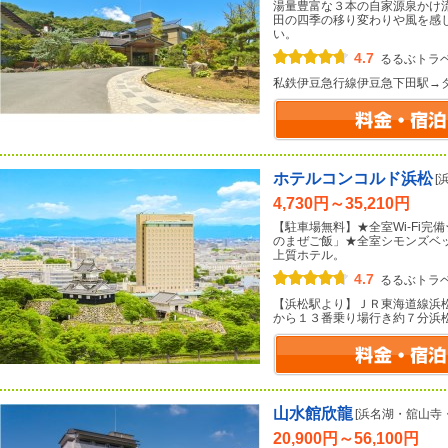
湯量豊富な３本の自家源泉かけ
田の四季の移り変わりや風を感
い。
4.7
るるぶトラ
私鉄伊豆急行線伊豆急下田駅→
ホテルコンコルド浜松
[
4,730円～35,210円
【駐車場無料】★全室Wi-Fi完
のまぜご飯」★全室シモンズベ
上質ホテル。
4.7
るるぶトラ
【浜松駅より】ＪＲ東海道線浜
から１３番乗り場行き約７分浜
山水館欣龍
[浜名湖・舘山寺
20,900円～56,100円