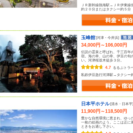
ＪＲ新幹線熱海駅→ＪＲ伊東線
約２０分またはタクシー約５分
玉峰館
[河津・今井浜]
34,000円～106,000円
伝説の霊泉と呼ばれ、千三百年
宿。海の幸、山の幸、伊豆の旬
い。河津桜並木徒歩３分。
4.7
るるぶトラ
私鉄伊豆急行河津駅→タクシー
日本平ホテル
[清水・日本平
11,900円～118,500円
豊かな自然環境に恵まれ、ゆっ
一枚の絵画のよう。ここは正に
ときをお過し下さい。