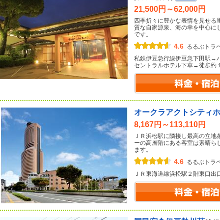
21,500円～62,000円
四季折々に豊かな表情を見せる
質な自家源泉、海の幸を中心に
です。
4.6
るるぶトラ
私鉄伊豆急行線伊豆急下田駅→
セントラルホテル下車→徒歩約
オークラアクトシティ
8,167円～113,110円
ＪＲ浜松駅に隣接し最高の立地
ーの高層階にある客室は素晴ら
ます。
4.6
るるぶトラ
ＪＲ東海道線浜松駅２階東口出