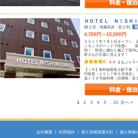
ＨＯＴＥＬ ＮＩＳＨ
[富士宮・朝霧高原・富士市]
4,700円～15,000円
２０１７年７月１日オープン 
シモンズのベッドで快適♪ 富
利！ 防音に優れた施工で室内
富士山が正面に見えます！
4.4
るるぶトラ
【ＪＲ】新幹線新富士駅下車 
円程度（２０１７年６月現在）
道１３９号線利用（目標物：富
1
2
3
4
5
31
次へ >
…
会社概要
|
利用規約
|
個人情報保護方針
|
個人情報