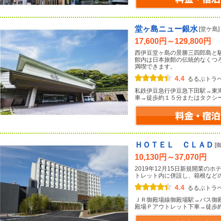
堂ヶ島ニュー銀水
[堂ケ島]
17,600円～129,800円
西伊豆堂ヶ島の景勝三四郎島と
館内は日本旅館の伝統的なくつ
満喫できます。
4.4
るるぶトラ
私鉄伊豆急行伊豆急下田駅→東
車→徒歩約１５分またはタクシ
ＨＯＴＥＬ ＣＬＡＤ
[
10,130円～37,070円
2019年12月15日新規開業の
トレット内に併設し、箱根など
4.4
るるぶトラ
ＪＲ御殿場線御殿場駅→バス御
殿場Ｐアウトレット下車→徒歩