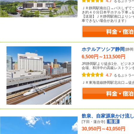
4.7
るるぶトラ
ＪＲ静岡駅南出口→バスしずて
き約４０分日本平ホテル下車→
【送迎】ＪＲ静岡駅南口よりシ
車できない場合があります）
ホテルアソシア静岡
[静
6,500円～113,500円
JR静岡駅より徒歩1分、ビジネ
会場、和洋中の高級レストラン
4.7
るるぶトラ
ＪＲ東海道線静岡駅北出口→徒
飲泉、自家源泉かけ流
[下田・蓮台寺]
30,950円～43,050円