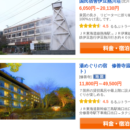
国民宿舎伊豆熱川荘
[北
6,050円～20,130円
泉質の良さ、リピーターに折り
100%かけ流しです。
4.5
るるぶトラ
ＪＲ東海道線熱海駅→ＪＲ伊東
鉄伊豆急行伊豆熱川行き約４０
湯めぐりの宿 修善寺
ト）
[修善寺]
11,800円～49,500円
７箇所の貸切風呂や最上階に設
ぐりが楽しめる。
4.5
るるぶトラ
ＪＲ東海道新幹線三島駅南口出
分修善寺駅下車南口出口→タク