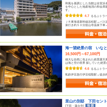
和風を基調とした当館は全室浜
を中心とした地産地消の和会席
す。
4.7
るるぶトラ
ＪＲ東海道新幹線浜松駅→バス
泉行き約５０分舘山寺温泉下車
海一望絶景の宿 いな
16,500円～67,100円
雄大な自然に包まれた絶景露天風
は海と空の世界 探していた絶景
4.6
るるぶトラ
私鉄伊豆急行伊豆稲取駅→徒歩
里山の別邸 下田セン
[下田・蓮台寺]