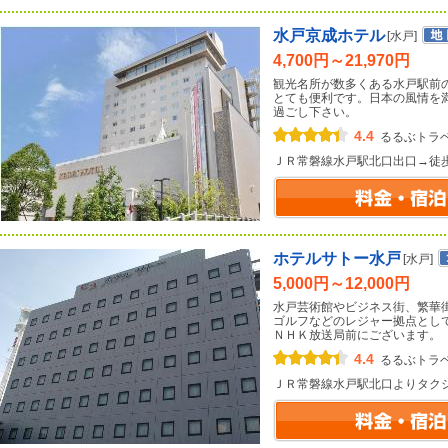
水戸京成ホテル
[水戸]
4,700円～21,970円
観光名所が数多くある水戸駅前
とても便利です。日本の風情を
過ごし下さい。
4.4
るるぶトラ
ＪＲ常磐線水戸駅北口出口→徒
ホテルサトー水戸
[水戸]
5,000円～12,000円
水戸芸術館やビジネス街、繁華
ゴルフなどのレジャー拠点とし
ＮＨＫ放送局前にございます。
4.4
るるぶトラ
ＪＲ常磐線水戸駅北口よりタク