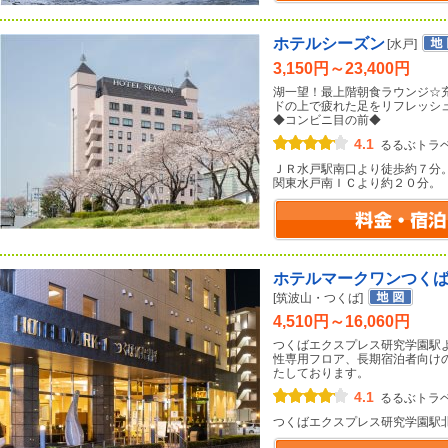
ホテルシーズン
[水戸]
3,150円～23,400円
湖一望！最上階朝食ラウンジ☆
ドの上で疲れた足をリフレッシ
◆コンビニ目の前◆
4.1
るるぶトラ
ＪＲ水戸駅南口より徒歩約７分
関東水戸南ＩＣより約２０分。
ホテルマークワンつく
[筑波山・つくば]
4,510円～16,060円
つくばエクスプレス研究学園駅
性専用フロア、長期宿泊者向け
たしております。
4.1
るるぶトラ
つくばエクスプレス研究学園駅