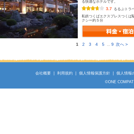
る快適なホテルです。
3.7
るるぶトラ
私鉄つくばエクスプレスつくば
クシー約５分
1
2
3
4
5
9
次へ >
…
会社概要
|
利用規約
|
個人情報保護方針
|
個人情報
©
ONE COMPATH C