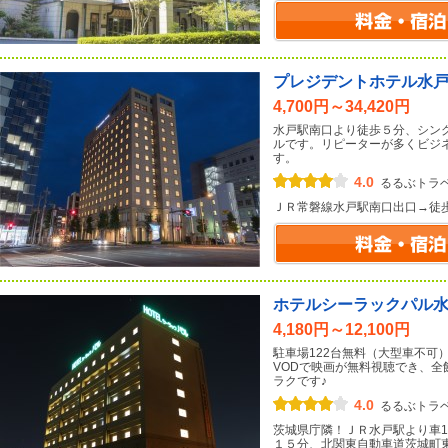
プレジデントホテル水
4,700円～34,420円
水戸駅南口より徒歩５分、シン
ルです。リピーターが多くビジ
す。
4.0
るるぶトラ
ＪＲ常磐線水戸駅南口出口→徒
ホテルシーラックパル
4,180円～12,100円
駐車場122台無料（大型車不可
VODで映画が無料視聴でき、全館
ラクです♪
4.0
るるぶトラ
茨城県庁隣！ＪＲ水戸駅より車
１５分、北関東自動車道茨城町