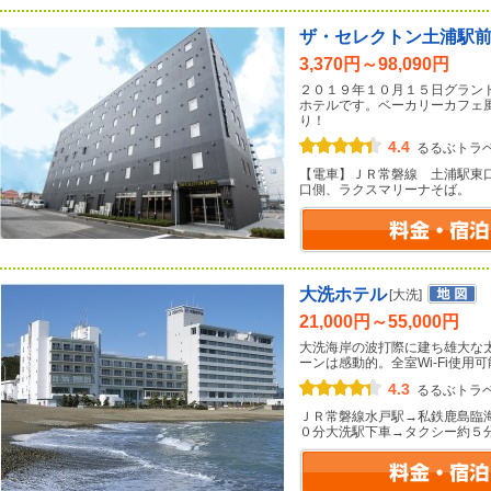
ザ・セレクトン土浦駅
3,370円～98,090円
２０１９年１０月１５日グラン
ホテルです。ベーカリーカフェ
り！
4.4
るるぶトラ
【電車】ＪＲ常磐線 土浦駅東
口側、ラクスマリーナそば。
大洗ホテル
[大洗]
21,000円～55,000円
大洗海岸の波打際に建ち雄大な
ーンは感動的。全室Wi-Fi使用
4.3
るるぶトラ
ＪＲ常磐線水戸駅→私鉄鹿島臨
０分大洗駅下車→タクシー約５