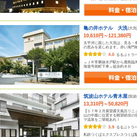
亀の井ホテル 大洗
[大洗
10,610円～121,380円
太平洋に面した大洗は、見る・
の恵みを楽しめます。赤い海門
4.0
るるぶトラ
→ＪＲ常磐線水戸駅から鹿島臨
海遊号祝町下車→徒歩約８分
筑波山ホテル青木屋
[筑
13,310円～50,820円
【１７年２月展望露天風呂リニ
山の中腹に位置する眺望絶佳の
マ温泉をご堪能あれ！
3.9
るるぶトラ
私鉄つくばエクスプレスつくば