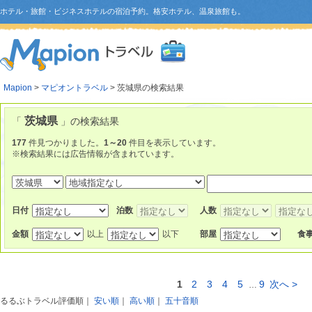
ホテル・旅館・ビジネスホテルの宿泊予約。格安ホテル、温泉旅館も。
Mapion
>
マピオントラベル
> 茨城県の検索結果
茨城県
「
」の検索結果
177
件見つかりました。
1～20
件目を表示しています。
※検索結果には広告情報が含まれています。
日付
泊数
人数
金額
以上
以下
部屋
食
1
2
3
4
5
9
次へ >
…
るるぶトラベル評価順
｜
安い順
｜
高い順
｜
五十音順