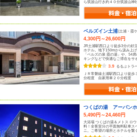
ら筑波山行き約４０分筑波山神
ベルズイン土浦
[土浦・霞
4,300円～26,600円
JR土浦駅西口より徒歩3分の好
ホテル。地下150mから汲み上
「ベルズの泉 霞の湯」や、54
キングなどで快適なご滞在をサ
3.9
るるぶトラ
ＪＲ常磐線土浦駅西口より徒歩
分程度 自家用車２０分程度
つくばの湯 アーバン
5,490円～24,460円
大浴場 つくばの湯＆メトス ロウ
料！全客室分の平面無料駐車ス
ニ。ご希望の場所とホテルを繋