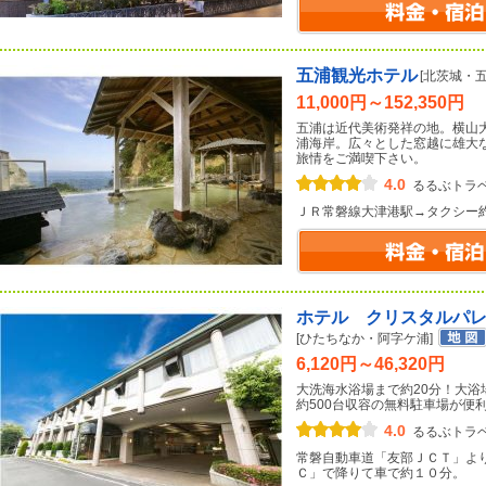
五浦観光ホテル
[北茨城・
11,000円～152,350円
五浦は近代美術発祥の地。横山
浦海岸。広々とした窓越に雄大
旅情をご満喫下さい。
4.0
るるぶトラ
ＪＲ常磐線大津港駅→タクシー
ホテル クリスタルパ
[ひたちなか・阿字ケ浦]
6,120円～46,320円
大洗海水浴場まで約20分！大浴場
約500台収容の無料駐車場が便
4.0
るるぶトラ
常磐自動車道「友部ＪＣＴ」よ
Ｃ」で降りて車で約１０分。