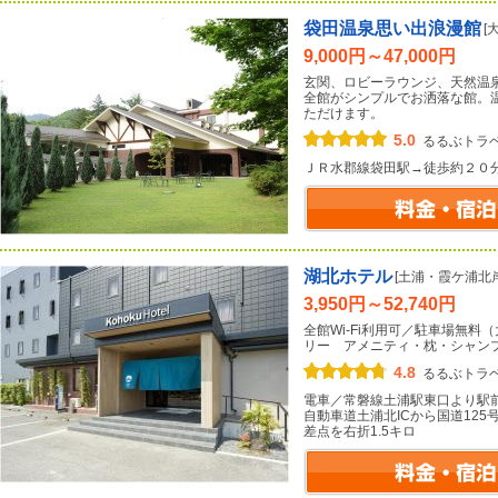
袋田温泉思い出浪漫館
[
9,000円～47,000円
玄関、ロビーラウンジ、天然温
全館がシンプルでお洒落な館。
ただけます。
5.0
るるぶトラ
ＪＲ水郡線袋田駅→徒歩約２０
湖北ホテル
[土浦・霞ケ浦北岸
3,950円～52,740円
全館Wi-Fi利用可／駐車場無
リー アメニティ・枕・シャン
4.8
るるぶトラ
電車／常磐線土浦駅東口より駅
自動車道土浦北ICから国道12
差点を右折1.5キロ