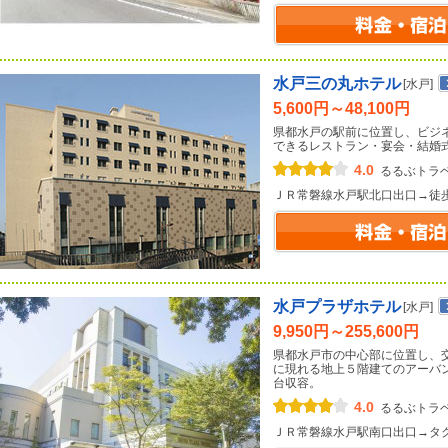
水戸三の丸ホテル
[水戸]
5,600円～48,100円
県都水戸の駅前に位置し、ビジ
できるレストラン・宴会・結婚
4.0
るるぶトラ
ＪＲ常磐線水戸駅北口出口→徒
水戸プラザホテル
[水戸]
9,950円～255,600円
県都水戸市の中心部に位置し、
に現れる地上５階建てのアーバ
台収容。
4.0
るるぶトラ
ＪＲ常磐線水戸駅南口出口→タ