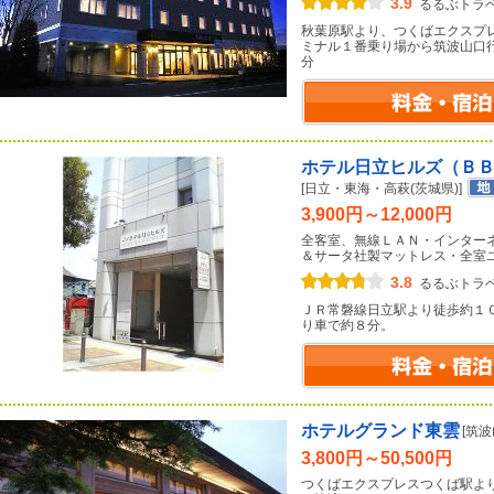
3.9
るるぶトラ
秋葉原駅より、つくばエクスプ
ミナル１番乗り場から筑波山口
分
ホテル日立ヒルズ（Ｂ
[日立・東海・高萩(茨城県)]
3,900円～12,000円
全客室、無線ＬＡＮ・インター
＆サータ社製マットレス・全室
3.8
るるぶトラ
ＪＲ常磐線日立駅より徒歩約１
り車で約８分。
ホテルグランド東雲
[筑
3,800円～50,500円
つくばエクスプレスつくば駅よ