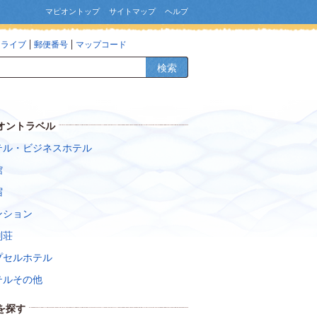
マピオントップ
サイトマップ
ヘルプ
ドライブ
郵便番号
マップコード
検索
オントラベル
テル・ビジネスホテル
館
宿
ンション
別荘
プセルホテル
テルその他
を探す