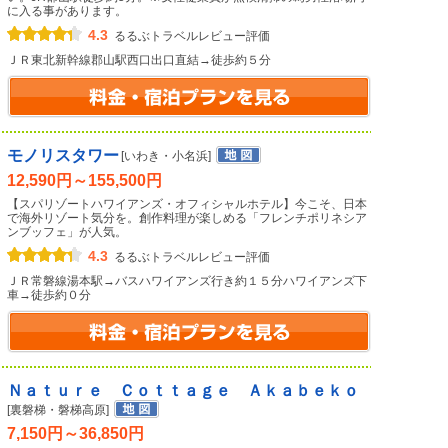
に入る事があります。
4.3
るるぶトラベルレビュー評価
ＪＲ東北新幹線郡山駅西口出口直結→徒歩約５分
モノリスタワー
[いわき・小名浜]
12,590円～155,500円
【スパリゾートハワイアンズ・オフィシャルホテル】今こそ、日本
で海外リゾート気分を。創作料理が楽しめる「フレンチポリネシア
ンブッフェ」が人気。
4.3
るるぶトラベルレビュー評価
ＪＲ常磐線湯本駅→バスハワイアンズ行き約１５分ハワイアンズ下
車→徒歩約０分
Ｎａｔｕｒｅ Ｃｏｔｔａｇｅ Ａｋａｂｅｋｏ
[裏磐梯・磐梯高原]
7,150円～36,850円