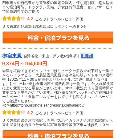
四季折々の自然豊かな裏磐梯の国定公園内に佇む貸別荘。超大型犬
まで宿泊可能。ドッグラン完備。夕食はお部屋食／セルフサービス
で簡単調理でのご提供
4.2
るるぶトラベルレビュー評価
ＪＲ東北新幹線郡山駅西口出口→タクシー約９０分
御宿東鳳
[会津若松・東山・芦ノ牧(福島県)]
9,374円～164,600円
会津を堪能できるビュッフェではリピーター多数☆城下町を一望で
きるパノラマビュー大展望露天風呂☆会津若松駅シャトルバス運行
中【2025年11月30日宿泊分よりシャトルバス運行廃止となりま
す。】<br><br>※お食事内容の掲載内容は一例です。仕入れ状況等
により変更になる場合がございます。<br>※状況により営業時間が
変更になる場合がございます。<br>※食物アレルギーのご案内はホ
ームページの「食物アレルギーをお持ちのお客さまへ」のページに
てご確認ください。
<br>https://toho.orixhotelsandresorts.com/allergy/
4.2
るるぶトラベルレビュー評価
ＪＲ磐越西線会津若松駅→周遊バスハイカラさん会津若松駅前から
東山温泉行き約３０分会津武家屋敷前停留所下車→徒歩約１０分