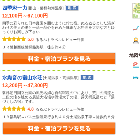
四季彩一力
[郡山・磐梯熱海温泉]
12,100円～67,100円
四季に彩られた日本庭園を囲むように佇む宿。ぬるぬるとした湯ざ
わりの美人の湯と一品一品心を込めた繊細なお料理を大切な方とゆ
っくりお楽しみ下さい
5.0
るるぶトラベルレビュー評価
ＪＲ磐越西線磐梯熱海駅→徒歩約４分
地図
水織音の宿山水荘
[土湯温泉・高湯温泉]
13,200円～47,300円
磐梯朝日国立公園の風光名媚な自然環境の中にあり、荒川の清流と
二段の滝を眺める展望大浴場や野湯太子の湯、露天桶風呂など『湯
づくしの宿』です。
4.8
るるぶトラベルレビュー評価
ＪＲ福島駅→バス土湯温泉行き約４０分土湯温泉下車→徒歩約８分