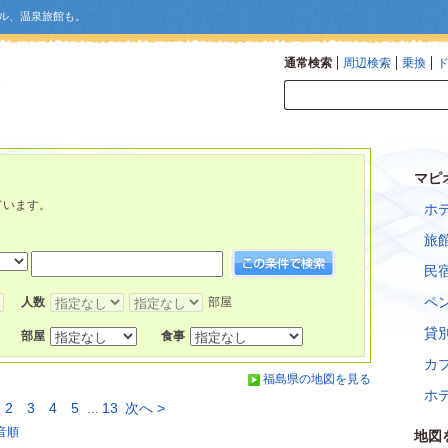
ル、温泉旅館も。
通常検索
周辺検索
乗換
マピ
ています。
ホ
旅
民
ペ
人数
部屋
貸
部屋
食事
カ
福島県の地図を見る
ホ
2
3
4
5
13
次へ >
…
音順
地図