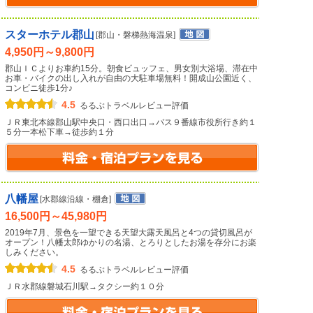
スターホテル郡山
[郡山・磐梯熱海温泉]
4,950円～9,800円
郡山ＩＣよりお車約15分。朝食ビュッフェ、男女別大浴場、滞在中
お車・バイクの出し入れが自由の大駐車場無料！開成山公園近く、
コンビニ徒歩1分♪
4.5
るるぶトラベルレビュー評価
ＪＲ東北本線郡山駅中央口・西口出口→バス９番線市役所行き約１
５分一本松下車→徒歩約１分
八幡屋
[水郡線沿線・棚倉]
16,500円～45,980円
2019年7月、景色を一望できる天望大露天風呂と4つの貸切風呂が
オープン！八幡太郎ゆかりの名湯、とろりとしたお湯を存分にお楽
しみください。
4.5
るるぶトラベルレビュー評価
ＪＲ水郡線磐城石川駅→タクシー約１０分