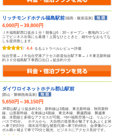
リッチモンドホテル福島駅前
[福島・飯坂温泉]
4,000円～39,800円
ＪＲ福島駅西口徒歩１分！朝食は6：30～オープン・敷地内コンビ
ニでビジネス出張にも最適！上質なひとときと、細やかなおもてな
しを提供致します。
4.4
るるぶトラベルレビュー評価
仙台空港→ＪＲ仙台空港アクセス鉄道仙台駅下車→ＪＲ東北新幹線
約３０分福島駅下車西口出口→徒歩約０分
ダイワロイネットホテル郡山駅前
[郡山・磐梯熱海温泉]
5,650円～36,150円
JR郡山駅より徒歩約1分、新幹線は3路線、東北新幹線、秋田新幹
線、山形新幹線、在来線は4路線、東北本線、磐越西線、磐越東
線、水郡線と多様なアクセスが可能。<br>福島空港へは、リムジン
バスで45分。 ホテルから、大自然の造形美が魅了するあぶくま洞
へ車で約53分、湖水浴可能な猪苗代湖へ車で約48分、会津藩のシン
ボル鶴ヶ城まで車で70分と観光、ビジネスにアクセス良好です。