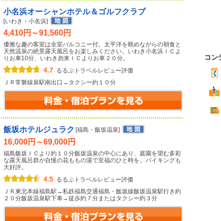
小名浜オーシャンホテル＆ゴルフクラブ
[いわき・小名浜]
4,410円～91,560円
優雅な趣の客室は全室バルコニー付。太平洋を眺めながらの朝食と
天然温泉の絶景露天風呂をお楽しみください。いわき小名浜ＩＣよ
コン
りお車10分、いわき勿来ＩＣよりお車２０分。
4.7
るるぶトラベルレビュー評価
ＪＲ常磐線泉駅南出口→タクシー約１０分
飯坂ホテルジュラク
[福島・飯坂温泉]
16,000円～69,000円
福島飯坂ＩＣより約１０分飯坂温泉の中心にあり、庭園を望む多彩
な露天風呂群が自慢の花ももの湯で至福のひと時を。バイキングも
大好評。
4.5
るるぶトラベルレビュー評価
ＪＲ東北本線福島駅→私鉄福島交通福島・飯坂線飯坂温泉駅行き約
２０分飯坂温泉駅下車→徒歩約７分またはタクシー約３分