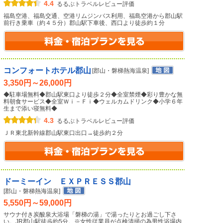
4.4
るるぶトラベルレビュー評価
福島空港、福島交通、空港リムジンバス利用、福島空港から郡山駅
前行き乗車（約４５分）郡山駅下車後、西口より徒歩約１分
コンフォートホテル郡山
[郡山・磐梯熱海温泉]
3,350円～26,000円
◆駐車場無料◆郡山駅東口より徒歩２分◆全室禁煙◆彩り豊かな無
料朝食サービス◆全室Ｗｉ－Ｆｉ◆ウェルカムドリンク◆小学６年
生まで添い寝無料◆
4.3
るるぶトラベルレビュー評価
ＪＲ東北新幹線郡山駅東口出口→徒歩約２分
ドーミーイン ＥＸＰＲＥＳＳ郡山
[郡山・磐梯熱海温泉]
5,550円～59,000円
サウナ付き炭酸泉大浴場「磐梯の湯」で湯ったりとお過ごし下さ
い。JR郡山駅徒歩約5分。※女性従業員が点検清掃の為男性浴場内