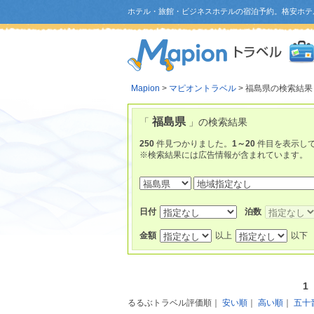
ホテル・旅館・ビジネスホテルの宿泊予約。格安ホテ
Mapion
>
マピオントラベル
> 福島県の検索結果
福島県
「
」の検索結果
250
件見つかりました。
1～20
件目を表示し
※検索結果には広告情報が含まれています。
日付
泊数
金額
以上
以下
1
るるぶトラベル評価順
｜
安い順
｜
高い順
｜
五十