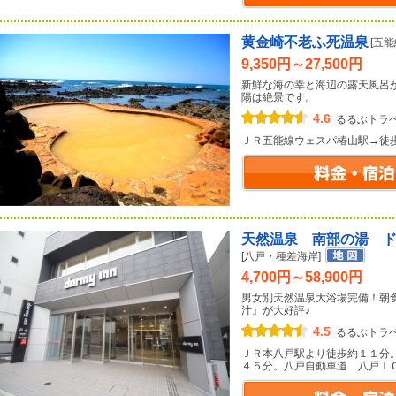
黄金崎不老ふ死温泉
[五
9,350円～27,500円
新鮮な海の幸と海辺の露天風呂
陽は絶景です。
4.6
るるぶトラ
ＪＲ五能線ウェスパ椿山駅→徒
天然温泉 南部の湯 
[八戸・種差海岸]
4,700円～58,900円
男女別天然温泉大浴場完備！朝
汁』が大好評♪
4.5
るるぶトラ
ＪＲ本八戸駅より徒歩約１１分
４５分。八戸自動車道 八戸Ｉ