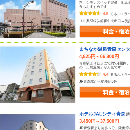
料、シモンズベッド完備、地元
食もおすすめです
4.5
るるぶトラ
ＪＲ奥羽線弘前駅中央出口→徒
まちなか温泉青森セン
4,825円～66,800円
青森駅より徒歩にて約5分圏内
の「天然温泉」が人気です
4.4
るるぶトラ
JR青森駅から徒歩約5分
ホテルJALシティ青森
[
3,450円～37,500円
JR青森駅より徒歩６分。陸奥