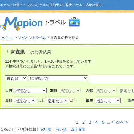
ホテル・旅館・ビジネスホテルの宿泊予約。格安ホテル、温泉旅館も。
Mapion
>
マピオントラベル
> 青森県の検索結果
青森県
「
」の検索結果
124
件見つかりました。
1～20
件目を表示しています。
※検索結果には広告情報が含まれています。
日付
泊数
人数
金額
以上
以下
部屋
食
1
2
3
4
5
7
次へ >
…
るるぶトラベル評価順
｜
安い順
｜
高い順
｜
五十音順