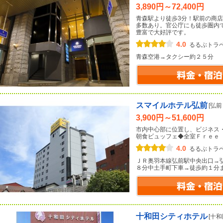
3,890円～72,400円
青森駅より徒歩3分！駅前の商
多数あり。官公庁にも徒歩圏内
豊富で大好評です。
4.0
るるぶトラ
青森空港→タクシー約２５分
スマイルホテル弘前
[弘
3,900円～51,600円
市内中心部に位置し、ビジネス
朝食ビュッフェ◆全室Ｆｒｅｅ
4.0
るるぶトラ
ＪＲ奥羽本線弘前駅中央出口→
８分中土手町下車→徒歩約１分
十和田シティホテル
[十