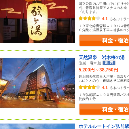
国立公園内八甲田山中に在り十
点。青森県特産アスナロの木造
ております。
4.1
るるぶトラ
ＪＲ東北線青森駅→ＪＲバス青
０分酸ヶ湯温泉下車→徒歩約１
天然温泉 岩木桜の湯
[弘前・岩木山]
5,200円～38,750円
最上階天然温泉大浴場・高温サ
もにととのう！夜鳴きそば無料
4.1
るるぶトラ
ＪＲ弘前駅→１００円循環バス
徒歩約１分
ホテルルートイン弘前