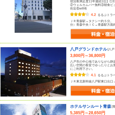
宿泊客満足度11年連続1位】①
②ウェルカムバー無料③朝食ビ
街近⑥wifi有
4.2
るるぶトラ
ＪＲ青森駅→タクシー約５分。
分）青森中央ＩＣ→青森駅方面
八戸グランドホテル
[八
3,800円～36,800円
八戸市の中心地でありながら静
広い空間の客室でゆったりとお
にご利用下さい。
4.1
るるぶトラ
ＪＲ東北新幹線八戸駅東口出口
ホテルサンルート青森
[
5,385円～28,650円