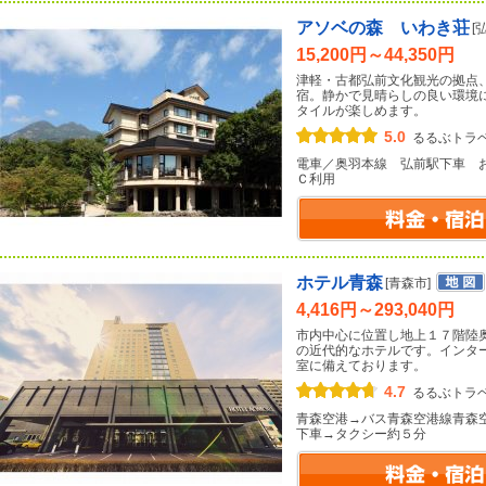
アソベの森 いわき荘
[
15,200円～44,350円
津軽・古都弘前文化観光の拠点
宿。静かで見晴らしの良い環境
タイルが楽しめます。
5.0
るるぶトラ
電車／奥羽本線 弘前駅下車 
Ｃ利用
ホテル青森
[青森市]
4,416円～293,040円
市内中心に位置し地上１７階陸
の近代的なホテルです。インタ
室に備えております。
4.7
るるぶトラ
青森空港→バス青森空港線青森
下車→タクシー約５分