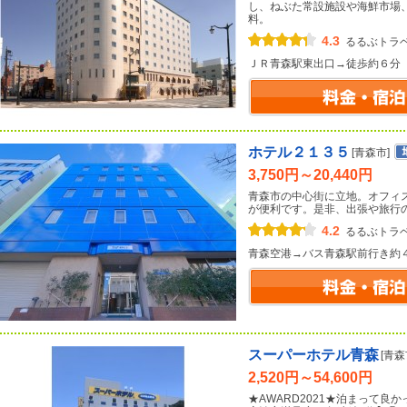
し、ねぶた常設施設や海鮮市場、
料。
4.3
るるぶトラ
ＪＲ青森駅東出口→徒歩約６分
ホテル２１３５
[青森市]
3,750円～20,440円
青森市の中心街に立地。オフィ
が便利です。是非、出張や旅行
4.2
るるぶトラ
青森空港→バス青森駅前行き約
スーパーホテル青森
[青森
2,520円～54,600円
★AWARD2021★泊まって