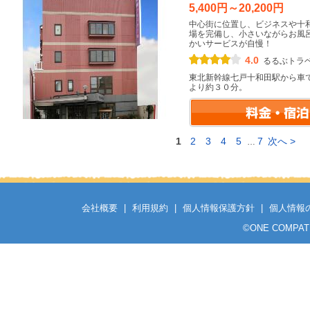
5,400円～20,200円
中心街に位置し、ビジネスや十
場を完備し、小さいながらお風
かいサービスが自慢！
4.0
るるぶトラ
東北新幹線七戸十和田駅から車
より約３０分。
1
2
3
4
5
7
次へ >
…
会社概要
|
利用規約
|
個人情報保護方針
|
個人情報
©
ONE COMPATH C