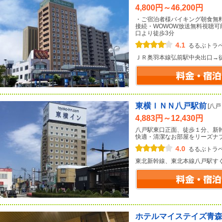
4,800円～46,200円
・ご宿泊者様バイキング朝食無料<b
接続・WOWOW放送無料視聴可能
口より徒歩3分
4.1
るるぶトラ
ＪＲ奥羽本線弘前駅中央出口→
東横ＩＮＮ八戸駅前
[八
4,883円～12,430円
八戸駅東口正面、徒歩１分、新
快適・清潔なお部屋をリーズナ
4.0
るるぶトラ
東北新幹線、東北本線八戸駅す
ホテルマイステイズ青