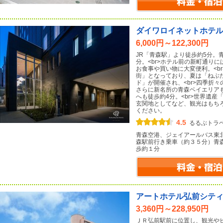
ダイワロイネットホテ
6,000円～122,300円
JR「青森駅」より徒歩約5分。
分。<br>ホテル前の新町通り
お食事や買い物に大変便利。<b
街」となっており、夏は「ねぶ
ド」が開催され、<br>四季折
さらに新名所の青森ベイエリア
へも徒歩約4分。<br>世界遺
玄関地としてなど、観光はもち
ください。
4.5
るるぶトラ
青森空港、ジェイアールバス東
森駅前行き乗車（約３５分）青
歩約１分
アートホテル弘前シテ
3,360円～228,950円
ＪＲ弘前駅前に位置し、観光やビ