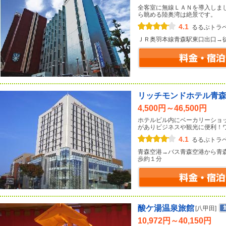
全客室に無線ＬＡＮを導入しま
ら眺める陸奥湾は絶景です。
4.1
るるぶトラ
ＪＲ奥羽本線青森駅東口出口→
リッチモンドホテル青
4,500円～46,500円
ホテルビル内にベーカリーショ
がありビジネスや観光に便利！
4.1
るるぶトラ
青森空港→バス青森空港から青
歩約１分
酸ケ湯温泉旅館
[八甲田]
10,972円～40,150円