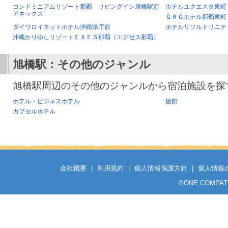
コンドミニアムリゾート那覇 リビングイン旭橋駅前
ホテルユクエスタ東町
アネックス
ＧＲＧホテル那覇東町
ダイワロイネットホテル沖縄県庁前
ホテルリソルトリニテ
沖縄かりゆしリゾートＥＸＥＳ那覇（エグゼス那覇）
旭橋駅
：その他のジャンル
旭橋駅周辺のその他のジャンルから宿泊施設を探
ホテル・ビジネスホテル
旅館
カプセルホテル
会社概要
|
利用規約
|
個人情報保護方針
|
個人情報
©
ONE COMPATH C