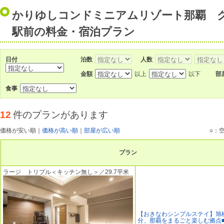
かりゆしコンドミニアムリゾート那覇 
駅前の料金・宿泊プラン
日付
泊数
人数
金額
以上
以下
部
食事
12
件のプランがあります
価格が安い順
｜
価格が高い順
｜
部屋が広い順
○：
プラン
ラージ トリプル＜キッチン無し＞／29.7平米
【おきなわシンプルステイ】旭
分、那覇をまるごと楽しむ拠点■