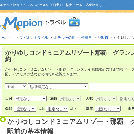
ホテル・旅館・ビジネスホテルの宿泊予約。格安ホテル、温泉旅館も。
Mapion
>
マピオントラベル
>
ホテルその他
>
沖縄県
>
那覇市
> かりゆしコ
かりゆしコンドミニアムリゾート那覇 グランス
約
かりゆしコンドミニアムリゾート那覇 グランステイ旭橋駅前の詳細情報ペー
図、アクセス方法などの情報を確認できます。
日付
泊数
人数
金額
以上
以下
部屋
食
かりゆしコンドミニアムリゾート那覇 
駅前
の基本情報