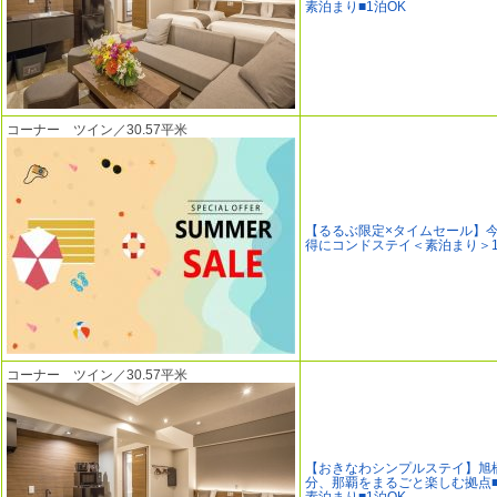
素泊まり■1泊OK
コーナー ツイン／30.57平米
【るるぶ限定×タイムセール】
得にコンドステイ＜素泊まり＞1
コーナー ツイン／30.57平米
【おきなわシンプルステイ】旭
分、那覇をまるごと楽しむ拠点■