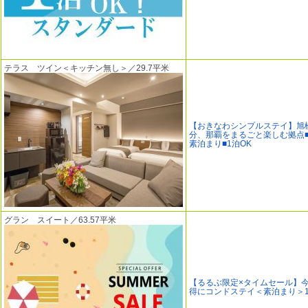
テラス ツイン＜キッチン無し＞／29.7平米
【おきなわシンプルステイ】旭
分、那覇をまるごと楽しむ拠点■
素泊まり■1泊OK
グラン スイート／63.57平米
【るるぶ限定×タイムセール】
得にコンドステイ＜素泊まり＞1