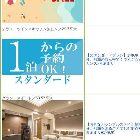
テラス ツイン＜キッチン無し＞／29.7平米
【スタンダードプラン】1泊OK
分、那覇の真ん中でくつろぐ☆
カンス♪素泊まり
グラン スイート／63.57平米
【おきなわシンプルステイ】旭
分、那覇をまるごと楽しむ拠点■
素泊まり■1泊OK