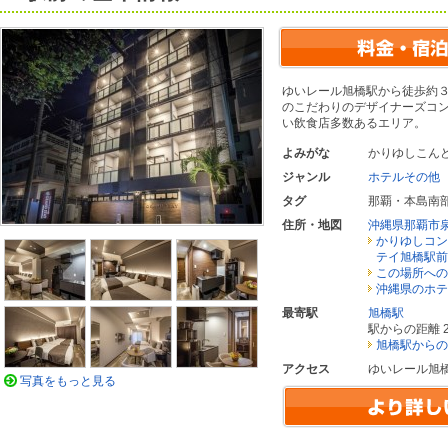
ゆいレール旭橋駅から徒歩約
のこだわりのデザイナーズコ
い飲食店多数あるエリア。
よみがな
かりゆしこん
ジャンル
ホテルその他
タグ
那覇・本島南
住所・地図
沖縄県那覇市
かりゆしコン
テイ旭橋駅前
この場所への
沖縄県のホテ
最寄駅
旭橋駅
駅からの距離 2
旭橋駅からの
アクセス
ゆいレール旭
写真をもっと見る