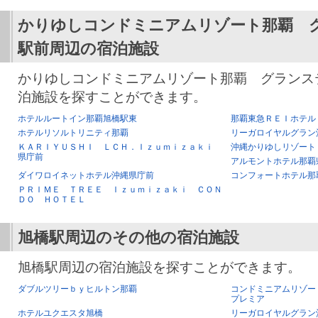
かりゆしコンドミニアムリゾート那覇 
駅前
周辺の宿泊施設
かりゆしコンドミニアムリゾート那覇 グランス
泊施設を探すことができます。
ホテルルートイン那覇旭橋駅東
那覇東急ＲＥＩホテル
ホテルリソルトリニティ那覇
リーガロイヤルグラン
ＫＡＲＩＹＵＳＨＩ ＬＣＨ．Ｉｚｕｍｉｚａｋｉ
沖縄かりゆしリゾート
県庁前
アルモントホテル那覇
ダイワロイネットホテル沖縄県庁前
コンフォートホテル那
ＰＲＩＭＥ ＴＲＥＥ Ｉｚｕｍｉｚａｋｉ ＣＯＮ
ＤＯ ＨＯＴＥＬ
旭橋駅
周辺のその他の宿泊施設
旭橋駅周辺の宿泊施設を探すことができます。
ダブルツリーｂｙヒルトン那覇
コンドミニアムリゾー
プレミア
ホテルユクエスタ旭橋
リーガロイヤルグラン