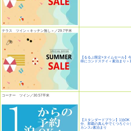
テラス ツイン＜キッチン無し＞／29.7平米
【るるぶ限定×タイムセール】
得にコンドステイ＜素泊まり＞1
コーナー ツイン／30.57平米
【スタンダードプラン】1泊OK
分、那覇の真ん中でくつろぐ☆
カンス♪素泊まり