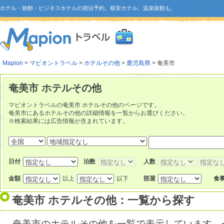
ホテル・旅館・ビジネスホテルの宿泊予約。格安ホテル、温泉旅館も。
Mapion
>
マピオントラベル
>
ホテルその他
>
鹿児島県
> 奄美市
奄美市 ホテルその他
マピオントラベルの奄美市 ホテルその他のページです。
奄美市にあるホテルその他の詳細情報を一覧からお選びください。
※検索結果には広告情報が含まれています。
日付
泊数
人数
金額
以上
以下
部屋
食
奄美市 ホテルその他：一覧から探す
奄美市のホテルその他を一覧で表示しています。