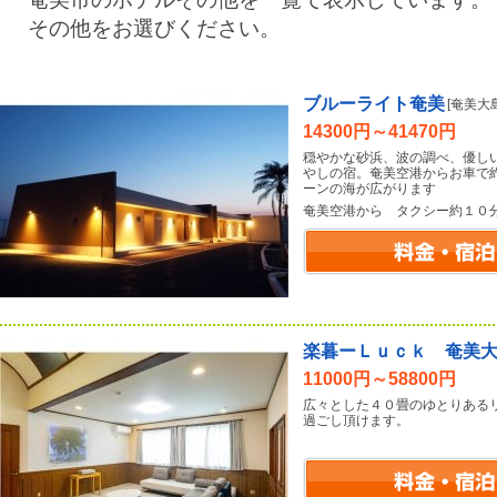
その他をお選びください。
ブルーライト奄美
[奄美大
14300円～41470円
穏やかな砂浜、波の調べ、優し
やしの宿。奄美空港からお車で
ーンの海が広がります
奄美空港から タクシー約１０
楽暮ーＬｕｃｋ 奄美
11000円～58800円
広々とした４０畳のゆとりある
過ごし頂けます。