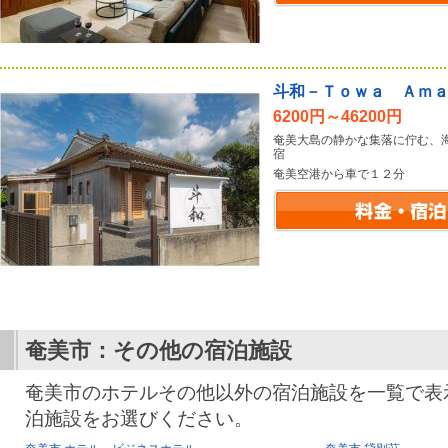
斗和－Ｔｏｗａ Ａｍ
6200円～46200円
奄美大島の静かな集落に佇む、
宿
奄美空港から車で１２分
奄美市：その他の宿泊施設
奄美市のホテルその他以外の宿泊施設を一覧で表
泊施設をお選びください。