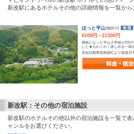
新改駅にあるホテルその他の詳細情報を一覧から
ほっと平山
[物部川]
6100円～21300円
廃校になった平山小学校が200
した★もわくわく楽しめる一味
高知自動車道南国ICより国道32
新改駅：その他の宿泊施設
新改駅のホテルその他以外の宿泊施設を一覧で表
ャンルをお選びください。