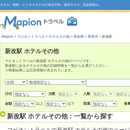
ホテル・旅館・ビジネスホテルの宿泊予約。格安ホテル、温泉旅館も。
Mapion
>
マピオントラベル
>
ホテルその他
>
高知県
>
香美市
> 新改駅
新改駅 ホテルその他
マピオントラベルの新改駅 ホテルその他のページです。
新改駅にあるホテルその他の詳細情報を一覧からお選びください。
※検索結果には広告情報が含まれています。
日付
泊数
人数
金額
以上
以下
部屋
食
新改駅 ホテルその他：一覧から探す
マピオントラベルの新改駅 ホテルその他のペー