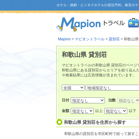
ホテル・旅館・ビジネスホテルの宿泊予約。格安ホテ
Mapion
>
マピオントラベル
>
貸別荘
> 和歌山県
和歌山県 貸別荘
マピオントラベルの和歌山県 貸別荘のページ
和歌山県にある貸別荘からエリアを絞り込ん
※検索結果には広告情報が含まれています。
日付
泊数
金額
以上
以下
和歌山県 貸別荘を住所から探す
和歌山県の貸別荘を市区町村で絞って探すこ