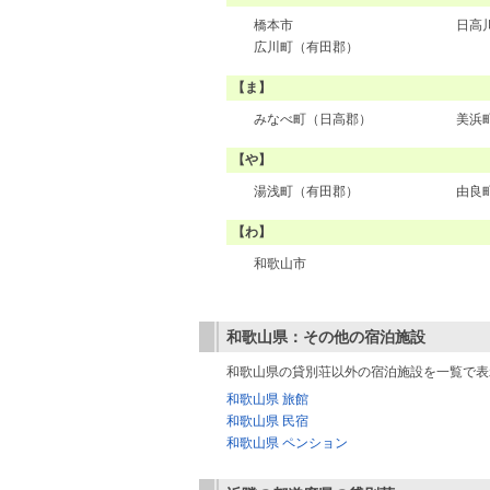
橋本市
日高
広川町（有田郡）
【ま】
みなべ町（日高郡）
美浜
【や】
湯浅町（有田郡）
由良
【わ】
和歌山市
和歌山県：その他の宿泊施設
和歌山県の貸別荘以外の宿泊施設を一覧で表
和歌山県 旅館
和歌山県 民宿
和歌山県 ペンション