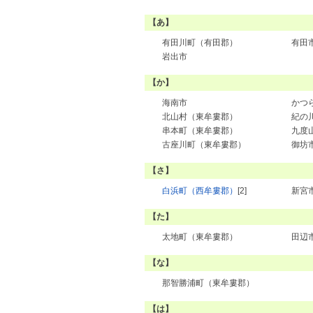
【あ】
有田川町（有田郡）
有田
岩出市
【か】
海南市
かつ
北山村（東牟婁郡）
紀の
串本町（東牟婁郡）
九度
古座川町（東牟婁郡）
御坊
【さ】
白浜町（西牟婁郡）
[2]
新宮
【た】
太地町（東牟婁郡）
田辺
【な】
那智勝浦町（東牟婁郡）
【は】