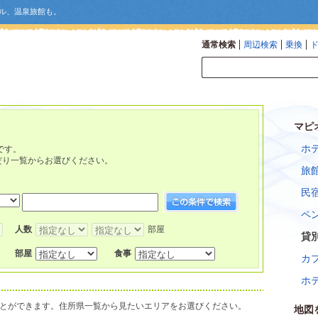
ル、温泉旅館も。
通常検索
周辺検索
乗換
マピ
ホ
です。
だり一覧からお選びください。
旅
民
ペ
人数
部屋
貸
部屋
食事
カ
ホ
とができます。住所県一覧から見たいエリアをお選びください。
地図