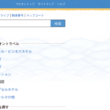
マピオントップ
サイトマップ
ヘルプ
ドライブ
郵便番号
マップコード
検索
オントラベル
テル・ビジネスホテル
館
宿
ンション
別荘
プセルホテル
テルその他
を探す