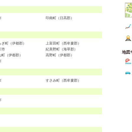
市
印南町（日高郡）
らぎ町（伊都郡）
上富田町（西牟婁郡）
川市
紀美野町（海草郡）
地図
山町（伊都郡）
高野町（伊都郡）
市
市
すさみ町（西牟婁郡）
市